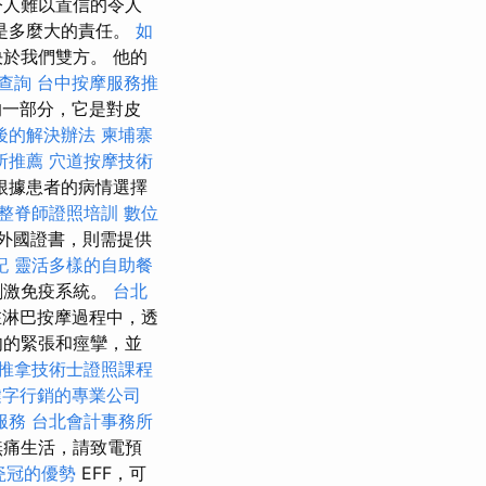
令人難以置信的令人
是多麼大的責任。
如
於我們雙方。 他的
查詢
台中按摩服務推
一部分，它是對皮
後的解決辦法
柬埔寨
所推薦
穴道按摩技術
根據患者的病情選擇
整脊師證照培訓
數位
是外國證書，則需提供
記
靈活多樣的自助餐
刺激免疫系統。
台北
淋巴按摩過程中，透
肉的緊張和痙攣，並
推拿技術士證照課程
鍵字行銷的專業公司
服務
台北會計事務所
無痛生活，請致電預
瓷冠的優勢
EFF，可