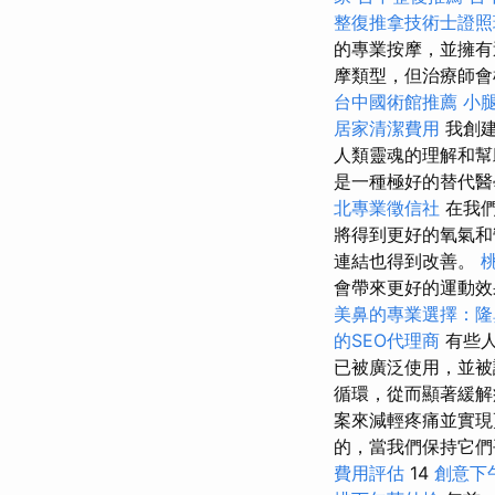
整復推拿技術士證照班
的專業按摩，並擁
摩類型，但治療師會
台中國術館推薦
小
居家清潔費用
我創建
人類靈魂的理解和
是一種極好的替代醫
北專業徵信社
在我們
將得到更好的氧氣
連結也得到改善。
會帶來更好的運動效
美鼻的專業選擇：隆
的SEO代理商
有些人
已被廣泛使用，並被
循環，從而顯著緩
案來減輕疼痛並實
的，當我們保持它們
費用評估
14
創意下