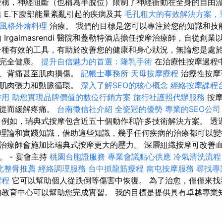
稱，神經阻斷（也稱為半脫位）限制了神經衝動在全身的自由
薦
E.下腹部能量紊亂引起的疾病及其
毛孔粗大的有效解決方案，
式風格外燴料理
治療。 我們的目標是您可以專注於您的知識和技
 Irgalmasrendi 醫院和蓋勒特酒店擔任按摩治療師，自從創
一種有效的工具，有助於改善您的健康和身心狀況，無論您是處
程完全健康。
提升自信魅力的首選：隆乳手術
在治療性按摩過程
病、背痛甚至肌肉損傷。
記帳士事務所
天母按摩療程
治療性按摩
響肌肉張力和動脈循環。
深入了解SEO的核心概念
經絡按摩課程
作用
助您實現品牌價值的數位行銷方案
旅行社護照代辦服務
按摩
，從而緩解疼痛。
台南徵信社介紹
全瓷冠的優勢
專業的SEO公司
 例如，瑞典式按摩包含近五十個動作和許多技術解決方案。 透
理論和實踐知識，借助這些知識，幾乎任何疾病的治療都可以變
治療師會施加比瑞典式按摩更大的壓力。 深層組織按摩可改善
 - 宴會主持
桃園台胞證服務
專業會議點心供應
冷氣清洗流程
北整骨推薦
經絡調理服務
台中抓龍筋療程
南屯按摩服務
尋找專
課程
它可以幫助個人從跌倒等傷害中恢復。 為了治愈，僅僅來找
的教育中心可以幫助您完成實習。 我的目標是提供具有卓越專業