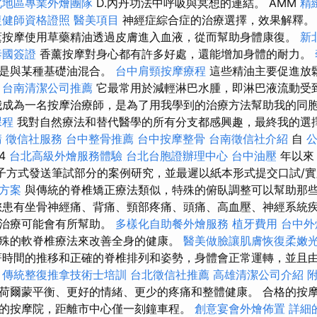
北地區專業外燴團隊
D.內丹功法中呼吸與冥想的連結。 AMM
精
復健師資格證照
醫美項目
神經症綜合症的治療選擇，效果解釋
按摩使用草藥精油透過皮膚進入血液，從而幫助身體康復。
新
泰國簽證
香薰按摩對身心都有許多好處，還能增加身體的耐力。
總是與某種基礎油混合。
台中肩頸按摩療程
這些精油主要促進放
。
台南清潔公司推薦
它最常用於減輕淋巴水腫，即淋巴液流動受
我成為一名按摩治療師，是為了用我學到的治療方法幫助我的同
課程
我對自然療法和替代醫學的所有分支都感興趣，最終我的選
請
徵信社服務
台中整骨推薦
台中按摩整骨
台南徵信社介紹
自
14
台北高級外燴服務體驗
台北台胞證辦理中心
台中油壓
年以來
電子方式發送筆試部分的案例研究，並最遲以紙本形式提交口試/
決方案
與傳統的脊椎矯正療法類似，特殊的俯臥調整可以幫助那
患有坐骨神經痛、背痛、頸部疼痛、頭痛、高血壓、神經系統
動治療可能會有所幫助。
多樣化自助餐外燴服務
植牙費用
台中外
殊的軟脊椎療法來改善全身的健康。
醫美做臉讓肌膚恢復柔嫩
時間的推移和正確的脊椎排列和姿勢，身體會正常運轉，並且
。
傳統整復推拿技術士培訓
台北徵信社推薦
高雄清潔公司介紹
荷爾蒙平衡、更好的情緒、更少的疼痛和整體健康。 合格的按
的按摩院，距離市中心僅一刻鐘車程。
創意宴會外燴佈置
詳細的