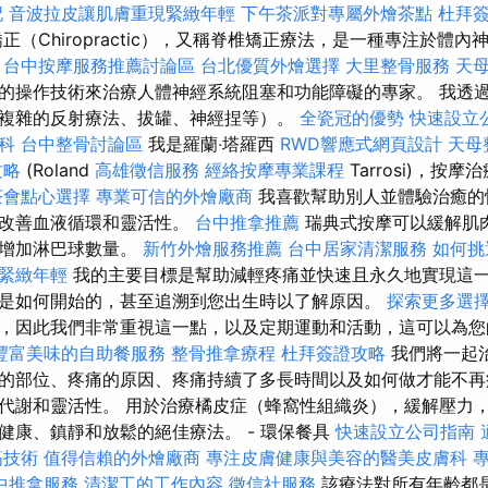
記
音波拉皮讓肌膚重現緊緻年輕
下午茶派對專屬外燴茶點
杜拜
正（Chiropractic），又稱脊椎矯正療法，是一種專注於體
。
台中按摩服務推薦討論區
台北優質外燴選擇
大里整骨服務
天
的操作技術來治療人體神經系統阻塞和功能障礙的專家。 我透
複雜的反射療法、拔罐、神經捏等）。
全瓷冠的優勢
快速設立
科
台中整骨討論區
我是羅蘭‧塔羅西
RWD響應式網頁設計
天母
攻略
(Roland
高雄徵信服務
經絡按摩專業課程
Tarrosi)，按
茶會點心選擇
專業可信的外燴廠商
我喜歡幫助別人並體驗治癒的
，改善血液循環和靈活性。
台中推拿推薦
瑞典式按摩可以緩解肌
能增加淋巴球數量。
新竹外燴服務推薦
台中居家清潔服務
如何挑
緊緻年輕
我的主要目標是幫助減輕疼痛並快速且永久地實現這
是如何開始的，甚至追溯到您出生時以了解原因。
探索更多選
，因此我們非常重視這一點，以及定期運動和活動，這可以為您
豐富美味的自助餐服務
整骨推拿療程
杜拜簽證攻略
我們將一起
的部位、疼痛的原因、疼痛持續了多長時間以及如何做才能不再
代謝和靈活性。 用於治療橘皮症（蜂窩性組織炎），緩解壓力
健康、鎮靜和放鬆的絕佳療法。 - 環保餐具
快速設立公司指南
筋技術
值得信賴的外燴廠商
專注皮膚健康與美容的醫美皮膚科
中推拿服務
清潔工的工作內容
徵信社服務
該療法對所有年齡都