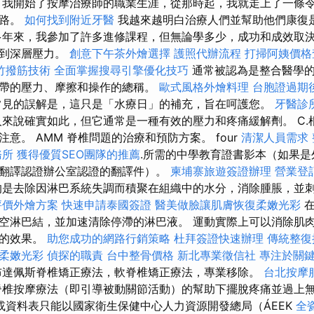
我開始了按摩治療師的職業生涯，從那時起，我就走上了一條
道路。
如何找到附近牙醫
我越來越明白治療人們並幫助他們康復
年來，我參加了許多進修課程，但無論學多少，成功和成效取決
滑到深層壓力。
創意下午茶外燴選擇
護照代辦流程
打掃阿姨價格
竹撥筋技術
全面掌握搜尋引擎優化技巧
通常被認為是整合醫學的
帶的壓力、摩擦和操作的總稱。
歐式風格外燴料理
台胞證過期
見的誤解是，這只是「水療日」的補充，旨在呵護您。
牙醫診
來說確實如此，但它通常是一種有效的壓力和疼痛緩解劑。 C.
意。 AMM 脊椎問題的治療和預防方案。 four
清潔人員需求
務所
獲得優質SEO團隊的推薦
.所需的中學教育證書影本（如果
翻譯認證辦公室認證的翻譯件）。
柬埔寨旅遊簽證辦理
營業登
是去除因淋巴系統失調而積聚在組織中的水分，消除腫脹，並
評價外燴方案
快速申請泰國簽證
醫美做臉讓肌膚恢復柔嫩光彩
在
空淋巴結，並加速清除停滯的淋巴液。 運動實際上可以消除肌
悅的效果。
助您成功的網路行銷策略
杜拜簽證快速辦理
傳統整復
柔嫩光彩
偵探的職責
台中整骨價格
新北專業徵信社
專注於關
達佩斯脊椎矯正療法，軟脊椎矯正療法，專業移除。
台北按摩
椎按摩療法（即引導被動關節活動）的幫助下擺脫疼痛並過上
/或資料表只能以國家衛生保健中心人力資源開發總局（ÁEEK
全