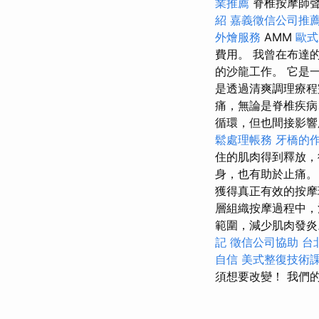
業推薦
脊椎按摩師聲
紹
嘉義徵信公司推
外燴服務
AMM
歐
費用。 我曾在布達的
的沙龍工作。 它是
是透過清爽調理療
痛，無論是脊椎疾
循環，但也間接影
鬆處理帳務
牙橋的
住的肌肉得到釋放
身，也有助於止痛。
獲得真正有效的按摩
層組織按摩過程中，
範圍，減少肌肉發炎。
記
徵信公司協助
台
自信
美式整復技術
須想要改變！ 我們