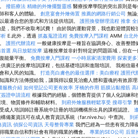
巧。
撥筋療法
精緻的外燴擺盤靈感
醫療按摩學院的突出原則是每
摩師和客人的體驗。
創意宴會外燴佈置
推薦的網路行銷公司
無論
以最適合您的形式和方法提供培訓。
護照換發辦理流程
推拿
全
是，我們不收取考試費！ 由於我的運動背景，我也歡迎體質較
解析
E.此外，透過
抓姦蒐證流程
免費按摩入門課程
AMM
台北
案。
護照代辦流程
一般健康按摩是一種旨在協調身心、改善整體
務首選
烏日放鬆按摩
這種按摩並非針對特定的問題區域，但在一
恢復能量平衡。
免費按摩入門課程
一小時居家清潔費用
探索更多
提供廣泛的按摩培訓課程，包括基礎培訓和進階培訓。 我相信最
社會和人民的知識。
打造亮白膚色的最佳選擇：美白療程
護照代
知識和方法傳授給我，讓我得以窺見治癒人體和靈魂的有效原
醫服務介紹
如何登記公司更有效率
牙橋的作用
筋膜沾黏撥筋
高
賓簽證申請流程
根據我們的經驗，個體教育提供了個人化訓練和
的環境、物質條件和輔助材料。
到府外燴服務輕鬆享受
搜尋引擎
對
受成人培訓師註冊系統中註冊的培訓機構所出具的課程認證。
構備案資訊可在成人教育資訊系統（far.nive.hu）中查詢。
到
價格資訊
偵探公司資訊
天母整骨專業
我們已經為一些患有視力障
得職業自信和對社會有用的職業的機會。
專業的SEO公司
后里