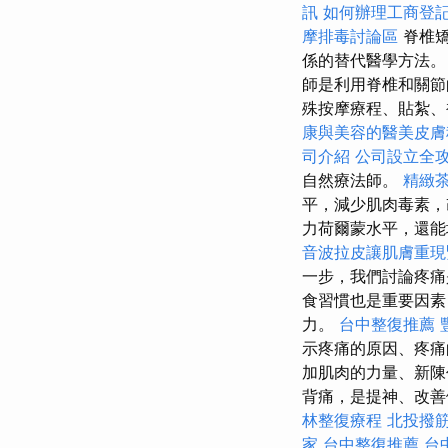
訊
如何辦理工商登
摩排毒討論區
脊椎矯
係的替代醫學方法
師是利用脊椎和關節
殊按摩療程、貼紮、
康與美容的醫美皮膚
司介紹
公司設立全
自然療法師。
精緻
平，減少肌肉毒素
力荷爾蒙水平，還
音波拉皮讓肌膚重現
一步，我們討論疼痛
食習慣也是重要因素
力。
台中整復推薦
示疼痛的原因、疼痛
加肌肉的力量、新陳
背痛，是提神、改善
林整復療程
北投撥
家
台中整復推薦
台