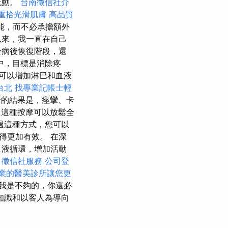
流動。
台南徵信社介
重拾光滑肌膚
高品質
能，而不必承擔額外
業以來，我一直在自己
於病後恢復階段，還
中，目標是消除疼
可以增加淋巴和血液
台北
找專業記帳士輕
的結果是，痙攣、卡
這種按摩可以放鬆全
過這種方式，您可以
得更加有效。 在深
血液循環，增加活動
徵信社服務
公司登
業的醫美診所讓您更
我是不夠的，你還必
知識和以客人為導向