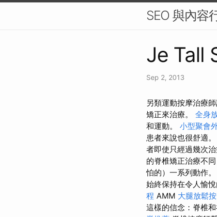
SEO 與內
Je Tall 
Sep 2, 2013
另類運動按摩治療師訓
矯正來治療。
全身
和運動。
小型聚會
患者來說也很舒適
者即使只經過幾次治
的脊椎矯正治療不同
怕的）一系列動作
始終保持在令人愉悅
程
AMM
大腿放鬆
這樣的信念：脊椎和