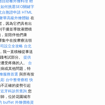
緻自助餐外燴料理
輕
。
如何挑選SEO關鍵字
北台胞證申請
HTML
奢華高級外燴體驗
在
鬆，因為它們具有出
到干擾並導致液體積
胞，並陪伴他們康
擇集中在按摩療法領
公司設立全攻略
台北
，我一直積極從事送
實踐考試部分。
提供
些遭受疼痛的人。
台
疾病或其他問題，特
燴服務首選
與所有按
光彩
台中整脊療程
快
由不正確的姿勢引起
附近牙科診所查詢
您
摩師，位於花園城市
 buffet 外燴價格資