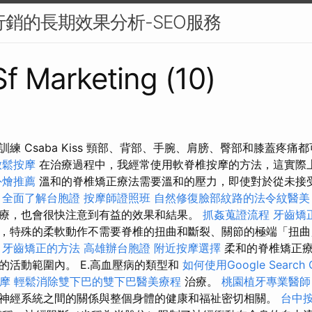
容行銷的長期效果分析-SEO服務
Sf Marketing (10)
練 Csaba Kiss 頸部、背部、手腕、肩膀、臀部和膝蓋疼痛
放鬆按摩
在治療過程中，我經常使用軟脊椎按摩的方法，這實際
外燴推薦
溫和的脊椎矯正療法需要溫和的壓力，即使對於從未接
。
全面了解台胞證
按摩師證照班
自然修復臉部紋路的法令紋醫美
療，也會很快注意到有益的效果和結果。
抓姦蒐證流程
牙齒矯
，特殊的柔軟動作不需要脊椎的扭曲和斷裂、關節的極端「扭曲
。
牙齒矯正的方法
高雄辦台胞證
附近按摩選擇
柔和的脊椎矯正
的活動範圍內。 E.高血壓病的類型和
如何使用Google Search C
按摩
輕鬆消除雙下巴的雙下巴醫美療程
治療。
桃園植牙專業醫師
神經系統之間的關係與整個身體的健康和福祉密切相關。
台中