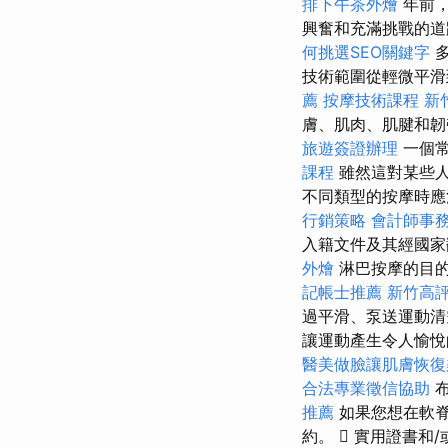
排下午茶外燴
年前，
興奮和充滿挑戰的
何挑選SEO關鍵字
多
技術範圍從輕微平
薦
按摩技術課程
新
膚、肌肉、肌腱和韌
旅遊簽證辦理
一個常
課程
雖然這對某些人
不同類型的按摩時應注
行銷策略
會計師事
入籍文件及其經國家
外燴
淋巴按摩的目的
記帳士推薦
新竹高
過平滑、泵送運動清
讓運動產生令人愉
醫美做臉讓肌膚恢復
合法專業徵信協助
布
推薦
如果您想在軟脊
約。  實用證書和