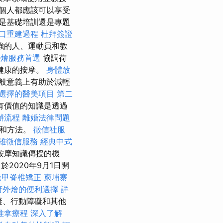
個人都應該可以享受
是基礎培訓還是專題
口重建過程
杜拜簽證
強的人、運動員和教
外燴服務首選
協調荷
健康的按摩。
身體放
般意義上有助於減輕
選擇的醫美項目
第二
有價值的知識是透過
辦流程
離婚法律問題
理和方法。
徵信社服
雄徵信服務
經典中式
按摩知識傳授的機
於2020年9月1日開
逢甲脊椎矯正
柬埔寨
府外燴的便利選擇
詳
礙、行動障礙和其他
推拿療程
深入了解