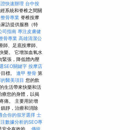
簽證快速辦理
台中按
內神經系統和脊椎之間關
母整骨專業
脊椎按摩
過家訪提供服務（特
公司指南
專注皮膚健
整骨專業
高雄清潔公
摩治療師、足底按摩師、
快樂。 它增加血氧水
肉緊張，降低體內壓
選SEO關鍵字
按摩店
一目標。
逢甲 整骨
第
擇的醫美項目
您的飲
的生活帶來快樂和活
治療您的身體，以揭
疼痛。 主要用於增
，鎮靜，治療和消除
適合你的假牙選擇
士
專注數據分析的SEO專
是安全有效的。
傳統