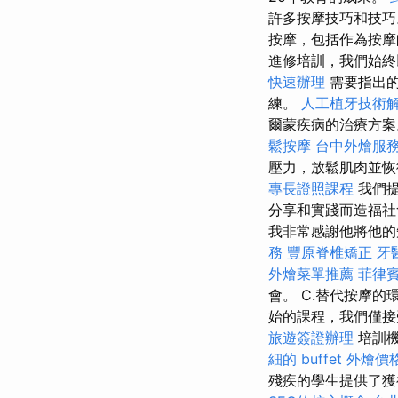
許多按摩技巧和技
按摩，包括作為按
進修培訓，我們始終
快速辦理
需要指出的
練。
人工植牙技術
爾蒙疾病的治療方
鬆按摩
台中外燴服
壓力，放鬆肌肉並
專長證照課程
我們
分享和實踐而造福
我非常感謝他將他的
務
豐原脊椎矯正
牙
外燴菜單推薦
菲律
會。 C.替代按摩
始的課程，我們僅接
旅遊簽證辦理
培訓機
細的 buffet 外燴
殘疾的學生提供了獲