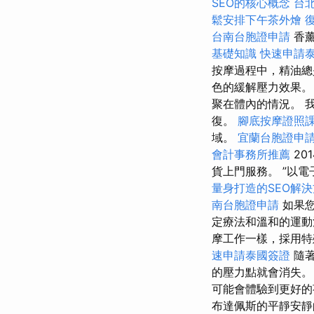
SEO的核心概念
台
鬆安排下午茶外燴
台南台胞證申請
香薰
基礎知識
快速申請
按摩過程中，精油
色的緩解壓力效果
聚在體內的情況。 
復。
腳底按摩證照
域。
宜蘭台胞證申
會計事務所推薦
20
貨上門服務。 ”以
量身打造的SEO解
南台胞證申請
如果您
定療法和溫和的運
摩工作一樣，採用特
速申請泰國簽證
隨著
的壓力點就會消失
可能會體驗到更好的
布達佩斯的平靜安靜