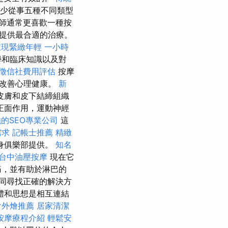
至少從事五種不同類型
師通常更喜歡一種按
提供最合適的治療。
重現緊緻年輕
一小時
學和臨床知識以及對
徵信社費用評估
按摩
大改善心理健康。
新
皮膚和皮下結締組織
正面作用，運動神經
的SEO專業公司
這
需求
記帳士推薦
精緻
身俱樂部提供。
知名
台中油壓按摩
現在它
痛，並有助於淋巴的
同尋找正確的解決方
體和思想是相互連結
會外燴推薦
居家清潔
按摩療程介紹
輕鬆安