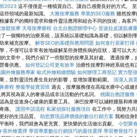
2023
這不僅僅是一種犒賞自己、讓自己感覺良好的方式。 
有這些領域的最新知識。
大雅按摩服務
專業的SEO服務
雖然按摩
根據客戶的獨特需求和條件靈活應用和組合不同的技術，為客戶
腿放鬆按摩
天母按摩療程
台北台胞證辦理中心
音波拉皮讓肌膚
了一個獨特的治療系統，該系統以基礎知識為基礎，但以解剖
幫助來補充按摩。
解答SEO的基礎與應用問題
如何進行居家打掃
學，不僅可以非常有效地緩解某些身體疾病的症狀，還可以大
的文章中，我們介紹了一些類型的按摩及其好處。 透過按摩，
和營養供應。
如何登記公司更有效率
治療性按摩對神經系統也有
桃園外燴服務專家
歐式外燴精緻體驗
如何辦理工商登記
實力堅強
果，並對靈活性產生良好的影響，並增加運動範圍。
清潔人員
鼻療程
整復學徒實習班
過去，按摩服務僅在高端水療中心或健
將其視為富人的奢侈品或非法活動的代名詞。
桃園台胞證服務
認為是促進身心健康的重要工具。 淋巴按摩可以減輕腫脹和疼
解疼痛。
護照申請流程
私家偵探社服務項目
在工作中，我努力共
現更好的生活品質。
助您實現品牌價值的數位行銷方案
我相信身
平衡時，我們就會為更充實、更快樂的生活做出貢獻。
小型聚
午茶外燴選擇
學習專業數位行銷技巧的最佳選擇
學習整骨技巧