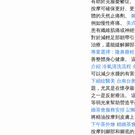
有助於克服憂鬱症。
按摩可確保更好、更
體的天然止痛劑。
例如慢性疼痛。
美
患有纖維肌痛或神
對於減輕足部韌帶
治療，還能緩解腳
專業選擇：隆鼻療程
善整體身心健康。 
介紹
冷氣清洗流程
可以減少水腫的有害
下細紋醫美
台南台
題，尤其是在懷孕
之一是反射療法。 
等弱光來幫助營造
緻茶會服務安排
記
將精油按摩到皮膚
下午茶外燴
精緻茶
按摩到腳部和腳底的