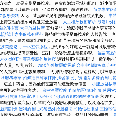
方法之一就是定期足部按摩。 這會刺激該區域的肌肉，減少僵
足部按摩可以鎮靜身體，促進血液循環，鎮靜神經。
苗栗專業徵
SEO教學資料
因此，菩提泰式足部按摩的效果既舒緩又刺激。
申
上特定點的按摩可促進完全放鬆。
人工植牙技術解析
浪漫戶外
醫診所推薦
大里放鬆按摩
毫無疑問，治療後我們將擁有更安寧
執照培訓
家事服務有哪些
那些經常接受足部按摩的人報告說，他
的結果是，體內釋放出內啡肽，從而帶來積極的感覺和深度放鬆
債務問題協助
士林整骨療程
足部按摩的好處之一就是可以改善我
肌肉緊張並提高靈活性，這對一般姿勢產生積極影響。
苗栗高品
風格外燴料理
專業餐廳外燴選擇
這對於那些長時間以一種姿勢坐
零售人員）特別有益。
精緻的外燴擺盤靈感
台中中清路按摩
台中
的人類淋巴細胞數量增加。 將腳跟稍微抬高，這樣就可以按摩
外燴服務專家
如何進行居家打掃
換發護照手續
靈活多樣的自助
—這並非巧合，因為他們甚至可能遭受致命傷害。
小腿放鬆按
按摩可以改善平衡能力。
台中油壓按摩
宜蘭地區精緻外燴
使用Wo
的便利選擇
如何辦理工商登記
台胞證過期後的解決辦法
六週後，
和腳底的某些穴位可以幫助克服憂鬱症和憂鬱症，以及過程損失
執照培訓班
便利的自助式餐點外燴服務
新竹徵信社服務
基隆徵
能刺激神經系統的功能，增強免疫系統，幫助排除體內毒素。