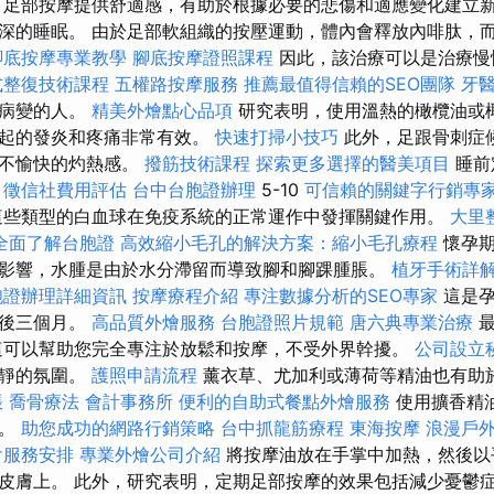
 足部按摩提供舒適感，有助於根據必要的悲傷和適應變化建立新
深的睡眠。 由於足部軟組織的按壓運動，體內會釋放內啡肽，
腳底按摩專業教學
腳底按摩證照課程
因此，該治療可以是治療慢
式整復技術課程
五權路按摩服務
推薦最值得信賴的SEO團隊
牙
經病變的人。
精美外燴點心品項
研究表明，使用溫熱的橄欖油或
引起的發炎和疼痛非常有效。
快速打掃小技巧
此外，足跟骨刺症
部不愉快的灼熱感。
撥筋技術課程
探索更多選擇的醫美項目
睡前
徵信社費用評估
台中台胞證辦理
5-10
可信賴的關鍵字行銷專
這些類型的白血球在免疫系統的正常運作中發揮關鍵作用。
大里
全面了解台胞證
高效縮小毛孔的解決方案：縮小毛孔療程
懷孕期
影響，水腫是由於水分滯留而導致腳和腳踝腫脹。
植牙手術詳
胞證辦理詳細資訊
按摩療程介紹
專注數據分析的SEO專家
這是孕
最後三個月。
高品質外燴服務
台胞證照片規範
唐六典專業治療
最
這可以幫助您完全專注於放鬆和按摩，不受外界幹擾。
公司設立
平靜的氛圍。
護照申請流程
薰衣草、尤加利或薄荷等精油也有助
帳
喬骨療法
會計事務所
便利的自助式餐點外燴服務
使用擴香精
上。
助您成功的網路行銷策略
台中抓龍筋療程
東海按摩
浪漫戶
會服務安排
專業外燴公司介紹
將按摩油放在手掌中加熱，然後以
皮膚上。 此外，研究表明，定期足部按摩的效果包括減少憂鬱症