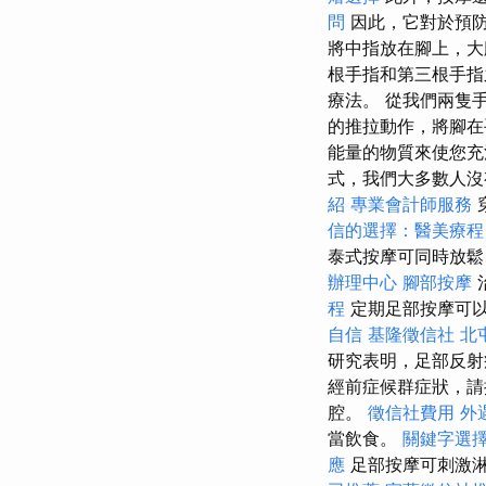
問
因此，它對於預
將中指放在腳上，
根手指和第三根手
療法。 從我們兩隻
的推拉動作，將腳
能量的物質來使您充
式，我們大多數人
紹
專業會計師服務
信的選擇：醫美療程
泰式按摩可同時放鬆
辦理中心
腳部按摩
程
定期足部按摩可
自信
基隆徵信社
北
研究表明，足部反射
經前症候群症狀，請
腔。
徵信社費用
外
當飲食。
關鍵字選
應
足部按摩可刺激