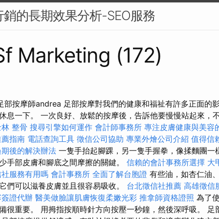
容行銷的長期效果分析-SEO服務
 Sf Marketing (172)
部按摩師andrea 足部按摩對我們的健康和福祉有許多正面的
休息一下。 一次良好、放鬆的按摩後，告訴他要慢慢站起來，
士林 整骨
搜尋引擎如何運作
會計師事務所
專注皮膚健康與美容
推薦指南
電話查詢工具
徵信公司協助
專業外燴公司介紹
值得信
過期後的解決辦法
一隻手抬起腳踝，另一隻手握拳，像揉麵團一樣
少手部皮膚和腳底之間摩擦的關鍵。
信賴的會計事務所選擇
大
信社服務有用嗎
會計事務所
全面了解台胞證
有些油，如杏仁油、
它們可以滋養皮膚並且很容易吸收。
台北徵信社推薦
高雄徵信
寨簽證代辦
醫美做臉讓肌膚恢復柔嫩光彩
推拿師資格證照
為了
備很重要。 用拇指按順時針方向按壓一秒鐘，然後深呼吸。 足