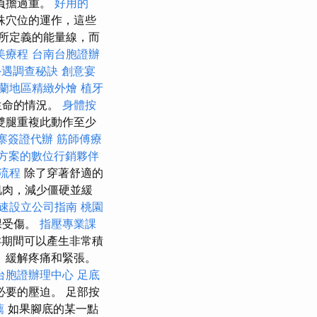
負擔過重。
好用的
殊穴位的運作，這些
所定義的能量線，而
美療程
台南台胞證辦
外遇調查秘訣
創意宴
蘭地區精緻外燴
植牙
生命的情況。
身體按
雙腿重複此動作至少
寨簽證代辦
筋師傅療
方案的數位行銷夥伴
流程
除了穿著舒適的
肌肉，減少僵硬並緩
速設立公司指南
桃園
踝受傷。
指壓專業課
期間可以產生非常積
、緩解疼痛和緊張。
台胞證辦理中心
足底
要的壓迫。 足部按
薦
如果腳底的某一點