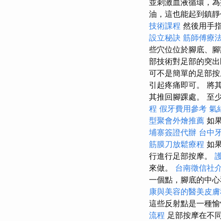
並刺激血液循環，
油，這也能起到鎮靜
技術課程
然後用手
設立秘訣
筋師傅療
些穴位位於腳底、
部技術對足部的突
可不是簡單的足部按
引起疼痛即可。 將
其推回腳踝處。 至
程
假牙費用參考
氣
型聚會外燴推薦
如果
埔寨簽證代辦
台中
筋膜刀放鬆療程
如
行進行足部按摩。
來做。
台南徵信社
一個點，腳底的中心
康與美容的醫美皮膚
這些反射點是一種
流程
足部按摩在不同