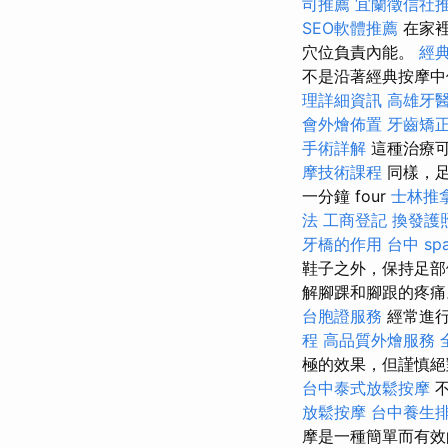
司推薦
宜蘭徵信社
SEO軟體推薦
在家裡
穴位負責內能。
經
不是沿著經典按摩
理詳細資訊
高雄牙
會外燴佈置
牙齒矯
手術詳解
這種治療可
摩技術課程
同樣，
一分鐘 four
士林推
法
工商登記
換發護
牙橋的作用
台中 sp
鞋子之外，保持足部
解腳踝和腳跟的疼
台胞證服務
經常進行
程
高品質外燴服務
極的效果，但謹慎
台中泰式放鬆按摩
放鬆按摩
台中養生
摩是一種簡單而有效