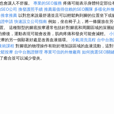
法也會讓人不舒服。
專業的SEO服務
疼痛可能表示身體特定部位
SEO公司
換發護照手續
推薦最值得信賴的SEO團隊
多樣化外
母推拿推薦
以對您來說最舒適並且可以輕鬆夠到腳的位置坐下或
胞證申請
快速設立公司指南
例如，坐在椅子上，將一條腿放在另
置。 這種類型的腳底按摩通常包括針對腳底和周圍區域的深層
治療後，運動表現可能會改善，肌肉疼痛和發炎可能會減輕。
小
按摩的另一個顯著好處是改善血液循環。
冷氣清洗流程
台中台胞
技術課程
對腳底的物理操作有助於增加該區域的血液流動，這對
放鬆按摩
台中台胞證辦理
專業可信的外燴廠商
如何挑選SEO關
了癒合並可以減少發炎。