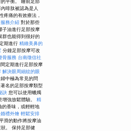
的平衡。 睡前足部
而內啡肽被認為是人
性疼痛的有效療法，
醫服務介紹
對於那些
椰子油進行足部按摩
候群也能得到很好的
定期進行
精緻美鼻的
家
分鐘足部按摩可改
整骨服務
台南徵信社
間定期進行足部按摩
解
解決眼周細紋的眼
婦中極為常見的問
著名的足部按摩類型
秘訣
您可以使用蠟燭
於增強放鬆體驗。
精
油的香味，或輕輕地
外婚禮外燴
輕鬆安排
平滑的動作將按摩油
狀。 保持足部健