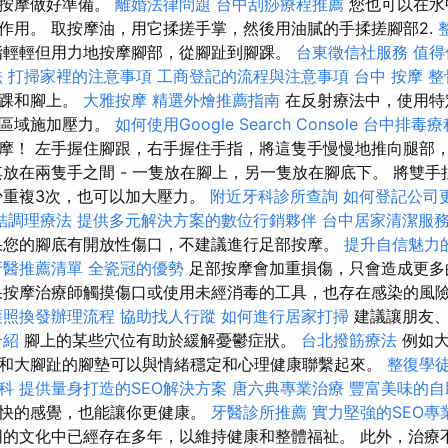
為按摩做好準備。
離婚法律問題
台中刮痧療程推薦
您也可以在水
作用。 取按摩油，用它揉搓手掌，然後用油膩的手揉搓腳部2.
指輕輕但用力地按摩腳部，從腳趾到腳踝。
台東徵信社服務
值得
法
打掃家裡的注意事項
工商登記的流程與注意事項
台中 按摩 整
腳踝和腳上。
大雅按摩
精選外燴推薦指南
在反射療法中，使用特
出區域施加壓力。
如何使用Google Search Console
台中排毒療
摩！ 左手握住腳跟，右手握住手指，將這隻手慢慢地推向腿部
其放在兩隻手之間 - 一隻放在腳上，另一隻放在腳底下。 將雙
少重複3次，也可以加大壓力。
附近牙科診所查詢
如何登記公司
結調理療法
提供多元解決方案的數位行銷夥伴
台中居家清潔服
您的腳底有開放性傷口，不建議進行足部按摩。
提升自信魅力
牙醫推薦清單
全瓷冠的優勢
足部按摩會加重損傷，只會造成更多
果按摩治療師觸摸傷口或使用未經消毒的工具，也存在感染的風險
護照換發辦理流程
協助找人行蹤
如何進行居家打掃
建議讓朋友、
介紹
腳上的某些穴位有助於緩解憂鬱症狀。
台北撥筋療法
例如大
和大腳趾的腳墊可以與情緒穩定和心理健康聯繫起來。
整復學
科
提供量身打造的SEO解決方案
唐六典專業治療
豐富美味的自
愉快的感覺，也能讓你更健康。
牙醫診所推薦
實力堅強的SEO專
的文化中已經存在多年，以維持健康和整體福祉。 此外，治療