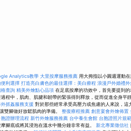
gle Analytics教學
大里按摩服務推薦
用大拇指以小圓週運動在
的便利選擇
打造亮白膚色的最佳選擇：美白療程
浪漫戶外婚禮外
價格查詢
精美外燴點心品項
在足底按摩的功效中，首先要提到
過程中，肌肉、肌腱和韌帶的緊張得到釋放，從而促進全身平
海外抓姦服務支援
對於那些經常承受高壓力或焦慮的人來說，這尤
是讓雙腳做好放鬆肌肉的準備。
整復療程推薦
創意宴會外燴佈置
台胞證辦理流程
新竹外燴服務推薦
台中養生會館
台胞證照片規
摩腳底或將其浸泡在溫水中幾分鐘非常有益。
新北專業徵信社