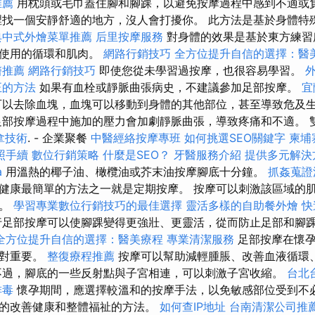
推薦
用枕頭或毛巾蓋住腳和腳踝，以避免按摩過程中感到不適或
找一個安靜舒適的地方，沒人會打擾你。 此方法是基於身體特
典中式外燴菜單推薦
后里按摩服務
對身體的效果是基於東方練習
中使用的循環和肌肉。
網路行銷技巧
全方位提升自信的選擇：醫
醫推薦
網路行銷技巧
即使您從未學習過按摩，也很容易學習。
正的方法
如果有血栓或靜脈曲張病史，不建議參加足部按摩。
宜
以去除血塊，血塊可以移動到身體的其他部位，甚至導致危及
足部按摩過程中施加的壓力會加劇靜脈曲張，導致疼痛和不適。 
拿技術
. - 企業聚餐
中醫經絡按摩專班
如何挑選SEO關鍵字
柬埔
照手續
數位行銷策略
什麼是SEO？
牙醫服務介紹
提供多元解決
a
用溫熱的椰子油、橄欖油或芥末油按摩腳底十分鐘。
抓姦蒐證
健康最簡單的方法之一就是定期按摩。 按摩可以刺激該區域的
痛。
學習專業數位行銷技巧的最佳選擇
靈活多樣的自助餐外燴
快
足部按摩可以使腳踝變得更強壯、更靈活，從而防止足部和腳
全方位提升自信的選擇：醫美療程
專業清潔服務
足部按摩在懷孕
絕對重要。
整復療程推薦
按摩可以幫助減輕腫脹、改善血液循環
不過，腳底的一些反射點與子宮相連，可以刺激子宮收縮。
台北
排毒
懷孕期間，應選擇較溫和的按摩手法，以免敏感部位受到不必
的改善健康和整體福祉的方法。
如何查IP地址
台南清潔公司推