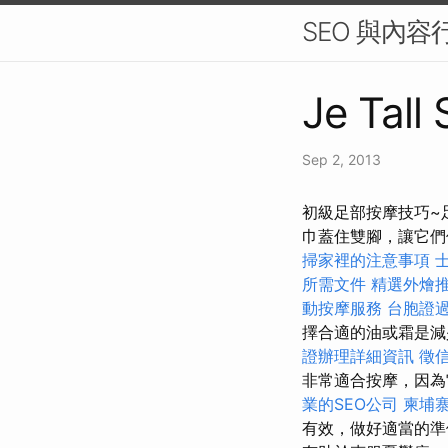
SEO 與內
Je Tall
Sep 2, 2013
初級足部按摩技巧~足
巾蓋住雙腳，讓它們
掃家裡的注意事項
所需文件
精選外燴
動按摩服務
台胞證
擇合適的油或霜是減
證辦理詳細資訊
徵
非常適合按摩，因為
業的SEO公司
柬埔
有效，做好適當的準