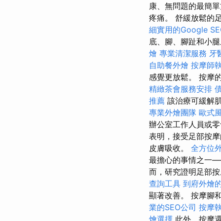
康、無問題的最簡單
疼痛。 舒緩放鬆的
細實用的Google 
底、腳、腳趾和小腿
燴
專業清潔服務
牙
自助餐外燴
按摩師
感覺更放鬆。 按摩
精緻茶會服務安排
推薦
該治療可緩解
專業外燴團隊
歐式
辦公室工作人員或
表明，接受足部按摩
皮膚吸收。
全方位
最擔心的事情之一—
而，研究證明足部
查詢工具
到府外燴
顯著改善。 按摩腳
業的SEO公司
按摩
燴選擇
此外，按摩還