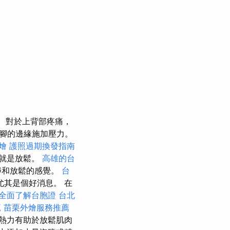
對於上背部疼痛，
腳的邊緣施加壓力。
燴
護照過期換發指南
的就是放鬆。
高雄的台
靜和放鬆的感覺。
台
其是個好消息。 在
全面了解台胞證
台北
範
苗栗外燴服務推薦
熱力有助於放鬆肌肉