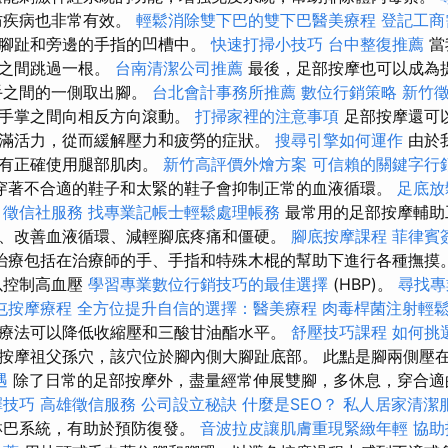
防疾病也非常有效。
輕鬆消除雙下巴的雙下巴醫美療程
登記工商
大腳趾和旁邊的手指的凹槽中。
快速打掃小技巧
台中整復推薦
當
指之間跳過一根。
台南清潔公司推薦
最後，足部按摩也可以成為
手之間的一側取出腳。
台北會計事務所推薦
數位行銷策略
新竹
在手掌之間向相反方向滾動。
打掃家裡的注意事項
足部按摩還可
滿活力，從而緩解壓力和疲勞的症狀。
搜尋引擎如何運作
由於
沒有正確使用腿部肌肉。
新竹高評價外燴方案
可信賴的關鍵字行
穿著不合適的鞋子和太緊的鞋子會抑制正常的血液循環。
足底放
徵信社服務
找專業記帳士輕鬆處理帳務
最常用的足部按摩輔助
、改善血液循環、減輕腳底疼痛和僵硬。
腳底按摩課程
菲律賓
治療包括在治療師的手、手指和特殊木棍的幫助下進行各種撫摸
以控制高血壓
學習專業數位行銷技巧的最佳選擇
(HBP)。
尋找專
屯按摩療程
全方位提升自信的選擇：醫美療程
肉毒桿菌注射輕
療法可以降低收縮壓和三酸甘油酯水平。
舒壓技巧課程
如何挑
按摩祖父孫穴，該穴位於腳內側大腳趾底部。 此點是腳兩側壓
遇
除了日常的足部按摩外，盡量經常伸展雙腳，多休息，穿合適
擇技巧
高雄徵信服務
公司設立秘訣
什麼是SEO？
私人居家清潔
淋巴系統，有助於預防復發。
音波拉皮讓肌膚重現緊緻年輕
協助