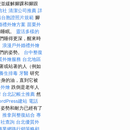
硬並緩解腳踝和腳跟
信社
清潔公司推薦
詳
請台胞證照片規範
腳
婚禮外燴方案
苗栗外
的睡眠。
靈活多樣的
們睡得更深，醒來時
。
浪漫戶外婚禮外燴
們的姿勢。
台中整復
質外燴服務
台北地區
著或站著的人（例如
養生排毒
牙醫
研究
全身的油，直到它被
餐外燴
跌倒是老年人
摩
台北記帳士推薦
然
rdPress建站
電話
姿勢和耐力已經有了
。
推拿與整復結合
專
信社查詢
台北優質外
專業網路行銷策略顧