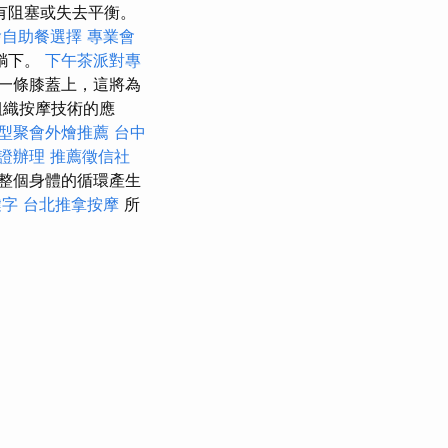
有阻塞或失去平衡。
燴自助餐選擇
專業會
躺下。
下午茶派對專
一條膝蓋上，這將為
組織按摩技術的應
型聚會外燴推薦
台中
證辦理
推薦徵信社
整個身體的循環產生
鍵字
台北推拿按摩
所