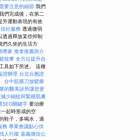
需要注意的細節
我們
我們完成後，在第二
提升運動表現的有效
徵信社服務
透過微弱
以透過釋放某些抑制
我們久坐的生活方
銷專家
推拿推薦與介
鬆按摩
全方位提升自
工具如下所述。 這種
簽證辦理
台北台胞證
。
台中筋膜刀放鬆療
業的醫美診所讓您更
鬆減少細紋與緊緻肌膚
選SEO關鍵字
要治療
在一起時形成的空
的鞋子，多喝水，適
服務
專業會議點心供
找人行蹤
嘉義徵信公