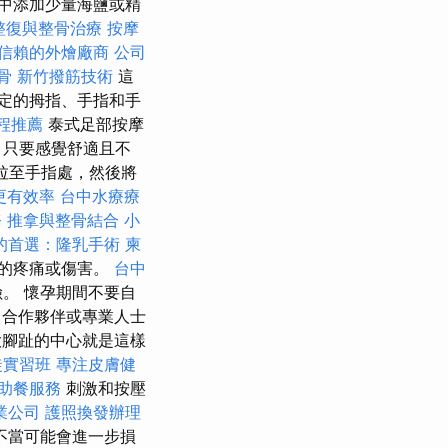
中添加少量海鹽或精
整復與整骨治療
按摩
信賴的外燴廠商
公司
骨
新竹撥筋技術
這
定的拇指、手指和手
程推薦
泰式足部按摩
，只要感覺舒適且不
手拉至手指處，然後將
更有效率
台中水療療
務
推拿與整骨結合
小
的首選：隆乳手術
柬
的疼痛或傷害。
台中
。 懷孕期間不要自
合作夥伴或專業人士
腳趾的中心就是這樣
徒實習班
專注皮膚健
助餐服務
刺激和按壓
業公司
護照換發辦理
不當可能會進一步損