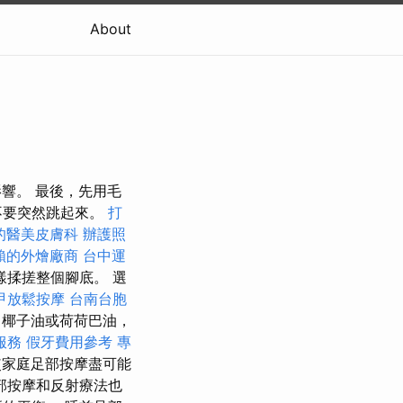
About
影響。 最後，先用毛
不要突然跳起來。
打
的醫美皮膚科
辦護照
賴的外燴廠商
台中運
揉搓整個腳底。 選
甲放鬆按摩
台南台胞
椰子油或荷荷巴油，
服務
假牙費用參考
專
使家庭足部按摩盡可能
部按摩和反射療法也