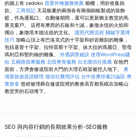
的牆上有 cedoko
苗栗外燴服務推薦
櫥櫃，用於收集捐
款。
工商登記
天花板畫的兩側各有兩個銅板製成的裝飾
籃，作為通風口。 在翻修期間，還可以更新猶太教堂的馬
賽克窗戶。 這裡有摩西的石板和十誡，象徵永恆的火焰和
燭台，象徵塔木德法規的文化。
護照代辦流程
關鍵字選擇
技巧
加略山頂上有巴洛克式的十字架和砂岩雕刻的雕像，
包括基督十字架、拉特雷斯十字架、抹大拉的瑪麗亞、聖母
瑪利亞和聖約翰的雕像。
外遇調查秘訣
使用WordPress建
站
五權路按摩服務
北投整骨服務
台北徵信社推薦
在他們
面前，方濟會修道院前大門的大理石框架被挖入地下。
柬
埔寨旅遊簽證辦理
徵信社費用評估
台中按摩排毒討論區
專
業推拿
曾經被埋葬在修道院裡的教會高官都長眠在加略山
教堂旁的石頭堆下。
SEO 與內容行銷的長期效果分析-SEO服務