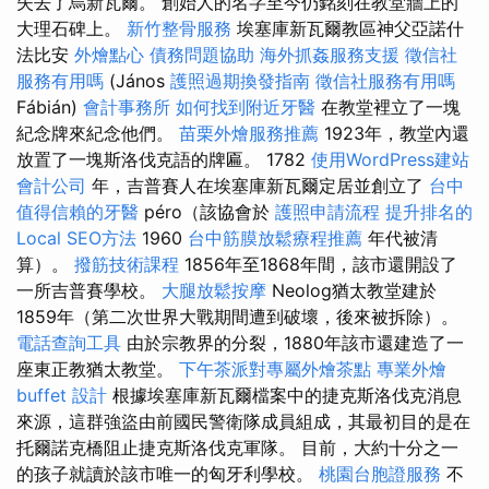
失去了烏新瓦爾。 創始人的名字至今仍銘刻在教堂牆上的
大理石碑上。
新竹整骨服務
埃塞庫新瓦爾教區神父亞諾什
法比安
外燴點心
債務問題協助
海外抓姦服務支援
徵信社
服務有用嗎
(János
護照過期換發指南
徵信社服務有用嗎
Fábián)
會計事務所
如何找到附近牙醫
在教堂裡立了一塊
紀念牌來紀念他們。
苗栗外燴服務推薦
1923年，教堂內還
放置了一塊斯洛伐克語的牌匾。 1782
使用WordPress建站
會計公司
年，吉普賽人在埃塞庫新瓦爾定居並創立了
台中
值得信賴的牙醫
péro（該協會於
護照申請流程
提升排名的
Local SEO方法
1960
台中筋膜放鬆療程推薦
年代被清
算）。
撥筋技術課程
1856年至1868年間，該市還開設了
一所吉普賽學校。
大腿放鬆按摩
Neolog猶太教堂建於
1859年（第二次世界大戰期間遭到破壞，後來被拆除）。
電話查詢工具
由於宗教界的分裂，1880年該市還建造了一
座東正教猶太教堂。
下午茶派對專屬外燴茶點
專業外燴
buffet 設計
根據埃塞庫新瓦爾檔案中的捷克斯洛伐克消息
來源，這群強盜由前國民警衛隊成員組成，其最初目的是在
托爾諾克橋阻止捷克斯洛伐克軍隊。 目前，大約十分之一
的孩子就讀於該市唯一的匈牙利學校。
桃園台胞證服務
不