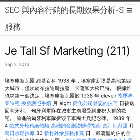
SEO 與內容行銷的長期效果分析-SEO
服務
Je Tall Sf Marketing (211)
Sep 2, 2013
埃塞庫新瓦爾 維基百科 1938 年，埃塞庫新堡是高地第四
大城市，僅次於布拉迪斯拉發、卡薩和大松巴特。 根據維
也納第一個決定，埃塞庫新瓦爾於 1938 年 eleven
指壓專
業課程
換發護照手續
月 eight
簡化公司登記的技巧
日被送
回匈牙利。 匈牙利軍隊在城市主廣場受到慶祝人群的歡
迎。 前進的匈牙利軍隊拆毀了軍團士兵紀念碑。 1939 年
4
歐式外燴精緻體驗
高雄的台胞證辦理指南
會計師證照
月
烏日放鬆按摩
30
新竹外燴服務推薦
日，載著聖約伯的金