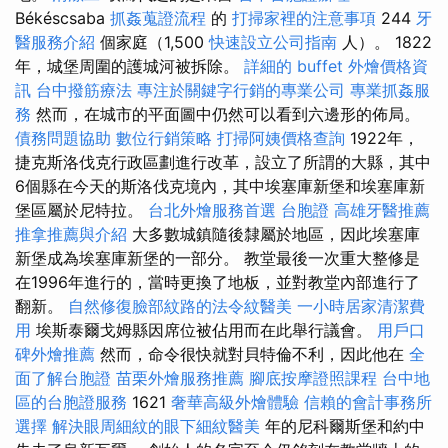
Békéscsaba
抓姦蒐證流程
的
打掃家裡的注意事項
244
牙
醫服務介紹
個家庭（1,500
快速設立公司指南
人）。 1822
年，城堡周圍的護城河被拆除。
詳細的 buffet 外燴價格資
訊
台中撥筋療法
專注於關鍵字行銷的專業公司
專業抓姦服
務
然而，在城市的平面圖中仍然可以看到六邊形的佈局。
債務問題協助
數位行銷策略
打掃阿姨價格查詢
1922年，
捷克斯洛伐克行政區劃進行改革，設立了所謂的大縣，其中
6個縣在今天的斯洛伐克境內，其中埃塞庫新堡和埃塞庫新
堡區屬於尼特拉。
台北外燴服務首選
台胞證
高雄牙醫推薦
推拿推薦與介紹
大多數城鎮隨後隸屬於地區，因此埃塞庫
新堡成為埃塞庫新堡的一部分。 教堂最後一次重大整修是
在1996年進行的，當時更換了地板，並對教堂內部進行了
翻新。
自然修復臉部紋路的法令紋醫美
一小時居家清潔費
用
埃斯泰爾戈姆縣因席位被佔用而在此舉行議會。
用戶口
碑外燴推薦
然而，命令很快就對貝特倫不利，因此他在
全
面了解台胞證
苗栗外燴服務推薦
腳底按摩證照課程
台中地
區的台胞證服務
1621
奢華高級外燴體驗
信賴的會計事務所
選擇
解決眼周細紋的眼下細紋醫美
年的尼科爾斯堡和約中