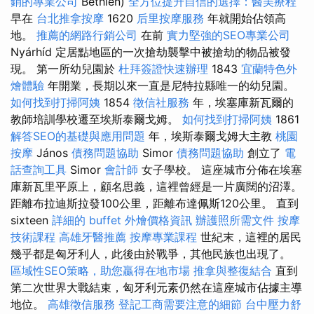
銷的專業公司
Bethlen)
全方位提升自信的選擇：醫美療程
早在
台北推拿按摩
1620
后里按摩服務
年就開始佔領高
地。
推薦的網路行銷公司
在前
實力堅強的SEO專業公司
Nyárhíd 定居點地區的一次搶劫襲擊中被搶劫的物品被發
現。 第一所幼兒園於
杜拜簽證快速辦理
1843
宜蘭特色外
燴體驗
年開業，長期以來一直是尼特拉縣唯一的幼兒園。
如何找到打掃阿姨
1854
徵信社服務
年，埃塞庫新瓦爾的
教師培訓學校遷至埃斯泰爾戈姆。
如何找到打掃阿姨
1861
解答SEO的基礎與應用問題
年，埃斯泰爾戈姆大主教
桃園
按摩
János
債務問題協助
Simor
債務問題協助
創立了
電
話查詢工具
Simor
會計師
女子學校。 這座城市分佈在埃塞
庫新瓦里平原上，顧名思義，這裡曾經是一片廣闊的沼澤。
距離布拉迪斯拉發100公里，距離布達佩斯120公里。 直到
sixteen
詳細的 buffet 外燴價格資訊
辦護照所需文件
按摩
技術課程
高雄牙醫推薦
按摩專業課程
世紀末，這裡的居民
幾乎都是匈牙利人，此後由於戰爭，其他民族也出現了。
區域性SEO策略，助您贏得在地市場
推拿與整復結合
直到
第二次世界大戰結束，匈牙利元素仍然在這座城市佔據主導
地位。
高雄徵信服務
登記工商需要注意的細節
台中壓力舒