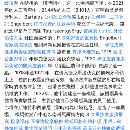
緩按摩
在隨後的一段時間裡，這一比例持續下降，在2021
年的人口普查中，21.44%的人口（8,101人）宣稱自己是匈
牙利人。 Bartalos
公司設立全攻略
Lajos
如何辦理工商登
記
Engelbert
打掃家裡的注意事項
豎立了一塊紀念牌。 該
紀念牌是為了感謝 Tatarszentgyörgy
實惠的 buffet 外燴
價格方案
社區而製作的，P.
SSL證書的重要性
Engelbert
居家清潔秘訣
離開烏新瓦爾後曾在該社區任職。
專注皮膚
健康與美容的醫美皮膚科
該市自
豐原脊椎矯正
1918
新北
台胞證申請
年起受捷克斯洛伐克統治，1920
專注皮膚健康
與美容的醫美皮膚科
年《特里亞農和平條約》確認了這一
點。 1918年至1922年，在併入捷克斯洛伐克的前匈牙利領
土上，舊的行政區劃仍然有效，但埃塞庫新堡區的所在地是
當時的埃塞庫新堡。 巴塔喜歡飛機，所以他也想從事航空
領域的工作。 1932年，他申請建造一座機場，該機場具有
體育和實驗性質，主要供他自己公司感興趣的員工使用。
巴塔在斯維特和西蒙尼（當時稱為巴塔瓦尼）建造了一座機
場。 機場位於市中心以南科馬羅姆方向 3
大里按摩服務推
薦
按摩課程
五權路按摩服務
歐式風格外燴料理
用戶口碑
外燴推薦
推拿專業證照
台中刮痧療程
高品質外燴餐飲選擇