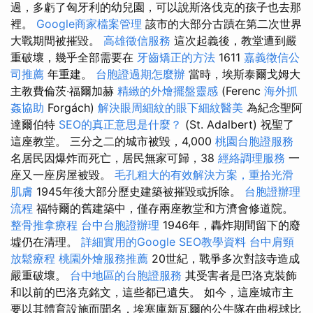
過，多虧了匈牙利的幼兒園，可以說斯洛伐克的孩子也去那
裡。
Google商家檔案管理
該市的大部分古蹟在第二次世界
大戰期間被摧毀。
高雄徵信服務
這次起義後，教堂遭到嚴
重破壞，幾乎全部需要在
牙齒矯正的方法
1611
嘉義徵信公
司推薦
年重建。
台胞證過期怎麼辦
當時，埃斯泰爾戈姆大
主教費倫茨·福爾加赫
精緻的外燴擺盤靈感
(Ferenc
海外抓
姦協助
Forgách)
解決眼周細紋的眼下細紋醫美
為紀念聖阿
達爾伯特
SEO的真正意思是什麼？
(St. Adalbert) 祝聖了
這座教堂。 三分之二的城市被毀，4,000
桃園台胞證服務
名居民因爆炸而死亡，居民無家可歸，38
經絡調理服務
一
座又一座房屋被毀。
毛孔粗大的有效解決方案，重拾光滑
肌膚
1945年後大部分歷史建築被摧毀或拆除。
台胞證辦理
流程
福特爾的舊建築中，僅存兩座教堂和方濟會修道院。
整骨推拿療程
台中台胞證辦理
1946年，轟炸期間留下的廢
墟仍在清理。
詳細實用的Google SEO教學資料
台中肩頸
放鬆療程
桃園外燴服務推薦
20世紀，戰爭多次對該寺造成
嚴重破壞。
台中地區的台胞證服務
其受害者是巴洛克裝飾
和以前的巴洛克銘文，這些都已遺失。 如今，這座城市主
要以其體育設施而聞名，埃塞庫新瓦爾的公牛隊在曲棍球比