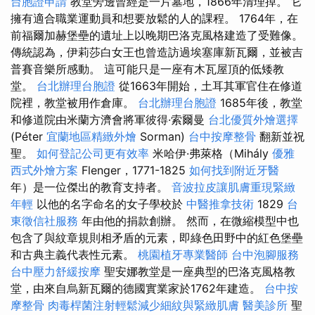
台胞證申請
教堂旁邊曾經是一片墓地，1866年清理掉。 它
擁有適合職業運動員和想要放鬆的人的課程。 1764年，在
前福爾加赫堡壘的遺址上以晚期巴洛克風格建造了受難像。
傳統認為，伊莉莎白女王也曾造訪過埃塞庫新瓦爾，並被吉
普賽音樂所感動。 這可能只是一座有木瓦屋頂的低矮教
堂。
台北辦理台胞證
從1663年開始，土耳其軍官住在修道
院裡，教堂被用作倉庫。
台北辦理台胞證
1685年後，教堂
和修道院由米蘭方濟會將軍彼得·索爾曼
台北優質外燴選擇
(Péter
宜蘭地區精緻外燴
Sorman)
台中按摩整骨
翻新並祝
聖。
如何登記公司更有效率
米哈伊·弗萊格（Mihály
優雅
西式外燴方案
Flenger，1771-1825
如何找到附近牙醫
年）是一位傑出的教育支持者。
音波拉皮讓肌膚重現緊緻
年輕
以他的名字命名的女子學校於
中醫推拿技術
1829
台
東徵信社服務
年由他的捐款創辦。 然而，在微縮模型中也
包含了與紋章規則相矛盾的元素，即綠色田野中的紅色堡壘
和古典主義代表性元素。
桃園植牙專業醫師
台中泡腳服務
台中壓力舒緩按摩
聖安娜教堂是一座典型的巴洛克風格教
堂，由來自烏新瓦爾的德國實業家於1762年建造。
台中按
摩整骨
肉毒桿菌注射輕鬆減少細紋與緊緻肌膚
醫美診所
聖