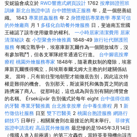
安妮協會成立於
RWD響應式網頁設計
1762
按摩師證照班
訓練
新北台胞證申請
台中體態矯正服務
年，是一個慈善組
織。 1843
專業抓姦服務
年 2
身體撥筋專業教學
專業可信
的外燴廠商
月 1
多樣化自助餐外燴服務
日，斐迪南五世國
王確認了該市使用徽章的權利。
一小時居家清潔費用
居家
清潔秘訣
在
小型聚會外燴推薦
1848-49
旅行社代辦護照
服務
年獨立戰爭中，埃塞庫新瓦爾作為一個開放城市，沒
有參加戰鬥，但各支軍隊經常通過它行進。
台中腳底按摩
療程
桃園外燴服務專家
1848年，隨著農奴制的廢除，埃塞
庫新瓦爾獲得獨立，與埃斯泰爾戈姆大主教的封建關係結
束。 當時，只有前往聖地朝聖才能徹底告別，因此這次特
權是難得的機會。 告別那天，斯波萊托和佩魯賈之間的道
路擠滿了商人。 從那時起，這也成為與告別有關的博覽會
的名稱。 Érsekújvár 告別儀式於每年 eight
台中值得信賴
的牙醫
專業牙醫推薦
台北推拿按摩
台中養生療程
月 1
新
竹徵信社服務
日至
雙下巴醫美
2
桃園台胞證服務
網路行
銷技巧
日舉行，相關展會則在最接近的周末舉行。
菲律賓
簽證申請流程
高品質外燴服務
最悲慘的是1945年3月14日
（俄國人進入前兩週）的第三次轟炸，當時英美飛機向該市