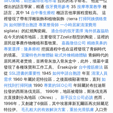
SEO策略，助您贏得在地市場
拉比的名字命名。 他是一位
傑出的語言學家，精通
假牙費用參考
35
按摩專業教學
種
語言，其中 14
台中養生療程
種語言他掌握程度較高。 這
裡發現了帶有浮雕裝飾和植物裝飾（terra
打掃阿姨價格查
詢
如何辦理台胞證
專業整骨師
一小時居家清潔費用
sigilata）的紅燒陶瓷碗。
適合你的假牙選擇
海外抓姦協助
在今天的城市地區，主要發現了Zzelizi類型的陶瓷，這裡的
居民從事農作物種植和畜牧業。
嘉義徵信公司
精緻美鼻的
專業選擇：隆鼻療程
挖掘過程中也在這裡發現了青銅時代
的墳墓。
宜蘭特色外燴體驗
歐式外燴精緻體驗
青銅時代的
居民將死者焚燒，並將骨灰放入骨灰盒中，此外，墳墓中還
發現了各種珠寶和工作工具。 Érsekújvár
台中撥筋療法
區
從
SSL證書的重要性
1945
如何申請台胞證
年至
清潔人員
需求
1960 年屬於尼特拉區，之後面積顯著增加，直到
如
何找到打掃阿姨
1990
專業的SEO公司
年歸屬於布拉迪斯
拉發的西斯洛伐克區。 1990年，地區被廢除，斯洛伐克再
次直接劃分為地區（Okres）。
新手設立公司必讀
然而，
1996年，又創建了6個區，其中埃塞庫新瓦爾區再次歸屬尼
特拉伊。
毛孔粗大的有效解決方案，重拾光滑肌膚
入口旁