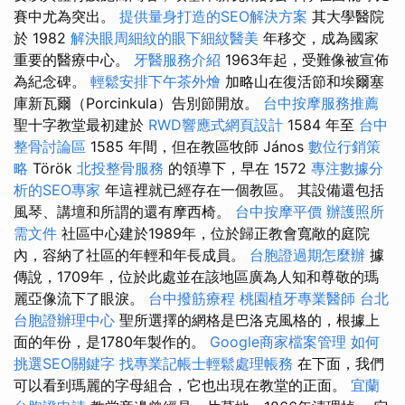
賽中尤為突出。
提供量身打造的SEO解決方案
其大學醫院
於 1982
解決眼周細紋的眼下細紋醫美
年移交，成為國家
重要的醫療中心。
牙醫服務介紹
1963年起，受難像被宣佈
為紀念碑。
輕鬆安排下午茶外燴
加略山在復活節和埃爾塞
庫新瓦爾（Porcinkula）告別節開放。
台中按摩服務推薦
聖十字教堂最初建於
RWD響應式網頁設計
1584 年至
台中
整骨討論區
1585 年間，但在教區牧師 János
數位行銷策
略
Török
北投整骨服務
的領導下，早在 1572
專注數據分
析的SEO專家
年這裡就已經存在一個教區。 其設備還包括
風琴、講壇和所謂的還有摩西椅。
台中按摩平價
辦護照所
需文件
社區中心建於1989年，位於歸正教會寬敞的庭院
內，容納了社區的年輕和年長成員。
台胞證過期怎麼辦
據
傳說，1709年，位於此處並在該地區廣為人知和尊敬的瑪
麗亞像流下了眼淚。
台中撥筋療程
桃園植牙專業醫師
台北
台胞證辦理中心
聖所選擇的網格是巴洛克風格的，根據上
面的年份，是1780年製作的。
Google商家檔案管理
如何
挑選SEO關鍵字
找專業記帳士輕鬆處理帳務
在下面，我們
可以看到瑪麗的字母組合，它也出現在教堂的正面。
宜蘭