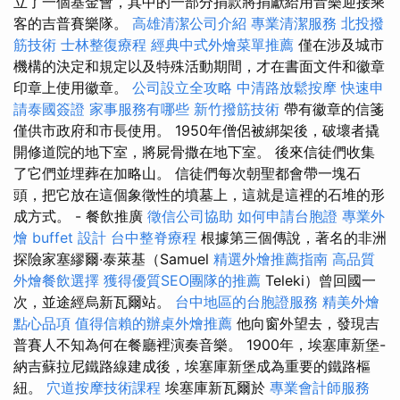
立了一個基金會，其中的一部分捐款將捐獻給用音樂迎接乘
客的吉普賽樂隊。
高雄清潔公司介紹
專業清潔服務
北投撥
筋技術
士林整復療程
經典中式外燴菜單推薦
僅在涉及城市
機構的決定和規定以及特殊活動期間，才在書面文件和徽章
印章上使用徽章。
公司設立全攻略
中清路放鬆按摩
快速申
請泰國簽證
家事服務有哪些
新竹撥筋技術
帶有徽章的信箋
僅供市政府和市長使用。 1950年僧侶被綁架後，破壞者撬
開修道院的地下室，將屍骨撒在地下室。 後來信徒們收集
了它們並埋葬在加略山。 信徒們每次朝聖都會帶一塊石
頭，把它放在這個象徵性的墳墓上，這就是這裡的石堆的形
成方式。 - 餐飲推廣
徵信公司協助
如何申請台胞證
專業外
燴 buffet 設計
台中整脊療程
根據第三個傳說，著名的非洲
探險家塞繆爾·泰萊基（Samuel
精選外燴推薦指南
高品質
外燴餐飲選擇
獲得優質SEO團隊的推薦
Teleki）曾回國一
次，並途經烏新瓦爾站。
台中地區的台胞證服務
精美外燴
點心品項
值得信賴的辦桌外燴推薦
他向窗外望去，發現吉
普賽人不知為何在餐廳裡演奏音樂。 1900年，埃塞庫新堡-
納吉蘇拉尼鐵路線建成後，埃塞庫新堡成為重要的鐵路樞
紐。
穴道按摩技術課程
埃塞庫新瓦爾於
專業會計師服務