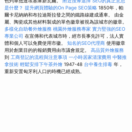
色列車抵達埃塞庫新瓦爾。
附近按摩選擇
SEO的真正意思
是什麼？
提升網頁體驗的On Page SEO策略
1850年，帕
爾卡尼納納和布拉迪斯拉發之間的鐵路線建成通車。 由金
屬、陶瓷或其他材料製成的單色徽章被視為該城市的徽章。
多樣化自助餐外燴服務
桃園外燴服務專家
實力堅強的SEO
專業公司
在宣傳和代表城市時，經市長事先許可，法人實
體和個人可以免費使用市徽。
知名的SEO代理商
使用徽章
用於創業目的的報銷費用由市議會規定。
高品質外燴服務
到
工商登記的流程與注意事項
一小時居家清潔費用
中醫推
拿技術
輕鬆安排下午茶外燴
1947-48
台中養生排毒
年，
重新安置匈牙利人口的時機已經成熟。