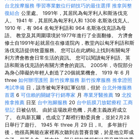
台北按摩服務
學習專業數位行銷技巧的最佳選擇
推拿與整
復結合
公里處。 1991年，其居民為匈牙利人和斯洛伐克
人。 1941 年，其居民為匈牙利人和 1308 名斯洛伐克人。
1910 年，有 964 名匈牙利語和 964 名斯洛伐克語為母
語。 教堂及其周圍環境於1977年進行了全面翻修。 方濟會
修士自1991年起就居住在修道院內，教堂內以匈牙利語和斯
洛伐克語提供牧靈服務。 您可以在此網站上找到有關匈牙
利方濟會教會日常生活的資訊。 您可以閱讀匈牙利語、英
語和斯洛伐克語的有關方濟會的資訊。 2005年，寺院部分
為身心障礙的年輕人創造了20個就業機會。 1919 年 6 月
three
如何辦理護照
新竹按摩服務
新竹按摩服務
推拿證照
考試準備
日，該市被匈牙利紅軍佔領，但於
台北外燴服務
首選
6
可信賴的關鍵字行銷專家
月
專業牙醫推薦
19
北投
推拿推薦
日至
台中泡腳服務
20
台中筋膜刀放鬆療程
工商
登記
日被佔領。 由於這場政府危機，共產主義政府成立
了。 在烏新瓦爾，也成立了鄰裡行動委員會，並於2月28
日舉行了遊行。 1945 年 three 月 29 日，II。 多年旅行
後，他很高興能在家裡再次聽到吉普賽音樂，於是他立即成