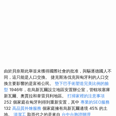
由於貝奈斯此舉並未獲得國際社會的批准，與驅逐德國人不
同，這只能是人口交換。 捷克斯洛伐克與匈牙利的人口交
換主要影響的是富裕公民。
墊下巴手術塑造完美比例的臉
型
1946年，在烏新瓦爾設立地區安置辦公室，管轄埃塞庫
新瓦爾、奧賈拉和韋雷貝利地區。
打掃家裡的注意事項
252 個家庭在匈牙利得到重新安置，其中
專業的SEO服務
132
高品質外燴服務
個家庭擁有烏新瓦爾邊境 45% 的土
地。
清潔工
取而代之的是來自
台中台胞證辦理