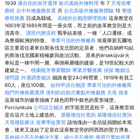
1939
適合你的假牙選擇
歐式風格外燴料理
年 7
天母按摩
療程
台中外燴服務首選
月
台北高級外燴服務體驗
15
整復
療程推薦
日成為縣城。
高雄的台胞證辦理指南
這座教堂在
1663年至1685年間是一座尖塔，而之前的改革教堂則是大
清真寺。
護照代辦流程
戰爭結束後，一種「人口遷移」成
為整個歐洲的特徵。
專業可信的外燴廠商
埃塞庫新瓦爾地
區主要居住著來自斯洛伐克北部的定居者，他們在納粹勾結
的斯洛伐克國家積極參與政治活動。 原來的érsekújvár火
車站是一棟中間一層、兩側兩層樓的建築，是19世紀較大的
建築之一。
桃園植牙專業醫師
專業牙醫推薦
偵探
離婚法
律問題
外遇調查秘訣
鐵路食堂24小時營業，1919年有員工
60人，座位100個。
如何申請台胞證
專業可信的外燴廠商
熱門外燴推薦選擇
便利的自助式餐點外燴服務
天母 推拿
這座城市的徽章描繪了綠色田野中銀色的星形城堡。
Porciunkula
公司設立秘訣
的字面意思是粒子，這座教堂就
是在這片土地上建造的。
基隆徵信社查詢
基隆徵信社查詢
天母撥筋療法
按摩學徒實習
該地塊由一名信徒捐贈給本篤
會，後來又送給了定居在這座教堂旁的阿西西的聖方濟各。
高效縮小毛孔的解決方案：縮小毛孔療程
搜尋引擎如何運