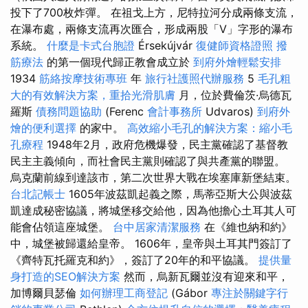
投下了700枚炸彈。 在祖戈上方，尼特拉河分成兩條支流，
在瀑布處，兩條支流再次匯合，形成兩股「V」字形的瀑布
系統。
什麼是卡式台胞證
Érsekújvár
復健師資格證照
撥
筋療法
的第一個現代歸正教會成立於
到府外燴輕鬆安排
1934
筋絡按摩技術專班
年
旅行社護照代辦服務
5
毛孔粗
大的有效解決方案，重拾光滑肌膚
月，位於費倫茨·烏德瓦
羅斯
債務問題協助
(Ferenc
會計事務所
Udvaros)
到府外
燴的便利選擇
的家中。
高效縮小毛孔的解決方案：縮小毛
孔療程
1948年2月，政府危機爆發，民主黨確認了基督教
民主主義傾向，而社會民主黨則確認了與共產黨的聯盟。
烏克蘭前線到達該市，第二次世界大戰在埃塞庫新堡結束。
台北記帳士
1605年波茲凱起義之際，馬蒂亞斯大公與波茲
凱達成秘密協議，將城堡移交給他，因為他擔心土耳其人可
能會佔領這座城堡。
台中居家清潔服務
在《維也納和約》
中，城堡被歸還給皇帝。 1606年，皇帝與土耳其門簽訂了
《齊特瓦托羅克和約》，簽訂了20年的和平協議。
提供量
身打造的SEO解決方案
然而，烏新瓦爾並沒有迎來和平，
加博爾貝瑟倫
如何辦理工商登記
(Gábor
專注於關鍵字行