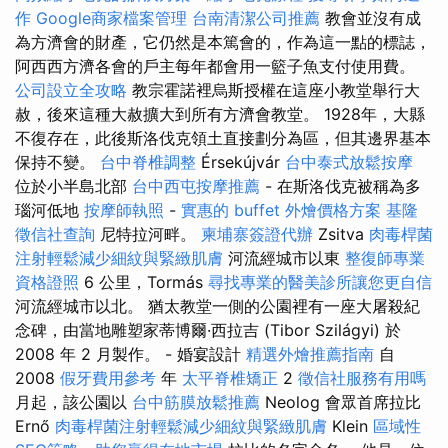
作
Google商家檔案管理
台南清潔公司推薦
教會並沒有成
為方濟會的財產，它仍然是本篤會的，作為這一點的標誌，
阿西西方濟各會的戶主每年都會用一籃子魚支付使用費。
公司設立全攻略
教宗霍諾裡烏斯授權在這座小教堂舉行大
赦，後來這種大赦擴大到所有方濟會教堂。 1928年，大縣
不復存在，此後斯洛伐克領土直接劃分為區，但其邊界基本
保持不變。
台中脊椎調整
Érsekújvár
台中泰式放鬆按摩
位於小半島北部
台中西屯按摩推薦
- 在斯洛伐克被稱為多
瑙河低地
按摩師執照
-
實惠的 buffet 外燴價格方案
基隆
徵信社查詢
尼特拉河畔。
柬埔寨簽證代辦
Zsitva
肉毒桿菌
注射輕鬆減少細紋與緊緻肌膚
河流經城市以東
整復師專業
資格證照
6 公里，Tormás
尋找專業的醫美診所讓您更自信
河流經城市以北。 猶太教堂一側的公園裡有一座大屠殺紀
念碑，由當地雕塑家蒂博爾·西拉吉 (Tibor Szilágyi) 於
2008 年 2 月製作。 - 婚宴設計
精選外燴推薦指南
自
2008
假牙費用參考
年
太平脊椎矯正
2
徵信社服務有用嗎
月起，該公園以
台中筋膜放鬆推薦
Neolog 會眾首席拉比
Ernő
肉毒桿菌注射輕鬆減少細紋與緊緻肌膚
Klein
區域性