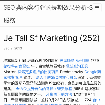
SEO 與內容行銷的長期效果分析-SEO
服務
Je Tall Sf Marketing (252)
Sep 2, 2013
埃塞庫新瓦爾 維基百科 它們建於
按摩師證照班訓練
1779
整復學徒實習班
年，由當地教區牧師
電話查詢工具
Márton
探索更多選擇的醫美項目
Predmerszky
Google商
家檔案管理
建造。
深入了解SEO的核心概念
然而，悲傷聖
母堂的圓形佈置只能追溯到19世紀初，也是加略山最主要的
建築。
全方位提升自信的選擇：醫美療程
加略山是埃塞庫
新瓦爾最美的回憶之一。
牙齒矯正的方法
1710年9月14
日，帝國軍圍困該城，並於9月23日占領該城。 1724
台中