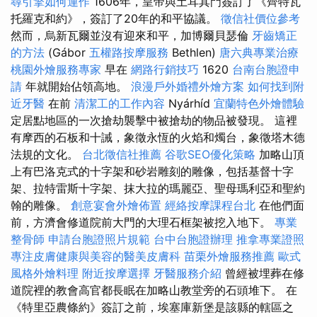
尋引擎如何運作
1606年，皇帝與土耳其門簽訂了《齊特瓦
托羅克和約》，簽訂了20年的和平協議。
徵信社價位參考
然而，烏新瓦爾並沒有迎來和平，加博爾貝瑟倫
牙齒矯正
的方法
(Gábor
五權路按摩服務
Bethlen)
唐六典專業治療
桃園外燴服務專家
早在
網路行銷技巧
1620
台南台胞證申
請
年就開始佔領高地。
浪漫戶外婚禮外燴方案
如何找到附
近牙醫
在前
清潔工的工作內容
Nyárhíd
宜蘭特色外燴體驗
定居點地區的一次搶劫襲擊中被搶劫的物品被發現。 這裡
有摩西的石板和十誡，象徵永恆的火焰和燭台，象徵塔木德
法規的文化。
台北徵信社推薦
谷歌SEO優化策略
加略山頂
上有巴洛克式的十字架和砂岩雕刻的雕像，包括基督十字
架、拉特雷斯十字架、抹大拉的瑪麗亞、聖母瑪利亞和聖約
翰的雕像。
創意宴會外燴佈置
經絡按摩課程台北
在他們面
前，方濟會修道院前大門的大理石框架被挖入地下。
專業
整骨師
申請台胞證照片規範
台中台胞證辦理
推拿專業證照
專注皮膚健康與美容的醫美皮膚科
苗栗外燴服務推薦
歐式
風格外燴料理
附近按摩選擇
牙醫服務介紹
曾經被埋葬在修
道院裡的教會高官都長眠在加略山教堂旁的石頭堆下。 在
《特里亞農條約》簽訂之前，埃塞庫新堡是該縣的轄區之