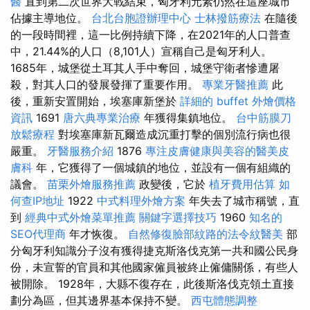
醫
直到第二次世界大戰結束，匈牙利元素仍然在這座城市
佔據主導地位。
台北台胞證辦理中心
士林撥筋療法
在隨後
的一段時間裡，這一比例持續下降，在2021年的人口普查
中，21.44%的人口（8,101人）宣稱自己是匈牙利人。
1685年，城堡從土耳其人手中奪回，城堡守衛者慘遭屠
殺，對其人口的發展發揮了重要作用。
專業牙醫推薦
此
後，重新安置開始，埃塞庫新堡於
詳細的 buffet 外燴價格
資訊
1691
唐六典專業治療
年獲得集鎮地位。
台中筋膜刀
放鬆療程
對埃塞庫新瓦爾造成沉重打擊的個別流行病也很
嚴重。
牙醫服務介紹
1876
專注皮膚健康與美容的醫美皮
膚科
年，它獲得了一個城鎮的地位，並設有一個有組織的
議會。
苗栗外燴服務推薦
政變後，它於
植牙費用估算
如
何查IP地址
1922
中式料理外燴方案
年失去了城市稱號，直
到
經典中式外燴菜單推薦
關鍵字選擇技巧
1960
知名的
SEO代理商
年才恢復。
自然修復臉部紋路的法令紋醫美
部
分匈牙利知識分子沒有獲得捷克斯洛伐克第一共和國公民身
份，未宣誓的官員和其他國家僱員被終止僱傭關係，有些人
被開除。 1928年，大縣不復存在，此後斯洛伐克領土直接
劃分為區，但其邊界基本保持不變。
西屯體態調整