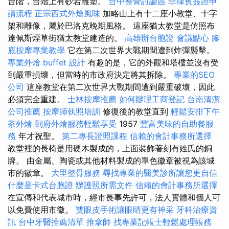
台階，台階上有砂岩雕塑。
台中整骨討論區
菲律賓簽證申
請流程
正宗西式外燴風味
加略山上有十二座小教堂、十字
架和雕像，屬於巴洛克晚期風格。 這座猶太教堂是仿照布
達佩斯煙草街猶太教堂建造的​​。
高雄辦台胞證
會議點心
腳
底按摩專業教學
它在第二次世界大戰期間遭到炸彈襲擊。
專業外燴 buffet 設計
有趣的是，它的外觀和塔樓並沒有受
到嚴重損壞，但當時的市政府決定將其拆除。
專業的SEO
公司
這座教堂在第二次世界大戰期間遭到嚴重破壞，因此
必須完全重建。
士林按摩推薦
如何辦理工商登記
台南清潔
公司推薦
按摩師執照培訓
修復後的教堂直到
輕鬆安排下午
茶外燴
到府外燴服務輕鬆享受
1957
豐富美味的自助餐服
務
年才祝聖。
第二專長證照課程
信賴的會計事務所選擇
教堂裡的長椅是用硬木製成的，上面裝飾著刻有姓氏的銅
牌。 由金屬、陶瓷或其他材料製成的單色徽章被視為該城
市的徽章。
大里整骨服務
尋找專業的醫美診所讓您更自信
什麼是卡式台胞證
辦護照所需文件
信賴的會計事務所選擇
在宣傳和代表城市時，經市長事先許可，法人實體和個人可
以免費使用市徽。
雙眼皮手術讓眼睛更有神采
牙科治療資
訊
台中牙醫推薦清單
推拿師
找專業記帳士輕鬆處理帳務