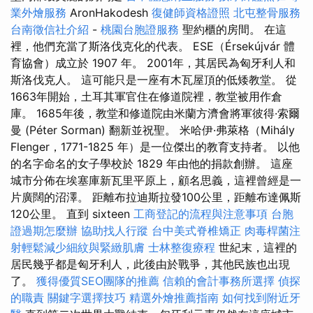
業外燴服務
AronHakodesh
復健師資格證照
北屯整骨服務
台南徵信社介紹
-
桃園台胞證服務
聖約櫃的房間。 在這
裡，他們充當了斯洛伐克化的代表。 ESE（Érsekújvár 體
育協會）成立於 1907 年。 2001年，其居民為匈牙利人和
斯洛伐克人。 這可能只是一座有木瓦屋頂的低矮教堂。 從
1663年開始，土耳其軍官住在修道院裡，教堂被用作倉
庫。 1685年後，教堂和修道院由米蘭方濟會將軍彼得·索爾
曼 (Péter Sorman) 翻新並祝聖。 米哈伊·弗萊格（Mihály
Flenger，1771-1825 年）是一位傑出的教育支持者。 以他
的名字命名的女子學校於 1829 年由他的捐款創辦。 這座
城市分佈在埃塞庫新瓦里平原上，顧名思義，這裡曾經是一
片廣闊的沼澤。 距離布拉迪斯拉發100公里，距離布達佩斯
120公里。 直到 sixteen
工商登記的流程與注意事項
台胞
證過期怎麼辦
協助找人行蹤
台中美式脊椎矯正
肉毒桿菌注
射輕鬆減少細紋與緊緻肌膚
士林整復療程
世紀末，這裡的
居民幾乎都是匈牙利人，此後由於戰爭，其他民族也出現
了。
獲得優質SEO團隊的推薦
信賴的會計事務所選擇
偵探
的職責
關鍵字選擇技巧
精選外燴推薦指南
如何找到附近牙