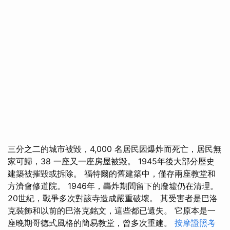
三分之二的城市被毀，4,000 名居民因爆炸而死亡，居民無
家可歸，38 一座又一座房屋被毀。 1945年後大部分歷史
建築被摧毀或拆除。 福特爾的舊建築中，僅存兩座教堂和
方濟會修道院。 1946年，轟炸期間留下的廢墟仍在清理。
20世紀，戰爭多次對該寺造成嚴重破壞。 其受害者是巴洛
克裝飾和以前的巴洛克銘文，這些都已遺失。 它原本是一
座晚期哥德式風格的簡易教堂，曾多次重建。
按摩證照考