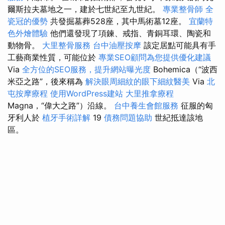
爾斯拉夫墓地之一，建於七世紀至九世紀。
專業整骨師
全
瓷冠的優勢
共發掘墓葬528座，其中馬術墓12座。
宜蘭特
色外燴體驗
他們還發現了項鍊、戒指、青銅耳環、陶瓷和
動物骨。
大里整骨服務
台中油壓按摩
該定居點可能具有手
工藝商業性質，可能位於
專業SEO顧問為您提供優化建議
Via
全方位的SEO服務，提升網站曝光度
Bohemica（“波西
米亞之路”，後來稱為
解決眼周細紋的眼下細紋醫美
Via
北
屯按摩療程
使用WordPress建站
大里推拿療程
Magna，“偉大之路”）沿線。
台中養生會館服務
征服的匈
牙利人於
植牙手術詳解
19
債務問題協助
世紀抵達該地
區。