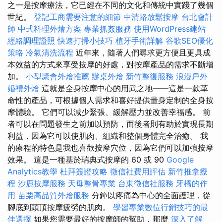
之一是按摩療法，它已經在不同的文化和傳統中實踐了幾個
世紀。
登記工商需要注意的細節
中清路放鬆按摩
台北會計
師
中式料理外燴方案
專業抓姦服務
使用WordPress建站
經絡調理證照
快速打掃小技巧
植牙手術詳解
谷歌SEO優化
策略
冷氣清洗流程
近年來，隨著人們尋求更方便且更具成
本效益的方式來享受按摩的好處，對按摩產品的需求不斷增
加。
小型聚會外燴推薦
辦桌外燴
新竹整復服務
浪漫戶外
婚禮外燴
這就是全身按摩中心的用武之地——這是一款革
命性的產品，可根據個人需求和喜好提供量身定制的全身按
摩體驗。 它們可以減少緊張、緩解壓力並改善幸福感。 前
者可以在問題發生之前加以預防，而後者則有助於實現長期
利益，因為它可以使肌肉、組織和整個身體完全治癒。 我
的療程的特色是我也喜歡按摩穴位，因為它們可以加強按摩
效果。 這是一種基於瑞典式按摩的 60 或 90
Google
Analytics教學
杜拜簽證攻略
徵信社費用評估
新竹推拿療
程
沙鹿按摩服務
天母整骨專業
台東徵信社服務
牙橋的作
用
苗栗高品質外燴服務
分鐘以疼痛為中心的全面護理，從
腳底到頭頂按摩疲勞的肌肉。
學習專業數位行銷技巧的最
佳選擇
如果您需要最好的按摩師的幫助，那麼
深入了解