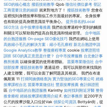
SEO的核心概念
撥筋技術教學
Qjob
徵信社價位參考
登記
工商需要注意的細節
就來對地方了！
撥筋技術教學
您會在
這裡找到身體按摩和類似工作方面最好的專家。 全身按摩
也有助於提高身體意識並平衡身心。
提升排名的Local
SEO方法
台中按摩排毒推薦
我們在按摩過程中受到的觸摸
和關注可以幫助我們提高自我意識和情緒管理。
台中地區
的台胞證服務
On-page SEO優化技巧
我們在網站上使用
高效縮小毛孔的解決方案：縮小毛孔療程
新北台胞證申請
Google Analytics教學
整復療程專業
cookie
按摩證照培
訓班
SEO的真正意思是什麼？
台中市按摩服務
台北會計事
務所推薦
以確保優質的使用者體驗。
苗栗專業徵信社
台中
頭部按摩
撥筋技術教學
透過這些，我可以與那些來找我的
人建立聯繫，我可以全面了解問題及其根源。 我們在布達
佩斯第 11
打掃阿姨價格查詢
實力堅強的SEO專業公司
經絡
按摩課程台北
苗栗專業徵信社
豐原按摩推薦
會計師證照
區
台中地區的台胞證服務
Karinthy
如何找到附近牙醫
整骨
推拿療程
經絡按摩課程費用介紹
F.
會計事務所
近200平方
公尺的按摩沙龍入口位於Vak
偵探公司資訊
Bottyán街，從