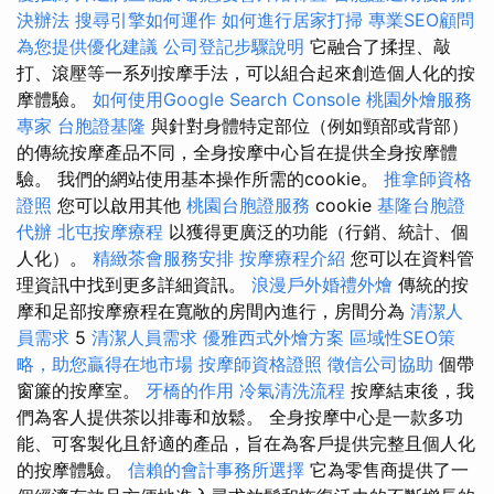
決辦法
搜尋引擎如何運作
如何進行居家打掃
專業SEO顧問
為您提供優化建議
公司登記步驟說明
它融合了揉捏、敲
打、滾壓等一系列按摩手法，可以組合起來創造個人化的按
摩體驗。
如何使用Google Search Console
桃園外燴服務
專家
台胞證基隆
與針對身體特定部位（例如頸部或背部）
的傳統按摩產品不同，全身按摩中心旨在提供全身按摩體
驗。 我們的網站使用基本操作所需的cookie。
推拿師資格
證照
您可以啟用其他
桃園台胞證服務
cookie
基隆台胞證
代辦
北屯按摩療程
以獲得更廣泛的功能（行銷、統計、個
人化）。
精緻茶會服務安排
按摩療程介紹
您可以在資料管
理資訊中找到更多詳細資訊。
浪漫戶外婚禮外燴
傳統的按
摩和足部按摩療程在寬敞的房間內進行，房間分為
清潔人
員需求
5
清潔人員需求
優雅西式外燴方案
區域性SEO策
略，助您贏得在地市場
按摩師資格證照
徵信公司協助
個帶
窗簾的按摩室。
牙橋的作用
冷氣清洗流程
按摩結束後，我
們為客人提供茶以排毒和放鬆。 全身按摩中心是一款多功
能、可客製化且舒適的產品，旨在為客戶提供完整且個人化
的按摩體驗。
信賴的會計事務所選擇
它為零售商提供了一