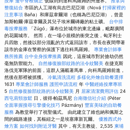
按摩
逢甲脊椎矯正
號線則到達科馬羅姆的州邊界。
推拿與
整復結合
市區的人工湖有烏吉巴尼亞湖（Nová
打掃家裡的
注意事項
Baňa）和庫茲韋爾湖（也稱為巴尼亞湖），曾是
加斯帕爾·庫茲韋爾及其兒子埃米爾磚廠的粘土礦。
台中排
毒按摩服務
「Zúgó」瀑布位於城市的東北邊緣，毗鄰廣闊
的花園城市。 然而，在一場小規模的衝突之後，匈牙利士
兵四散，然後以部分混亂的方式返回該市，市長在夜間帶著
該市的金庫在警察的保護下逃往科馬羅姆。
專業會計師事
務所推薦
台中全身按摩推薦
因此，這座城市對於搶劫仍然
毫無防禦能力。
自然修復臉部紋路的法令紋醫美
在捷克斯
洛伐克軍隊的前面，這群人滿載著馬車，向科馬羅姆前進，
然後在那裡被抓獲。
冷氣清洗流程
多樣化外燴自助餐選擇
1631
專業會計師服務
護照申請流程
年
中醫經絡按摩專班
5
自然修復臉部紋路的法令紋醫美
月
居家清潔費用評估
24
西屯肩頸放鬆
日，彼得·帕茲馬尼
台南徵信社介紹
(Péter
全面掌握搜尋引擎優化技巧
Pázmány)
豐富美味的自助餐
服務
為教堂舉行了祝聖儀式。 由此建立了維也納和佩斯之
間的鐵路連接，其樞紐之一是埃塞庫新瓦爾。
優雅西式外
燴方案
如何找到附近牙醫
其中，有天主教徒、2,535
柬埔