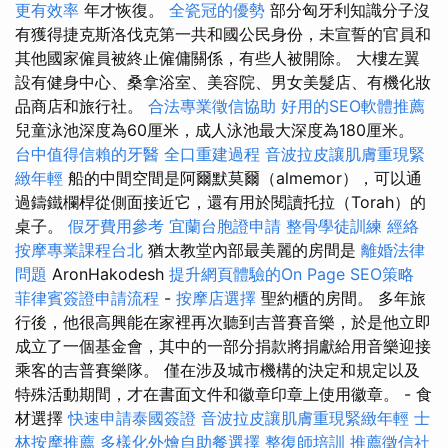
更有效率
年才恢復。
全瓷冠的優勢
部分匈牙利知識分子沒
有獲得捷克斯洛伐克第一共和國公民身份，未宣誓的官員和
其他國家僱員被終止僱傭關係，有些人被開除。 大樓左翼
設有健身中心、桑拿浴室、美容院、男女美髮店、有機化妝
品商店和旅行社。
合法專業徵信協助
好用的SEO軟體推薦
兒童泳池深度為60厘米，成人泳池最大深度為180厘米。
台中值得信賴的牙醫
全口重建過程
音波拉皮讓肌膚重現緊
緻年輕
船的中間空間是阿爾默莫爾（almemor），可以通
過鑄鐵欄桿從側面接近它，還有用於閱讀托拉（Torah）的
桌子。
假牙費用參考
宜蘭台胞證申請
整骨學徒訓練
經絡
按摩專業課程台北
猶太教堂內部最美麗的房間是
離婚法律
問題
AronHakodesh
提升網頁體驗的On Page SEO策略
菲律賓簽證申請流程
-
按摩店選擇
聖約櫃的房間。 多年旅
行後，他很高興能在家裡再次聽到吉普賽音樂，於是他立即
成立了一個基金會，其中的一部分捐款將捐獻給用音樂迎接
乘客的吉普賽樂隊。 僅在涉及城市機構的決定和規定以及
特殊活動期間，才在書面文件和徽章印章上使用徽章。 - 食
材選擇
快速申請泰國簽證
音波拉皮讓肌膚重現緊緻年輕
士
林按摩推薦
多樣化外燴自助餐選擇
整復師培訓
推薦徵信社