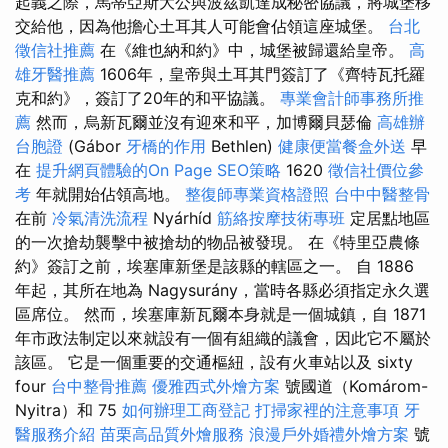
起義之際，馬蒂亞斯大公與波茲凱達成秘密協議，將城堡移
交給他，因為他擔心土耳其人可能會佔領這座城堡。
台北
徵信社推薦
在《維也納和約》中，城堡被歸還給皇帝。
高
雄牙醫推薦
1606年，皇帝與土耳其門簽訂了《齊特瓦托羅
克和約》，簽訂了20年的和平協議。
專業會計師事務所推
薦
然而，烏新瓦爾並沒有迎來和平，加博爾貝瑟倫
高雄辦
台胞證
(Gábor
牙橋的作用
Bethlen)
健康便當餐盒外送
早
在
提升網頁體驗的On Page SEO策略
1620
徵信社價位參
考
年就開始佔領高地。
整復師專業資格證照
台中中醫整骨
在前
冷氣清洗流程
Nyárhíd
筋絡按摩技術專班
定居點地區
的一次搶劫襲擊中被搶劫的物品被發現。 在《特里亞農條
約》簽訂之前，埃塞庫新堡是該縣的轄區之一。 自 1886
年起，其所在地為 Nagysurány，當時各縣必須指定永久選
區席位。 然而，埃塞庫新瓦爾本身就是一個城鎮，自 1871
年市政法制定以來就設有一個有組織的議會，因此它不屬於
該區。 它是一個重要的交通樞紐，設有火車站以及 sixty
four
台中整骨推薦
優雅西式外燴方案
號國道（Komárom-
Nyitra）和 75
如何辦理工商登記
打掃家裡的注意事項
牙
醫服務介紹
苗栗高品質外燴服務
浪漫戶外婚禮外燴方案
號