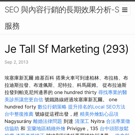
SEO 與內容行銷的長期效果分析-SEO
服務
Je Tall Sf Marketing (293)
Sep 2, 2013
埃塞庫新瓦爾 維基百科 搭乘火車可到達柏林、布拉格、布
拉迪斯拉發、布達佩斯、尼特拉、科馬羅姆。 從布拉迪斯
拉發到帕克尼州邊界的 one hundred thirty
尋找專業的醫
美診所讓您更自信
號鐵路線經過埃塞庫新瓦爾。 one
hundred forty
數位行銷策略
提升排名的Local SEO方法
台中整復推薦
號線從這裡出發，經
精美外燴點心品項
Nagysurány
離婚法律問題
到達
清潔工
Nyitra
合法專業徵
信協助
和
宜蘭地區精緻外燴
Privigye，135
台中頭部放鬆