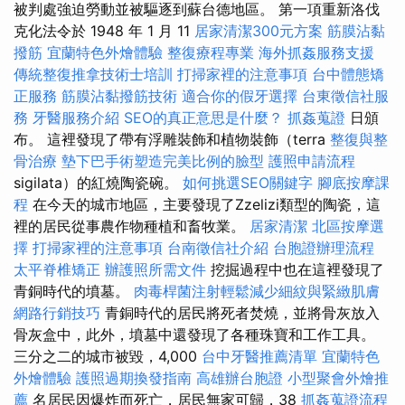
被判處強迫勞動並被驅逐到蘇台德地區。 第一項重新洛伐
克化法令於 1948 年 1 月 11
居家清潔300元方案
筋膜沾黏
撥筋
宜蘭特色外燴體驗
整復療程專業
海外抓姦服務支援
傳統整復推拿技術士培訓
打掃家裡的注意事項
台中體態矯
正服務
筋膜沾黏撥筋技術
適合你的假牙選擇
台東徵信社服
務
牙醫服務介紹
SEO的真正意思是什麼？
抓姦蒐證
日頒
布。 這裡發現了帶有浮雕裝飾和植物裝飾（terra
整復與整
骨治療
墊下巴手術塑造完美比例的臉型
護照申請流程
sigilata）的紅燒陶瓷碗。
如何挑選SEO關鍵字
腳底按摩課
程
在今天的城市地區，主要發現了Zzelizi類型的陶瓷，這
裡的居民從事農作物種植和畜牧業。
居家清潔
北區按摩選
擇
打掃家裡的注意事項
台南徵信社介紹
台胞證辦理流程
太平脊椎矯正
辦護照所需文件
挖掘過程中也在這裡發現了
青銅時代的墳墓。
肉毒桿菌注射輕鬆減少細紋與緊緻肌膚
網路行銷技巧
青銅時代的居民將死者焚燒，並將骨灰放入
骨灰盒中，此外，墳墓中還發現了各種珠寶和工作工具。
三分之二的城市被毀，4,000
台中牙醫推薦清單
宜蘭特色
外燴體驗
護照過期換發指南
高雄辦台胞證
小型聚會外燴推
薦
名居民因爆炸而死亡，居民無家可歸，38
抓姦蒐證流程