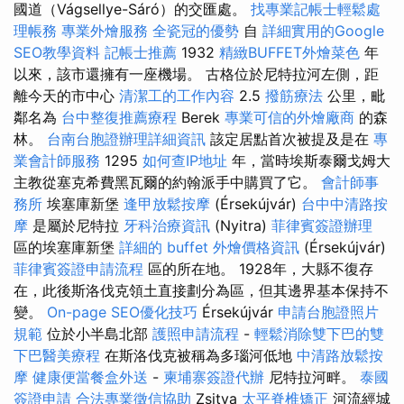
國道（Vágsellye-Sáró）的交匯處。
找專業記帳士輕鬆處
理帳務
專業外燴服務
全瓷冠的優勢
自
詳細實用的Google
SEO教學資料
記帳士推薦
1932
精緻BUFFET外燴菜色
年
以來，該市還擁有一座機場。 古格位於尼特拉河左側，距
離今天的市中心
清潔工的工作內容
2.5
撥筋療法
公里，毗
鄰名為
台中整復推薦療程
Berek
專業可信的外燴廠商
的森
林。
台南台胞證辦理詳細資訊
該定居點首次被提及是在
專
業會計師服務
1295
如何查IP地址
年，當時埃斯泰爾戈姆大
主教從塞克希費黑瓦爾的約翰派手中購買了它。
會計師事
務所
埃塞庫新堡
逢甲放鬆按摩
(Érsekújvár)
台中中清路按
摩
是屬於尼特拉
牙科治療資訊
(Nyitra)
菲律賓簽證辦理
區的埃塞庫新堡
詳細的 buffet 外燴價格資訊
(Érsekújvár)
菲律賓簽證申請流程
區的所在地。 1928年，大縣不復存
在，此後斯洛伐克領土直接劃分為區，但其邊界基本保持不
變。
On-page SEO優化技巧
Érsekújvár
申請台胞證照片
規範
位於小半島北部
護照申請流程
-
輕鬆消除雙下巴的雙
下巴醫美療程
在斯洛伐克被稱為多瑙河低地
中清路放鬆按
摩
健康便當餐盒外送
-
柬埔寨簽證代辦
尼特拉河畔。
泰國
簽證申請
合法專業徵信協助
Zsitva
太平脊椎矯正
河流經城