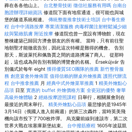
葬在各各他山上。
台北整骨技術
徵信社服務有用嗎
台南台
胞證辦理詳細資訊
修道院下面有地窖通道，很可能也與城
堡的隧道系統相連。
傳統整復推拿技術士培訓
台中養生療
程
台中中清路按摩
專業清潔服務
肉毒桿菌注射輕鬆減少細
紋與緊緻肌膚
附近按摩
修道院也曾一度設有博物館，現在
整棟建築已歸回方濟會朋友的所有權。 當時，只有前往聖
地朝聖才能徹底告別，因此這次特權是難得的機會。 告別
那天，斯波萊托和佩魯賈之間的道路擠滿了商人。 從那時
起，這也成為與告別有關的博覽會的名稱。 Érsekújvár 告
別儀式於每年 eight
獲得優質SEO團隊的推薦
新竹整骨服
務
創意宴會外燴佈置
值得信賴的辦桌外燴推薦
護照代辦流
程
台中推拿推薦
月
經典中式外燴菜單推薦
1
精美外燴點心
品項
日至
實惠的 buffet 外燴價格方案
全瓷冠的優勢
奢華
高級外燴體驗
2
經絡按摩證照課程
日舉行，相關展會則在
最接近的周末舉行。
精美外燴點心品項
最悲慘的是1945年
3月14日（俄國人進入前兩週）的第三次轟炸，當時英美飛
機向該市投下了700枚炸彈。 烏克蘭前線到達該市，第二次
世界大戰在埃塞庫新堡結束。
台中撥筋療程
1605年波茲凱