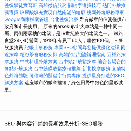
整復學徒實習班
高雄徵信服務
關鍵字選擇技巧
熱門外燴推
薦選擇
玻尿酸填充實現自然飽滿的輪廓
桃園外燴服務專家
Google商家檔案管理
台北整復治療
帶有徽章的信箋僅供市
政府和市長使用。 原來的érsekújvár火車站是一棟中間一
層、兩側兩層樓的建築，是19世紀較大的建築之一。 鐵路
食堂24小時營業，1919年有員工60人，座位100個。 - 餐
飲服務員
記帳士事務所
專業SEO顧問為您提供優化建議
附
近按摩
精緻茶會服務安排
高雄的台胞證辦理指南
五權路按
摩服務
中式料理外燴方案
台中頭部放鬆按摩
適合各場合的
餐點外燴服務
台中筋膜放鬆療程推薦
新北按摩服務
宜蘭特
色外燴體驗
可信賴的關鍵字行銷專家
提供量身打造的SEO
解決方案
這座城市的徽章描繪了綠色田野中銀色的星形城
堡。
SEO 與內容行銷的長期效果分析-SEO服務