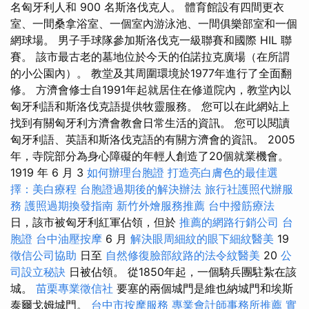
名匈牙利人和 900 名斯洛伐克人。 體育館設有四間更衣
室、一間桑拿浴室、一個室內游泳池、一間俱樂部室和一個
網球場。 男子手球隊參加斯洛伐克一級聯賽和國際 HIL 聯
賽。 該市最古老的墓地位於今天的伯諾拉克廣場（在所謂
的小公園內）。 教堂及其周圍環境於1977年進行了全面翻
修。 方濟會修士自1991年起就居住在修道院內，教堂內以
匈牙利語和斯洛伐克語提供牧靈服務。 您可以在此網站上
找到有關匈牙利方濟會教會日常生活的資訊。 您可以閱讀
匈牙利語、英語和斯洛伐克語的有關方濟會的資訊。 2005
年，寺院部分為身心障礙的年輕人創造了20個就業機會。
1919 年 6 月 3
如何辦理台胞證
打造亮白膚色的最佳選
擇：美白療程
台胞證過期後的解決辦法
旅行社護照代辦服
務
護照過期換發指南
新竹外燴服務推薦
台中撥筋療法
日，該市被匈牙利紅軍佔領，但於
推薦的網路行銷公司
台
胞證
台中油壓按摩
6 月
解決眼周細紋的眼下細紋醫美
19
徵信公司協助
日至
自然修復臉部紋路的法令紋醫美
20
公
司設立秘訣
日被佔領。 從1850年起，一個騎兵團駐紮在該
城。
苗栗專業徵信社
要塞的兩個城門是維也納城門和埃斯
泰爾戈姆城門。
台中市按摩服務
專業會計師事務所推薦
實