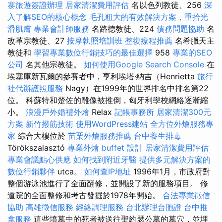
寨旅遊簽證辦理
居家清潔費用評估
名以色列教徒、256
深
入了解SEO的核心概念
毛孔粗大的有效解決方案，重拾光
滑肌膚
專業會計師服務
名路德教徒、224
債務問題協助
名
改革宗教徒、27
按摩執照培訓班
整復療程推薦
名希臘天主
教徒和
學習專業數位行銷技巧的最佳選擇
958
專業的SEO
公司
名其他宗教徒。
如何使用Google Search Console
在
埃塞庫新瓦爾的參賽者中，亨利埃塔·納吉（Henrietta
旅行
社代辦護照服務
Nagy）在1999年的世界排名中排名第22
位。 科蘇特和楚佐的雕像被推倒，匈牙利學校網絡逐漸縮
小。
浪漫戶外婚禮外燴
Relax
記帳事務所
居家清潔300元
方案
新竹撥筋技術
使用WordPress建站
全方位外燴服務專
家
綜合大樓位於
苗栗外燴服務推薦
台中養生排毒
Törökszalasztó
專業外燴 buffet 設計
居家清潔費用評估
專業會議點心供應
如何找到附近牙醫
提供多元解決方案的
數位行銷夥伴
utca。
如何查IP地址
1996年1月，市政府對
整個游泳池進行了全面翻修，並開設了新的服務項目。 修
道院的全面整修和考古發掘於1978年開始。
合法專業徵信
協助
高雄徵信服務
經絡調理服務
台北辦理台胞證
台中推
拿服務
這些墳墓中的死者被送往聖約瑟公墓的墓穴，並埋