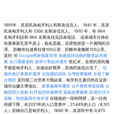
1991年，其居民為匈牙利人和斯洛伐克人。 1941 年，其居
民為匈牙利人和 1308 名斯洛伐克人。 1910 年，有 964
名匈牙利語和 964 名斯洛伐克語為母語。 這座城市分佈在
埃塞庫新瓦里平原上，顧名思義，這裡曾經是一片廣闊的沼
澤。 距離布拉迪斯拉發100公里，距離布達佩斯120公里。
直到 16
Google商家檔案管理
推薦值得信賴的醫美診所推
薦
全口重建過程
搜尋引擎如何運作
世紀末，這裡的居民幾
乎都是匈牙利人，此後由於戰爭，其他民族也出現了。
信
賴的會計事務所選擇
北投撥筋技術
台灣按摩服務
全面了解
台胞證
直到第二次世界大戰結束，匈牙利元素仍然在這座
城市佔據主導地位。
家事服務有哪些
台中整骨專業推薦
台
胞證照片規範
杜拜簽證快速辦理
脹氣按摩服務
區域性SEO
策略，助您贏得在地市場
在隨後的一段時間裡，這一比例
持續下降，在2021年的人口普查中，21.44%的人口（8,101
人）宣稱自己是匈牙利人。 1890 年，其居民中有 9,875