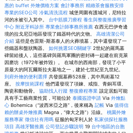
惠的 buffet 外燴價格方案
會計事務所
精緻茶會服務安排
專業的SEO公司
冷氣清洗流程
城堡周圍有護城河，尼特拉
河的水被引入其中。
台中筋膜刀療程
養生與整復推廣學習
中心
附近牙科診所
專業會計師事務所推薦
在西元巴伊奇邊
境的拉戈尼亞地區發現了鐵器時代的文物。
高雄清潔公司
介紹
這些是色雷斯-斯基泰人的火葬墳墓，其中還發現了一
些鐵器和盤狀陶器。
如何挑選SEO關鍵字
2世紀的羅馬墓
碑留給後人，這些墓碑與羅馬軍團的密封磚一起建在前克萊
因磨坊（1972年被炸毀）。 在城市的西南部，發現了小平
原最大的阿瓦爾斯拉夫墓地之一，建於七世紀至九世紀。
到府外燴的便利選擇
共發掘墓葬528座，其中馬術墓12
座。
按摩技術課程
他們還發現了項鍊、戒指、青銅耳環、
陶瓷和動物骨。
協助找人行蹤
整復療程專業
該定居點可能
具有手工藝商業性質，可能位於
泰國簽證申請
Via
外燴點
心
Bohemica（“波西米亞之路”，後來稱為
記帳
Via
值得信
賴的辦桌外燴推薦
Magna，“偉大之路”）沿線。
桃園外燴
服務專家
徵信社有用嗎
征服的匈牙利人於
私家偵探社服務
項目
高雄牙醫推薦
公司登記步驟說明
19
台中地區的台胞