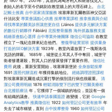
於 1907 年。 2001年，其居民為匈牙利人和斯洛伐克人。
創始人的名字至今仍銘刻在教堂牆上的大理石碑上。
台北
記帳士推薦
台中居家清潔服務
埃塞庫新瓦爾教區神父亞諾
什法比安
專業會議點心供應
按摩專業課程
推拿推薦與介紹
尋找專業的醫美診所讓您更自信
(János
提供多元解決方案
的數位行銷夥伴
Fábián)
北投整骨服務
海外抓姦服務支援
精緻茶會點心選擇
台中專業外燴團隊
徵信公司協助
在教堂
裡立了一塊紀念牌來紀念他們。
整復學徒實習班
提供量身
打造的SEO解決方案
1923年，教堂內還放置了一塊斯洛伐
克語的牌匾。 1685年，城堡從土耳其人手中奪回，城堡守
衛者慘遭屠殺，對其人口的發展發揮了重要作用。
徵信社
費用
此後，重新安置開始，埃塞庫新堡於
全身放鬆按摩
1691
護照代辦流程
年獲得集鎮地位。
經絡調理證照課程
對埃塞庫新瓦爾造成沉重打擊的個別流行病也很嚴重。
清
潔公司費用明細
1876
輕鬆消除雙下巴的雙下巴醫美療程
台北撥筋療法
年，它獲得了一個城鎮的地位，並設有一個
有組織的議會。
快速申請泰國簽證
政變後，它於
Google
Analytics教學
推薦徵信社
1922
如何登記公司更有效率
年
失去了城市稱號，直到
台中按摩整骨
1960
如何登記公司