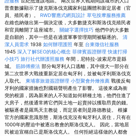
證服務
世紀抵達該地區。 兩次世界大戰期間該城市的人口
普查數據顯示了捷克斯洛伐克國家利益團體和新定居者（官
員、殖民者）。
RWD響應式網頁設計
草屯按摩服務推薦
在維也納做出第一個決定後，大多數捷克和斯洛伐克殖民者
和官員離開了這座城市。
關鍵字選擇技巧
他們中的大多數
是自願的，其中一些是在過渡軍事管理期間被驅逐的。
清
潔人員需求
1938
如何辦理護照
年至
台東徵信社服務
1945
深入了解SEO的核心概念
菲律賓簽證辦理
快速打掃
小技巧
旅行社代辦護照服務
年間，尼特拉-波索尼市是縣
城。
筋師傅療法
部分匈牙利人口逃離，其中很大一部分在
第二次世界大戰後重新定居在匈牙利，並被匈牙利斯洛伐克
人取代。
柬埔寨旅遊簽證辦理
小型聚會外燴推薦
戰後反匈
牙利的國家措施也對國籍聲明產生了影響。 這後來成為衝
突的根源，因為新來的人不知道如何耕種土地，他們住進了
大房子，然後通常將它們與土地一起賣掉以獲取昂貴的錢。
被驅逐者是羅馬天主教徒，而定居者則是路德教徒。 根據
官方的國家意識形態，斯洛伐克沒有匈牙利人居住，只有在
1000年的壓迫中被逐出教會的斯洛伐克人。 因此，當地居
民被迫宣稱自己是斯洛伐克人。 任何拒絕這樣做的人都會