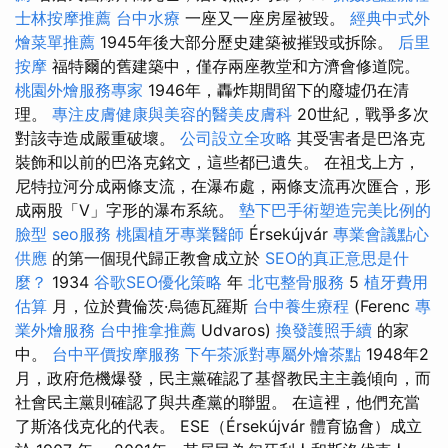
士林按摩推薦
台中水療
一座又一座房屋被毀。
經典中式外
燴菜單推薦
1945年後大部分歷史建築被摧毀或拆除。
后里
按摩
福特爾的舊建築中，僅存兩座教堂和方濟會修道院。
桃園外燴服務專家
1946年，轟炸期間留下的廢墟仍在清
理。
專注皮膚健康與美容的醫美皮膚科
20世紀，戰爭多次
對該寺造成嚴重破壞。
公司設立全攻略
其受害者是巴洛克
裝飾和以前的巴洛克銘文，這些都已遺失。 在祖戈上方，
尼特拉河分成兩條支流，在瀑布處，兩條支流再次匯合，形
成兩股「V」字形的瀑布系統。
墊下巴手術塑造完美比例的
臉型
seo服務
桃園植牙專業醫師
Érsekújvár
專業會議點心
供應
的第一個現代歸正教會成立於
SEO的真正意思是什
麼？
1934
谷歌SEO優化策略
年
北屯整骨服務
5
植牙費用
估算
月，位於費倫茨·烏德瓦羅斯
台中養生療程
(Ferenc
專
業外燴服務
台中推拿推薦
Udvaros)
換發護照手續
的家
中。
台中平價按摩服務
下午茶派對專屬外燴茶點
1948年2
月，政府危機爆發，民主黨確認了基督教民主主義傾向，而
社會民主黨則確認了與共產黨的聯盟。 在這裡，他們充當
了斯洛伐克化的代表。 ESE（Érsekújvár 體育協會）成立