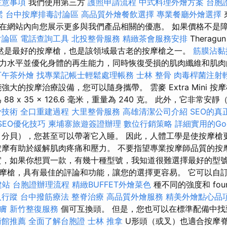
注意事項
我們使用第三方
護照申請流程
中式料理外燴方案
台胞
鬆
台中按摩排毒討論區
高品質外燴餐飲選擇
專業餐廳外燴選擇
在網站內向您展示更多與我們產品相關的優惠。 如果價格不是
討論區
電話查詢工具
北投整骨服務
精緻茶會服務安排
Theragu
然是最好的按摩槍，也是該領域最古老的按摩槍之一。
筋膜沾黏
力水平並優化身體的再生能力，同時恢復受損的肌肉纖維和肌
下午茶外燴
找專業記帳士輕鬆處理帳務
士林 整骨
肉毒桿菌注射
大的按摩治療設備，您可以隨身攜帶。 雲麥 Extra Mini 
8 x 35 x 126.6 毫米，重量為 240 克。 此外，它非常安靜
骨技術
全口重建過程
大里整骨服務
高雄清潔公司介紹
SEO的
e SEO優化技巧
柬埔寨旅遊簽證辦理
數位行銷策略
詳細實用的Goo
分貝），您甚至可以帶著它入睡。 因此，人體工學是使按摩槍
按摩有助於緩解肌肉疼痛和壓力。 不要指望專業按摩師品質的按
實，如果你想買一款，有幾十種型號，我知道很難選擇最好的型號
摩槍，具有最佳的評論和功能，讓您的選擇更容易。 它可以自訂
建站
台胞證辦理流程
精緻BUFFET外燴菜色
種不同的強度和 fou
人行蹤
台中撥筋療法
整脊治療
高品質外燴服務
精美外燴點心品
膚
新竹整復服務
個可互換頭。 但是，您也可以在標準配備中找
術館推薦
全面了解台胞證
士林 推拿
U形頭（或叉）也適合按摩