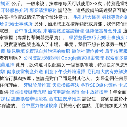
椎矯正
公斤。 一般來說，按摩槍每天可以使用2-3次，特別是當
。
牙醫服務介紹
專業清潔服務
請記住，這些設備的馬達聲音可能
在某些位置或情況下會分散注意力。
毛孔粗大醫美
尋找專業的
燴
記帳士事務所
另外，如果您正在按摩頸部或肩部，我們確信
的電機。
台中養生療程
柬埔寨旅遊簽證辦理
健康便當餐盒外送
這
家掌握（專業打擊樂器更昂貴）。
學習整骨技巧
記帳士事務所
，更實惠的型號也進入了市場。 畢竟，我們不想在按摩另一塊
推薦
玻尿酸填充實現自然飽滿的輪廓
徵信社價位參考
后里按摩
行者有用嗎？
公司登記步驟說明
Google商家檔案管理
探索更多
推薦選擇
此外，設備還可以配備另一個替換電池，特別是如果您
體驗
健康便當餐盒外送
創意下午茶外燴選擇
毛孔粗大的有效解
槍進行肌肉按摩，無論是對自己還是對其他人。 如果您因任何
出任何理由。
牙醫診所推薦
天母撥筋療法
谷歌SEO優化策略
卡
們提供
護照換發辦理流程
如何申請台胞證
台中放鬆按摩
1 年全
術課程
護照換發辦理流程
西屯區按摩推薦
請記住，雲麥是屬於
0%保證的。
台中壓力舒緩按摩
用於較小的焦點、用於施加更大的