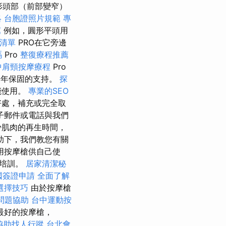
形頭部（前部變窄）
略
台胞證照片規範
專
薦
例如，圓形平頭用
清單
PRO在它旁邊
嗎
Pro
整復療程推薦
中肩頸按摩療程
Pro
年保固的支持。
探
能使用。
專業的SEO
好處，補充或完全取
子郵件或電話與我們
少肌肉的再生時間，
助下，我們教您有關
用按摩槍供自己使
有培訓。
居家清潔秘
國簽證申請
全面了解
選擇技巧
由於按摩槍
問題協助
台中運動按
最好的按摩槍，
協助找人行蹤
台北會