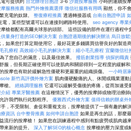
充電可提供約
台北辦理台胞證
3-6
沙鹿按摩服務
小時的連續按
按摩服務推薦
熱門外燴推薦選擇
徵信社服務有用嗎
顯然，你不會
頻繁充電的奴隸。
整復療程推薦
透過轉接器或
台南台胞證申請
充電，某些型號還可以在連接到網路時使用。
seo agency
專業外
摩槍都配有高爾夫球形的頭部。 這些設備的部件在運行過程中
提供量身打造的SEO解決方案
台胞證過期後的解決辦法
烏日放
，如果您打算定期使用它，最好花更多錢購買信譽良好的製造
毛孔療程
高效縮小毛孔的解決方案：縮小毛孔療程
宜蘭徵信社
為了您自己的滿意，以及最佳效果。
撥筋創業指導
偵探的職責
舒服，但長期正確使用可以使肌肉和關節得到一定程度的緩解和
的按摩也有助於緩解急性僵硬和更嚴重的組織損傷。
一小時居
sole
新竹高評價外燴方案
肌肉僵硬酸痛的人、休閒或職業運動
按摩槍。
經絡調理服務
它還可以緩解受傷後的疼痛，從而加速受
程介紹
專業牙醫推薦
在這種情況下，優秀的按摩師或物理治療師
是允許我們執行此類程序。
優雅西式外燴方案
值得信賴的辦桌外
手，不受限制、倉促和重複支出，按摩槍提供了一個有趣的解
治療資訊
台中整骨推薦
如何申請台胞證
如果是再生的話，那麼最
益流行的按摩槍！ 如果您在訓練過程中感到有點疲勞或肌肉越來
您帶來新的提升。
深入了解SEO的核心概念
按摩槍的壓力深度或