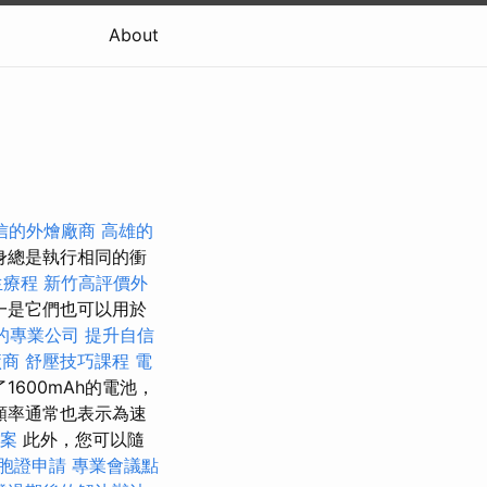
About
信的外燴廠商
高雄的
身總是執行相同的衝
生療程
新竹高評價外
一是它們也可以用於
的專業公司
提升自信
廠商
舒壓技巧課程
電
600mAh的電池，
頻率通常也表示為速
方案
此外，您可以隨
胞證申請
專業會議點