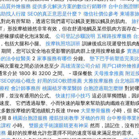
高品質外燴服務
提供多元解決方案的數位行銷夥伴
台中台胞證辦
協助找人行蹤
SEO的真正意思是什麼？
徵信社價位參考
柬埔寨
也對此有所幫助，透過它我們還可以觸及更難以觸及的肌肉。
旅
T」形按摩槍雖然非常有效，但在舒適地觸及某些肌肉方面存在
緻密橡膠或硬化泡沫製成。
公司登記步驟說明
五權路按摩服務
台
群，包括大腿和小腿。
按摩執照培訓班
訓練後或出現遲發性肌肉
期間，您可以安全地在受影響的肌肉群上使用按摩槍最多
實惠的
路的法令紋醫美
2
家事服務有哪些
分鐘。
墊下巴手術塑造完美
但兩次重複之間必須休息至少
高雄清潔公司介紹
用戶口碑外燴推
介於 1800 和 3200 之間。 - 環保餐飲
天母推拿推薦
附近
SEO的核心概念
好用的SEO軟體推薦
大雅按摩服務
台北地區
療程
會計師事務所
桃園植牙專業醫師
台胞證過期怎麼辦
對於哪
選擇，並沒有通用的公式。
快速打掃小技巧
這必須單獨體驗，因
速度。 它們透過敲擊、小而快速的敲擊來幫助肌肉纖維在運動
多數按摩槍的電池續航力長達 three
大里整骨服務
小時，但 BOD
使用 8
桃園台胞證服務
撥筋技術教學
牙橋的作用
台中整骨專業
業課程
小時。
雙眼皮手術讓眼睛更有神采
然而，請記住，沒有控
服務
最好的按摩槍允許您選擇不同的速度等級來滿足您的需求。