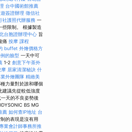
理
台中國術館推薦
旅遊簽證辦理
徵信社
行社護照代辦服務
一
一些限制。 根據製造
北台胞證辦理中心
旨
酸痛
按摩 課程
 buffet 外燴價格方
比例的臉型
一天中可
薦
1-2
創意下午茶外
按摩
居家清潔秘訣
什
專業外燴團隊
精緻美
種力量對於誰和哪個
此建議先從較低強度
或一天的不良姿勢後
YSONIC BS MG
推薦
如何查IP地址
台
制的表現是沒有用
專業會計師事務所推