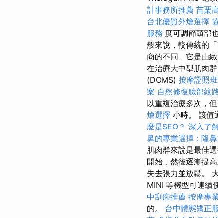
計事務所推薦
苗栗
台北優質外燴選擇
服務
度可調節頭部
般來說，較傳統的「
商的不同，它是由
在治療大中型肌肉
(DOMS)
按摩證照班
案
自然修復臉部紋
以重複治療多次，
燴選擇
小時。 該值通常
麼是SEO？
深入了解
鼻的專業選擇：隆鼻
肌肉群來說是最佳
開始，然後逐漸提高
失去張力並放鬆。 大
MINI 等機型可連續
中刮痧推薦
按摩專
的。
台中體態矯正