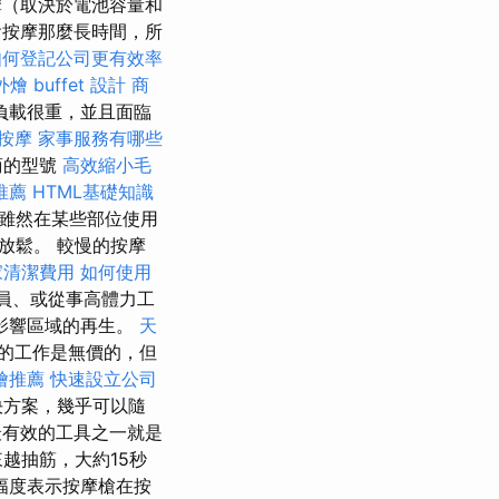
摩（取決於電池容量和
按摩那麼長時間，所
如何登記公司更有效率
燴 buffet 設計
商
負載很重，並且面臨
鬆按摩
家事服務有哪些
商的型號
高效縮小毛
推薦
HTML基礎知識
雖然在某些部位使用
放鬆。 較慢的按摩
家清潔費用
如何使用
員、或從事高體力工
影響區域的再生。
天
的工作是無價的，但
燴推薦
快速設立公司
決方案，幾乎可以隨
有效的工具之一就是
越抽筋，大約15秒
幅度表示按摩槍在按