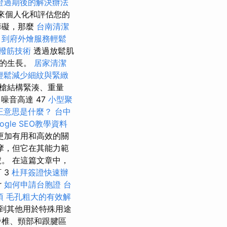
證過期後的解決辦法
來個人化和評估您的
障礙，那麼
台南清潔
n
到府外燴服務輕鬆
撥筋技術
透過放鬆肌
肉的生長。
居家清潔
輕鬆減少細紋與緊緻
按摩槍結構緊湊、重量
（噪音高達 47
小型聚
真正意思是什麼？
台中
gle SEO教學資料
更加有用和高效的關
摩，但它在其能力範
。 在這篇文章中，
 3
杜拜簽證快速辦
r
如何申請台胞證
台
項
毛孔粗大的有效解
到其他用於特殊用途
脊椎、頸部和跟腱區