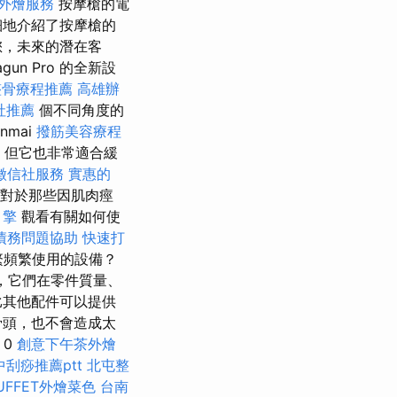
外燴服務
按摩槍的電
細地介紹了按摩槍的
您，未來的潛在客
un Pro 的全新設
整骨療程推薦
高雄辦
社推薦
個不同角度的
nmai
撥筋美容療程
，但它也非常適合緩
徵信社服務
實惠的
對於那些因肌肉痙
引擎
觀看有關如何使
債務問題協助
快速打
繁頻繁使用的設備？
，它們在零件質量、
比其他配件可以提供
骨頭，也不會造成太
 0
創意下午茶外燴
中刮痧推薦ptt
北屯整
UFFET外燴菜色
台南