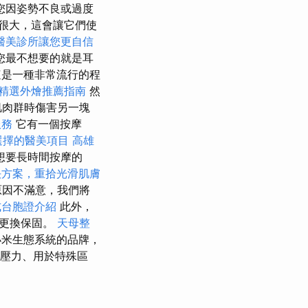
您因姿勢不良或過度
很大，這會讓它們使
醫美診所讓您更自信
您最不想要的就是耳
是一種非常流行的程
精選外燴推薦指南
然
肌肉群時傷害另一塊
服務
它有一個按摩
選擇的醫美項目
高雄
想要長時間按摩的
決方案，重拾光滑肌膚
原因不滿意，我們將
式台胞證介紹
此外，
面更換保固。
天母整
小米生態系統的品牌，
壓力、用於特殊區