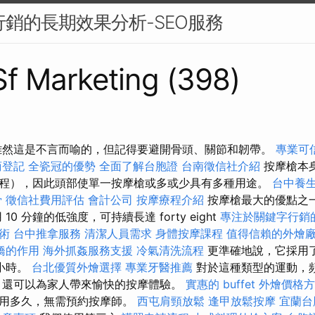
容行銷的長期效果分析-SEO服務
 Sf Marketing (398)
雖然這是不言而喻的，但記得要避開骨頭、關節和韌帶。
專業可
商登記
全瓷冠的優勢
全面了解台胞證
台南徵信社介紹
按摩槍本
程），因此頭部使單一按摩槍或多或少具有多種用途。
台中養
骨
徵信社費用評估
會計公司
按摩療程介紹
按摩槍最大的優點之
0 分鐘的低強度，可持續長達 forty eight
專注於關鍵字行銷
術
台中推拿服務
清潔人員需求
身體按摩課程
值得信賴的外燴
橋的作用
海外抓姦服務支援
冷氣清洗流程
更準確地說，它採用了1
小時。
台北優質外燴選擇
專業牙醫推薦
對於這種類型的運動，
，還可以為家人帶來愉快的按摩體驗。
實惠的 buffet 外燴價格
就用多久，無需預約按摩師。
西屯肩頸放鬆
逢甲放鬆按摩
宜蘭台