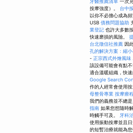
牙醫推薦清單
一次
按摩強度）。
台中
以你不必擔心成為
USB
債務問題協助
業登記
也許大多數按
快速磨損的風險。
台北徵信社推薦
因此
孔的解決方案：縮小
-
正宗西式外燴風味
該設備可能會有點不
適合溫暖組織，快速
Google Search Con
作的人經常會使用
母整骨專業
按摩療
我們的義務並不總
指南
如果您想隨時解
時觸手可及。
牙科
使用振動按摩並且日
的短暫治療就能為