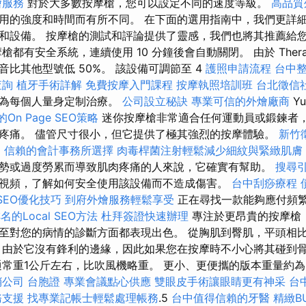
燴服務
對於大多數按摩槍，您可以設定不同的速度等級。
高品質
用的強度和時間而有所不同。 在下面的選用指南中，我們更詳
和設備。 按摩槍的測試和評論提供了靈感，我們也將其推薦給
都有安全系統，連續使用 10 分鐘後會自動關閉。 由於 Therag
比其他型號低 50%。 該設備可調節至 4
護照申請流程
台中
查詢
植牙手術詳解
免費按摩入門課程
按摩執照培訓班
台北徵信
以為每個人量身定制治療。
公司設立秘訣
專業可信的外燴廠商
Yu
n Page SEO策略
迷你按摩槍非常適合任何運動員或鍛鍊者
疼痛。 儘管尺寸很小，但它提供了極其強烈的按摩體驗。
新竹
案
信賴的會計事務所選擇
肉毒桿菌注射輕鬆減少細紋與緊緻肌膚
勢或過度勞累而導致肌肉疼痛的人來說，它確實有幫助。
搜尋
視頻，了解如何安全使用該設備而不造成傷害。
台中刮痧療程
e SEO優化技巧
到府外燴服務輕鬆享受
正在尋找一款能夠應付頻
名的Local SEO方法
杜拜簽證快速辦理
專注於更昂貴的按摩槍
至對您的病情的診斷方面都表現出色。 從胸肌到臀肌，平頭相
 由於它沒有鋒利的邊緣，因此如果您在按摩時不小心將其碰到
通常重1公斤左右，比吹風機略重。 更小、更便攜的版本重量約為
銷公司
台胞證
專業會議點心供應
雙眼皮手術讓眼睛更有神采
台
務支援
找專業記帳士輕鬆處理帳務
.5
台中值得信賴的牙醫
精緻B