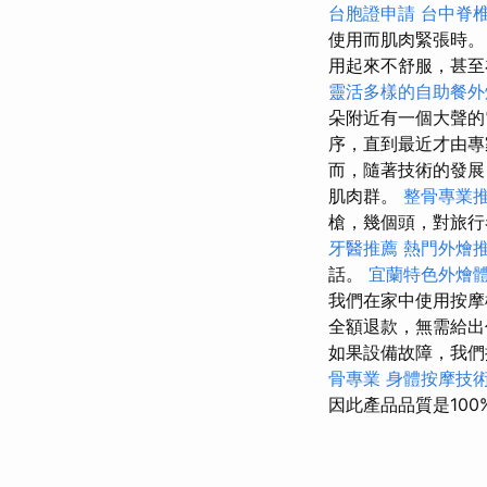
台胞證申請
台中脊
使用而肌肉緊張時
用起來不舒服，甚至
靈活多樣的自助餐外
朵附近有一個大聲
序，直到最近才由專
而，隨著技術的發展
肌肉群。
整骨專業
槍，幾個頭，對旅
牙醫推薦
熱門外燴
話。
宜蘭特色外燴
我們在家中使用按摩
全額退款，無需給
如果設備故障，我
骨專業
身體按摩技
因此產品品質是10​​