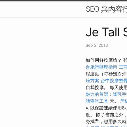
SEO 與內
Je Tall
Sep 2, 2013
如何用好按摩槍？ 
台胞證辦理指南
工
程運動（每秒幾次沖
燴方案
台中按摩整
自我按摩。 每天使用 1
魅力的首選：隆乳手
話查詢工具
天。
牙
可以保證連續使用8
度。 除了省錢之外
身攜帶，想用多久