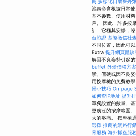
薦
多樣化自助餐外
池壽命會根據日常使
基本參數、使用材料
戶。 因此，許多按摩槍
計，它極其安靜，噪音
台胞證
基隆徵信社
不同位置，因此可
Extra
提升網頁體驗的O
解因不良姿勢引起的
buffet 外燴價格方
攣、僵硬或因不良姿
用按摩槍的免費教學
掃小技巧
On-pag
如何查IP地址
提升排
單獨設置的數量、甚
更廣泛的按摩範圍。
大的疼痛。 按摩槍
選擇
推薦的網路行
骨服務
海外抓姦服