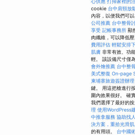
心供應
打掃家裡的
cookie
台中肩頸放
內容，以便我們可以
公司推薦
台中整骨
享受
記帳事務所
顯
肉纖維，可以降低壓
費用評估
輕鬆安排
肌膚
非常有效、功能強
輕。 該設備尺寸僅為 8
會外燴推薦
台中整
美式整復
On-pag
柬埔寨旅遊簽證辦理
鍵。 用這把槍進行
圍內效果很好。 確
我們選擇了最好的按
理
使用WordPress
中推拿服務
協助找
決方案，重拾光滑肌
的有用頭。
台中國