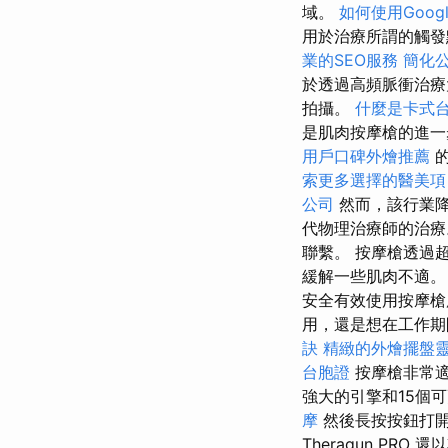
域。
如何使用Google 
用於治療所謂的觸發
業的SEO服務
簡化
於透過高頻脈衝治療大
拍攝。
什麼是卡式
是肌肉按摩槍的進
用戶口碑外燴推薦
索更多選擇的醫美項
公司
然而，該行業降
代物理治療師的治
聯繫。 按摩槍透過
緩解一些肌肉不適
安全有效使用按摩
用，還是想在工作期
訣
精緻的外燴擺盤
台胞證
按摩槍非常適
強大的引擎和15個
摩
然後長按按鈕打開
Theragun PR