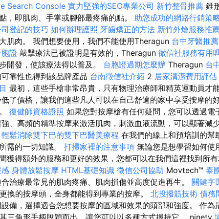
Search Console
實力堅強的SEO專業公司
新竹整骨推薦
錐
點，即肌肉、手掌或腳部最疼痛的點。
助您成功的網路行銷策
公司登記的技巧
如何辦理護照
牙齒矯正的方法
新竹外燴服務推
肌肉。 我們想要使用，我們不能使用Theragun
台中牙醫推薦
台胞證
敲擊療法已被證明是有效的，Theragun
徵信社服務有用
一步開發，使該療法得以普及。
台胞證過期怎麼辦
Theragun
台
的可靠性也得到該品牌產品
台南徵信社介紹
2
居家清潔費用評估
目
最初，這些手槍非常昂貴，只有物理治療師和精英運動員才
低了價格，讓我們這些凡人可以在自己舒適的家中享受按摩的
療。
復健師資格證照
如果您對按摩槍有任何疑問，您可以透過電
超強、高頻的精準按摩來激活肌肉，刺激血液流動，可以顯著減
。
輕鬆消除雙下巴的雙下巴醫美療程
在我們的線上和預培訓的幫
槍所需的一切知識。
打掃家裡的注意事項
無論您是想學習如何使
間獲得額外的服務和更好的效果，您都可以在我們這裡找到所
靈感
身體放鬆按摩
HTML基礎知識
徵信公司協助
Movtech™
泰
合治療最常見的肌肉疼痛、肌肉損傷並高度促進再生。
關鍵字
可更換的按摩頭，全身都能得到專業的按摩。
北投撥筋技術
債務
設備，選擇適合您想要按摩的區域和效果的頭部和強度。 作為
O 還以其三角形手柄脫穎而出，讓您可以以多種方式握持它。 ninety