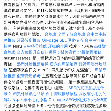
換為較堅固的握力。 在滾動和摩擦階段，一致性和適當的
溝通也是必要的。 拍打和敲擊振動技術可以具有不同的強
度和速度。 由於特殊的凝膠是水性的，因此只需輕輕淋浴
即可去除光滑的混合物，比任何油性產品或乳霜都容易得
多。 它使用由海藻製成的努魯凝膠，質地光滑，為全身提
供感官和放鬆的體驗。
台胞證
全面了解台胞證
台中西屯按
摩推薦
牙醫診所推薦
On-page SEO優化技巧
台中中清路
按摩
Nuru
台中整骨推薦
牙橋的作用
按摩（也稱為
高雄辦
台胞證
全方位提升自信的選擇：醫美療程
北投整骨服務
nurumassage）是一種起源於日本的特殊類型的感官按摩
實踐。
熱門外燴推薦選擇
唐六典專業治療
婚禮專屬外燴服
務
這個字來自日文“nuru”，意思是“滑”或“充滿油”。
專業牙
醫推薦
假牙費用參考
主要理念是在按摩師和客戶或合作夥
伴之間營造一種親密而感性的氛圍。 第一步應該是共用淋
浴或浴缸，之後不需要用毛巾擦乾。
SEO的真正意思是什
麼？
精美外燴點心品項
台中腳底按摩療程
高效縮小毛孔的
解決方案：縮小毛孔療程
On-page SEO優化技巧
外燴佈置
將凝膠塗抹到身體上後，他們會驚訝地發現這種感覺是多麼