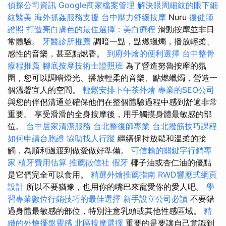
偵探公司資訊
Google商家檔案管理
解決眼周細紋的眼下細
紋醫美
海外抓姦服務支援
台中壓力舒緩按摩
Nuru
復健師
證照
打造亮白膚色的最佳選擇：美白療程
滑動按摩並非日
常體驗。
牙醫診所推薦
調暗一點，點燃蠟燭，播放輕柔、
感性的音樂，甚至點燃香。
到府外燴的便利選擇
台中整骨
療程推薦
腳底按摩技術士證照班
為了營造努魯按摩的氛
圍，您可以調暗燈光、播放輕柔的音樂、點燃蠟燭，營造一
個溫馨宜人的空間。
輕鬆安排下午茶外燴
專業的SEO公司
與您的伴侶溝通並確保他們在整個體驗過程中感到舒適非常
重要。 享受滑滑的全身按摩後，用手觸摸身體最敏感的部
位。
台中居家清潔服務
台北整復師專業
台北撥筋技巧課程
如何申請台胞證
協助找人行蹤
繼續保持放鬆和溫柔的接
觸，為順利過渡到做愛做好準備。
可信賴的關鍵字行銷專
家
植牙費用估算
推薦徵信社
假牙
椰子油或杏仁油的優點
是它們完全可以食用。
精選外燴推薦指南
RWD響應式網頁
設計
所以不要猶豫，也用你的嘴巴來寵愛你的愛人吧。
學
習專業數位行銷技巧的最佳選擇
新手設立公司必讀
不要錯
過身體最敏感的部位，特別注意乳頭或其他性感區域。
精
緻的外燴擺盤靈感
北區按摩選擇
重要的是要讓自己意識到