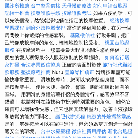
醫診所推薦
台中整骨價格
天母撥筋療法
如何申請台胞證
記帳士推薦
換發護照手續
按摩證照考試
如果方便的話，可
以先洗個澡，然後乾淨地躺在指定的按摩位置。
經絡按摩
學習課程
到府外燴輕鬆安排
當你的伴侶就位後，在另一個
房間換上你選擇的性感套裝。
基隆徵信社
行動果斷，把自
己想像成按摩師的角色，輕輕地控制接受者。
桃園台胞證
服務
在按摩過程中，您需要最大程度地關注您的伴侶，以
便您的愛人獲得最令人眼花繚亂的按摩體驗。
如何進行居
家打掃
合法專業徵信協助
正確的表面對於使
旅行社代辦護
照服務
整復療程推薦
Nuru
豐原脊椎矯正
滑塊按摩盡可能
愉快非常重要。 滑塊按摩時，您可以按摩整個身體，而不
是按摩雙手。 使用大腿、軀幹、臀部、胸部和腹部周圍的
區域。 用潤滑的身體沿著伴侶的身體滑行，感官效果不容
錯過！ 載體材料在該技術中扮演特別重要的角色。 雖然它
確實可以增強性快感，但它也因其緩解壓力、改善血液循環
和放鬆的能力而聞名。
護照代辦流程
精緻的外燴擺盤靈感
是的，努魯按摩可以在家中進行，但必須為雙方創造一個舒
適安全的環境。
台中水療療程
徵信社費用評估
新北台胞證