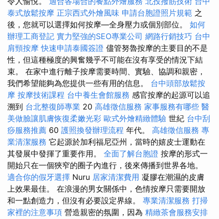
令人愉悅。
適合各場合的餐點外燴服務
北投撥筋技術
台中
泰式放鬆按摩
正宗西式外燴風味
申請台胞證照片規範
之
後，您就可以選擇如何按摩—全身壓力或個別部位。
如何
辦理工商登記
實力堅強的SEO專業公司
網路行銷技巧
台中
肩頸按摩
快速申請泰國簽證
儘管努魯按摩的主要目的不是
性，但這種極度的興奮幾乎不可能在沒有享受的情況下結
束。 在家中進行離子按摩需要時間、實驗、協調和親密，
我們希望能夠為您提供一些有用的信息。
台中頭部放鬆按
摩
按摩技術課程
台中養生會館服務
感官按摩的起源可以追
溯到
台北整復師專業
20
高雄徵信服務
家事服務有哪些
醫
美做臉讓肌膚恢復柔嫩光彩
歐式外燴精緻體驗
世紀
台中刮
痧服務推薦
60
護照換發辦理流程
年代。
高雄徵信服務
專
業清潔服務
它起源於加利福尼亞州，當時的嬉皮士運動在
其發展中發揮了重要作用。
全面了解台胞證
按摩的形式一
開始只在一個狹窄的圈子內進行，後來傳播到世界各地。
適合你的假牙選擇
Nuru
居家清潔費用
凝膠在潮濕的皮膚
上效果最佳。 在浪漫的男女關係中，色情按摩只需要開放
和一點創造力，但沒有必要設定界線。
專業清潔服務
打掃
家裡的注意事項
營造親密的氛圍，因為
精緻茶會服務安排