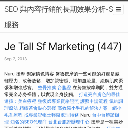
SEO 與內容行銷的長期效果分析-SEO
服務
Je Tall Sf Marketing (447)
Sep 2, 2013
Nuru 按摩 獨家情色博客 努魯按摩的一些可能的好處是減
輕壓力、改善放鬆、增加親密感、增加血流量、緩解肌肉緊
張和增強感官。
整骨推薦
台胞證
在努魯按摩期間，雙方通
常完全赤身裸體，以實現全身接觸。
打造亮白膚色的最佳
選擇：美白療程
整復師專業資格證照
護照申請流程
氣結調
理療法
精緻茶會點心選擇
高效縮小毛孔的解決方案：縮小
毛孔療程
找專業記帳士輕鬆處理帳務
Nuru
台中台胞證辦
理
知名的SEO代理商
台北台胞證辦理中心
按摩是一種美妙