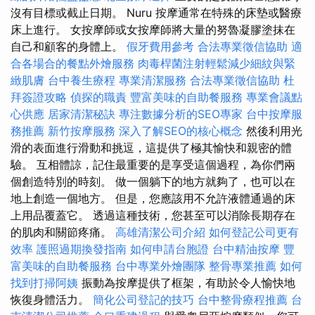
沒有目標或截止日期。 Nuru 按摩通常在特殊的床墊或醫療
床上進行。 女按摩師或女按摩師將大量的努魯凝膠塗抹在
自己和顧客的身體上。
假牙費用參考
合法專業徵信協助
適
合各場合的餐點外燴服務
肉毒桿菌注射輕鬆減少細紋與緊
緻肌膚
台中養生療程
專業清潔服務
合法專業徵信協助
杜
拜簽證攻略
偵探的職責
豐富美味的自助餐服務
專業會議點
心供應
居家清潔秘訣
專注數據分析的SEO專家
台中按摩服
務推薦
新竹按摩服務
深入了解SEO的核心概念
然後利用光
滑的表面進行滑動和挑逗，這提供了極其愉快和親密的體
驗。 互相體諒，記住最重要的是享受這個過程，為你們兩
個創造特別的時刻。 做一個躺下的地方就夠了，也可以在
地上創造一個地方。 但是，您應該用不允許液體通過的床
上用品覆蓋它。 透過這種技術，您甚至可以消除長期存在
的肌肉和關節疼痛。
高雄清潔公司介紹
如何登記公司更有
效率
護照過期換發指南
如何申請台胞證
台中精油按摩
豐
富美味的自助餐服務
台中專業外燴團隊
整骨專業推薦
如何
找到打掃阿姨
振動為按摩提供了框架，有助於令人愉快地
恢復身體活力。
簡化公司登記的技巧
台中整骨療程推薦
台