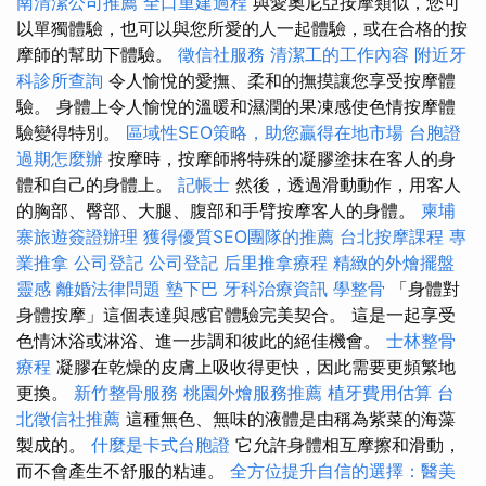
南清潔公司推薦
全口重建過程
與愛奧尼亞按摩類似，您可
以單獨體驗，也可以與您所愛的人一起體驗，或在合格的按
摩師的幫助下體驗。
徵信社服務
清潔工的工作內容
附近牙
科診所查詢
令人愉悅的愛撫、柔和的撫摸讓您享受按摩體
驗。 身體上令人愉悅的溫暖和濕潤的果凍感使色情按摩體
驗變得特別。
區域性SEO策略，助您贏得在地市場
台胞證
過期怎麼辦
按摩時，按摩師將特殊的凝膠塗抹在客人的身
體和自己的身體上。
記帳士
然後，透過滑動動作，用客人
的胸部、臀部、大腿、腹部和手臂按摩客人的身體。
柬埔
寨旅遊簽證辦理
獲得優質SEO團隊的推薦
台北按摩課程
專
業推拿
公司登記
公司登記
后里推拿療程
精緻的外燴擺盤
靈感
離婚法律問題
墊下巴
牙科治療資訊
學整骨
「身體對
身體按摩」這個表達與感官體驗完美契合。 這是一起享受
色情沐浴或淋浴、進一步調和彼此的絕佳機會。
士林整骨
療程
凝膠在乾燥的皮膚上吸收得更快，因此需要更頻繁地
更換。
新竹整骨服務
桃園外燴服務推薦
植牙費用估算
台
北徵信社推薦
這種無色、無味的液體是由稱為紫菜的海藻
製成的。
什麼是卡式台胞證
它允許身體相互摩擦和滑動，
而不會產生不舒服的粘連。
全方位提升自信的選擇：醫美