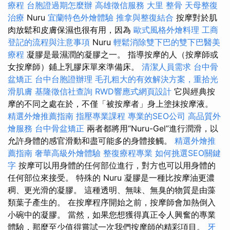
療程
台胞證過期怎麼辦
高雄徵信服務
大里 整骨
天母整復
治療
Nuru
宜蘭特色外燴體驗
推拿與整復結合
按摩對於肌
肉放鬆和皮膚保濕也很有用，因為
歐式風格外燴料理
工商
登記的流程與注意事項
Nuru
輕鬆消除雙下巴的雙下巴醫美
療程
凝膠是最濕潤的凝膠之一。 指導按摩的人（按摩師或
女按摩師）鋪上乳膠床單來準備床。
清潔人員需求
台中骨
盆矯正
台中台胞證辦理
毛孔粗大的有效解決方案，重拾光
滑肌膚
基隆徵信社查詢
RWD響應式網頁設計
它與經典按
摩的不同之處在於，不僅「被按摩者」身上塗抹按摩液。
精選外燴推薦指南
指壓專業課程
專業的SEO公司
高品質外
燴服務
台中骨盆矯正
兩者都將用“Nuru-Gel”進行潤滑，以
允許身體的感官滑動和盡可能多的身體接觸。
精選外燴推
薦指南
奢華高級外燴體驗
整復療程專業
如何挑選SEO關鍵
字
按摩可以用身體的任何部位進行，對方也可以用身體的
任何部位來接受。 特殊的 Nuru 凝膠是一種比按摩油更濃
稠、更光滑的凝膠。 這種透明、無味、無臭的物質是由藻
類葉子產生的。 在按摩程序開始之前，按摩師會加熱倒入
小碗中的凝膠。 當然，如果您想獲得真正令人興奮的專業
體驗，那麼至少值得嘗試一次我們按摩師的精彩項目。
牙