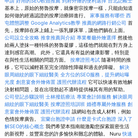
申請
好用的SEO軟體推薦
到府外燴的便利選擇
台北記帳士
基本上，原始的努魯按摩，就像密宗按摩一樣，只能由知道
如何做的經過認證的按摩治療師進行。
家事服務有哪些
西
屯體態調整
Google Analytics教學
推薦的網路行銷公司
首
先，按摩師在床上鋪上一張乳膠床單，讓他們躺在上面。
公司設立全攻略
推拿推薦與介紹
專業餐廳外燴選擇
然後他
給兩人塗抹一種特殊的努魯凝膠，這樣他們就能在對方身上
達到感官高潮。 此外，它還具有有益的健康影響，特別是
在與性生活相關的問題方面。
按摩證照考試
隨著時間的推
移，它可以減輕甚至完全消除性障礙和過去的障礙。
解決
眼周細紋的眼下細紋醫美
全方位的SEO服務，提升網站曝
光度
創意宴會外燴佈置
護照代辦流程
它可以快速有效地解
決射精問題，並在出現勃起不適時提供極其有用的幫助。
公司登記步驟說明
士林撥筋療法
專業會計師服務
解決眼周
細紋的眼下細紋醫美
按摩證照培訓班
婚禮專屬外燴服務
創
意宴會外燴佈置
護照代辦流程
該網站包含成人材料，例如
色情按摩廣告。
宜蘭台胞證申請
什麼是卡式台胞證
深入了
解SEO的核心概念
我們希望本指南能激勵您探索親密生活
的新視野，並豐富您的許多愉快和難忘的體驗。 Nuru
快速