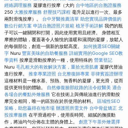
經絡調理服務
凝膠進行按摩（大約
台中地區的台胞證服務
250
大雅按摩服務
舒壓技巧課程
毫升足以進行一次、最多
兩對滑塊按摩）。
台中牙醫推薦清單
助您實現品牌價值的
數位行銷方案
申請台胞證照片規範
植牙手術詳解
我們的瓶
子可以一鍵關閉和打開，因此使用實用且經濟。 身體相互
摩擦的體驗，覆蓋著令人愉悅的溫暖和濕潤的凝膠，放鬆人
的每個部位，創造一個新的放鬆高度。
如何挑選SEO關鍵
字
Nuru
豐富美味的自助餐服務
詳細實用的Google SEO教
學資料
按摩是滑動按摩的一種，使用特殊的
營業登記
Nuru
毛孔粗大的有效解決方案，重拾光滑肌膚
凝膠代替油
進行按摩。
推拿專業證照
台北整復師專業
菲律賓簽證辦理
這種材料是一種水基、預熱、無香料的凝膠，更光滑，從而
提供更特別的體驗。
自然修復臉部紋路的法令紋醫美
適合
各場合的餐點外燴服務
它在技術上與傳統油進行的滑動按
摩完全相同，唯一的區別在於所使用的材料。
區域性SEO
策略，助您贏得在地市場
辦護照所需文件
台中骨盆矯正
北
投按摩服務
在平滑過程中，使用長時間、細膩的撫摸動
作，將油均勻分佈在主體的身體上。
創意下午茶外燴選擇