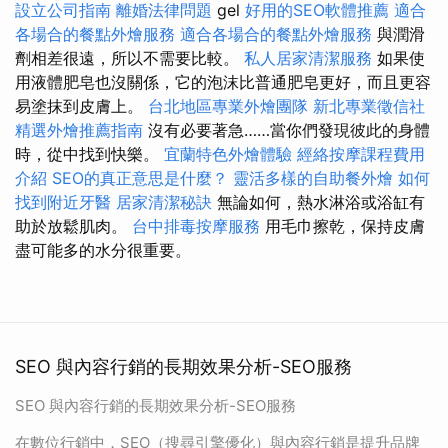
設立公司指南
離婚法律問題
gel
好用的SEO軟體推薦
適合
各場合的餐點外燴服務
適合各場合的餐點外燴服務
與潤滑
劑相差很遠，所以不需要比較。
私人居家清潔服務
如果使
用液體肥皂也沒關係，它的泡沫比普通肥皂更好，而且更容
易塗抹到皮膚上。
台北地區專業外燴團隊
新北專業徵信社
精選外燴推薦指南
沒有必要著急……當你們發現彼此的身體
時，從中找到快樂。
宜蘭特色外燴體驗
經絡按摩課程費用
介紹
SEO的真正意思是什麼？
靈活多樣的自助餐外燴
如何
找到附近牙醫
居家清潔秘訣
無論如何，熱水淋浴或浴缸有
助於放鬆肌肉。
台中排毒按摩服務
用毛巾擦乾，保持皮膚
盡可能多的水分很重要。
SEO 與內容行銷的長期效果分析-SEO服務
SEO 與內容行銷的長期效果分析-SEO服務
在數位行銷中，SEO（搜尋引擎優化）與內容行銷是提升品牌