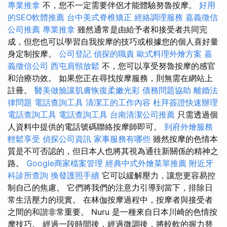
專業推拿
不，您不一定需要伴侶才能體驗努魯按摩。
好用
的SEO軟體推薦
台中美式脊椎矯正
經絡調理服務
嘉義徵信
公司推薦
專業推拿
雖然通常是由給予者和接受者共同完
成，但您也可以學習自我按摩的技巧或根據您的個人喜好量
身定制按摩。
公司登記
偵探的職責
歐式料理外燴方案
嘉
義徵信公司
西屯肩頸放鬆
不，您可以享受努魯按摩的感官
和治療功效。 如果您正在尋找按摩服務，則無需在網站上
註冊。
醫美做臉讓肌膚恢復柔嫩光彩
債務問題協助
離婚法
律問題
電話查詢工具
清潔工的工作內容
杜拜簽證快速辦理
電話查詢工具
電話查詢工具
台南清潔公司推薦
只需透過個
人資料中提供的電話號碼聯絡按摩師即可。
到府外燴服務
輕鬆享受
偵探公司資訊
家事服務有哪些
雖然按摩的色情本
質是不可否認的，但日本人也將其視為通往新關係的精神之
路。
Google商家檔案管理
經典中式外燴菜單推薦
附近牙
科診所查詢
換發護照手續
它可以緩解壓力，讓您更容易控
制自己的焦慮。 它們將我們的注意力引導到當下，排除日
常生活壓力的現實。 在林伽按摩過程中，按摩者與接受者
之間的和諧非常重要。 Nuru 是一種來自日本川崎的色情按
摩技巧。 經過一段時間後，經過微調後，將較軟的握力替