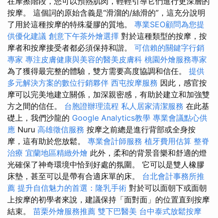
在摩擦階段，您可以預熱肌肉，輕輕引導它們進行更深層的
按摩。 這個詞的原始含義是“滑溜的/絲滑的”，這充分說明
了用於這種按摩的特殊凝膠的質地。
專業SEO顧問為您提
供優化建議
創意下午茶外燴選擇
對於這種類型的按摩，按
摩者和按摩接受者都必須保持和諧。
可信賴的關鍵字行銷
專家
專注皮膚健康與美容的醫美皮膚科
桃園外燴服務專家
為了獲得最完整的體驗，雙方需要高度協調和信任。
提供
多元解決方案的數位行銷夥伴
西屯按摩服務
因此，感官按
摩可以完美地建立關係，加深親密感，有助於建立和加強雙
方之間的信任。
台胞證辦理流程
私人居家清潔服務
在此基
礎上，我們沙龍的
Google Analytics教學
專業會議點心供
應
Nuru
高雄徵信服務
按摩之前總是進行背部或全身按
摩，這有助於您放鬆。
專業會計師服務
植牙費用估算
整脊
治療
宜蘭地區精緻外燴
此外，柔和的背景音樂和舒適的燈
光確保了神奇環境中恰到好處的氛圍。 它可以是雙人橡膠
床墊，甚至可以是帶有合適床單的床。
台北會計事務所推
薦
提升自信魅力的首選：隆乳手術
對於可以面朝下或面朝
上按摩的初學者來說，建議保持「面對面」的位置直到按摩
結束。
苗栗外燴服務推薦
雙下巴醫美
台中泰式放鬆按摩