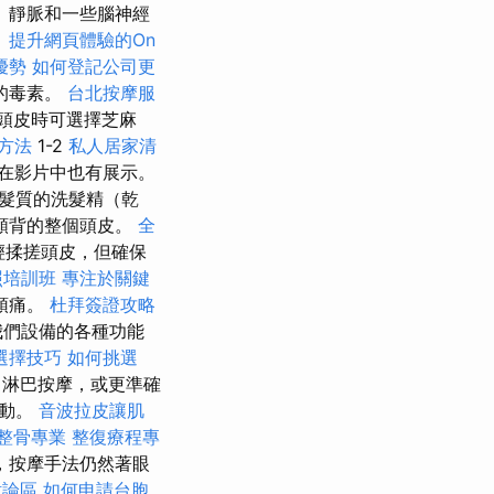
、靜脈和一些腦神經
。
提升網頁體驗的On
優勢
如何登記公司更
的毒素。
台北按摩服
頭皮時可選擇芝麻
方法
1-2
私人居家清
在影片中也有展示。
髮質的洗髮精（乾
頸背的整個頭皮。
全
輕揉搓頭皮，但確保
照培訓班
專注於關鍵
頭痛。
杜拜簽證攻略
我們設備的各種功能
選擇技巧
如何挑選
淋巴按摩，或更準確
流動。
音波拉皮讓肌
整骨專業
整復療程專
，按摩手法仍然著眼
討論區
如何申請台胞