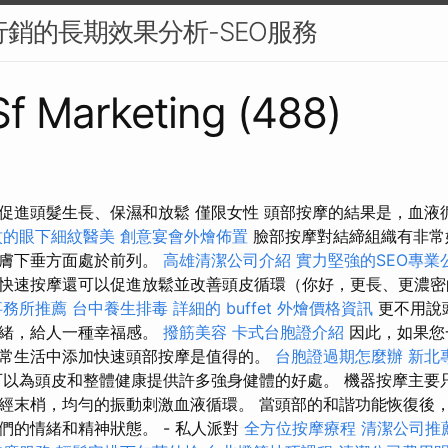
容行銷的長期效果分析-SEO服務
 Sf Marketing (488)
促進頭髮生長、保濕和放鬆 僅限女性 頭部按摩的結果是，血液
紋的眼下細紋醫美
創意宴會外燴佈置
臉部按摩對結締組織有非常
皮膚下垂方面處於前列。
高雄清潔公司介紹
實力堅強的SEO專業
快速按摩還可以促進放鬆並改善頭皮循環（你好，更長、更濃
事務所推薦
台中養生排毒
詳細的 buffet 外燴價格資訊
更不用說
情緒，給人一種幸福感。
撥筋美容
卡式台胞證介紹
因此，如果您
常生活中添加快速頭部按摩是值得的。
台胞證過期怎麼辦
新北
可以為頭皮和整體健康提供許多強身健體的好處。 機器按摩主要
經末梢，均勻的振動刺激血液循環。 當頭部的和諧功能恢復後
們的情緒和精神狀態。 - 私人派對
全方位按摩療程
清潔公司推