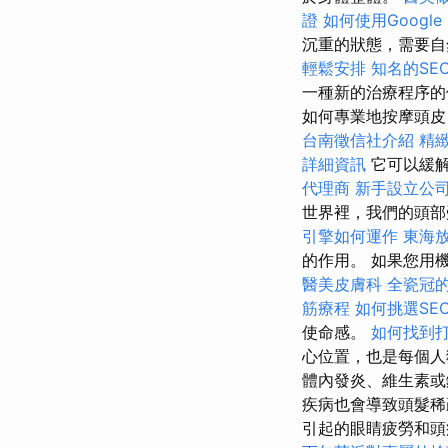
證
如何使用Google S
沉重的狀態，需要自
輕鬆安排
知名的SE
一種新的治療程序的
如何專業地按摩頭皮
台南徵信社介紹
精
詳細資訊
它可以緩解
代理商
新手設立公
世界裡，我們的頭部
引擎如何運作
東海
的作用。 如果您用
醫美皮膚科
全瓷冠
筋療程
如何挑選SE
使命感。
如何找到
心位置，也是每個人
體內發炎、維生素或
疾病也會導致頭髮稀
引起的眼睛疲勞和