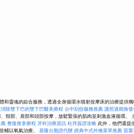
體和靈魂的綜合服務，透過全身循環水噴射按摩床的治療提供
鬆消除雙下巴的雙下巴醫美療程
台中刮痧服務推薦
護照過期換發
部、頸部、肩部和頭部按摩，放鬆緊張的肌肉並刺激血液循環。
推薦
整復推拿療程
牙科治療資訊
杜拜簽證攻略
此外，他們還提
，並輔以氧氣治療。
基隆台胞證代辦
經典中式外燴菜單推薦
苗栗