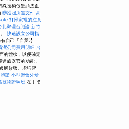
特殊技術促進頭皮血
約
辦護照所需文件
高
ole
打掃家裡的注意
台北辦理台胞證
新竹
力。
快速設立公司指
擁有自己「自我時
清潔公司費用明細
台
面的體檢，以便確定
響遠處器官的功能，
緩解緊張、增強智
台胞證
小型聚會外燴
筋技術證照班
在手指