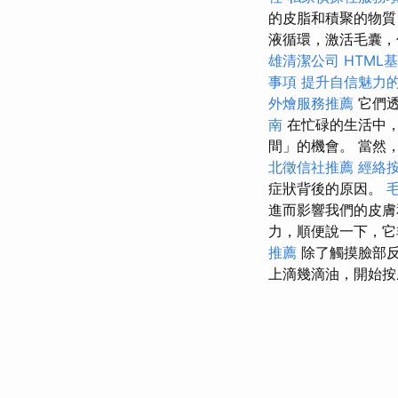
的皮脂和積聚的物質
液循環，激活毛囊，
雄清潔公司
HTML
事項
提升自信魅力
外燴服務推薦
它們
南
在忙碌的生活中，
間」的機會。 當然
北徵信社推薦
經絡
症狀背後的原因。
進而影響我們的皮
力，順便說一下，
推薦
除了觸摸臉部
上滴幾滴油，開始按