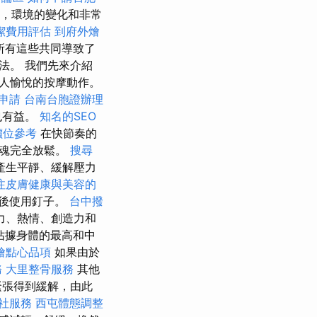
，環境的變化和非常
潔費用評估
到府外燴
所有這些共同導致了
法。 我們先來介紹
人愉悅的按摩動作。
申請
台南台胞證辦理
也有益。
知名的SEO
價位參考
在快節奏的
靈魂完全放鬆。
搜尋
產生平靜、緩解壓力
注皮膚健康與美容的
然後使用釘子。
台中撥
力、熱情、創造力和
佔據身體的最高和中
燴點心品項
如果由於
務
大里整骨服務
其他
緊張得到緩解，由此
社服務
西屯體態調整