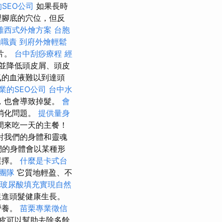
SEO公司
如果長時
理腳底的穴位，但反
雅西式外燴方案
台胞
的職責
到府外燴輕鬆
片。
台中刮痧療程
經
並降低頭皮屑、頭皮
氣的血液難以到達頭
業的SEO公司
台中水
，也會導致掉髮。
會
消化問題。
提供量身
間來吃一天的主餐！
對我們的身體和靈魂
們的身體會以某種形
選擇。
什麼是卡式台
燴團隊
它質地輕盈、不
玻尿酸填充實現自然
促進頭髮健康生長。
營養。
苗栗專業徵信
皮可以幫助去除多餘