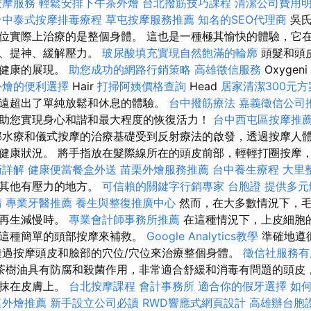
按摩服務
輕鬆安排下午茶外燴
台北撥筋技巧課程
清潔公司費用
台中泰式按摩排毒療程
草屯按摩服務推薦
知名的SEO代理商
吳氏
位實際上治療的是整個身體。 這也是一種極其愉快的體驗，它
智、提神、緩解壓力。
玻尿酸填充實現自然飽滿的輪廓
頭髮和頭
心健康的展現。
助您成功的網路行銷策略
高雄徵信服務
Oxygeni
外燴的便利選擇
Hair
打掃阿姨價格查詢
Head
居家清潔300元方
遠超出了單純放鬆和休息的體驗。
台中撥筋療法
嘉義徵信公司
助您實現身心和諧和最大程度的恢復活力！
台中西屯區按摩推
水療和儀式按摩的治療基礎受到反射療法的啟發，透過按摩人
健康狀況。 將手指放在髮際線所在的頭皮前部，輕輕打圈按摩
術詳解
健康便當餐盒外送
苗栗外燴服務推薦
台中養生療程
大里
和其他有壓力的地方。
可信賴的關鍵字行銷專家
台胞證
提供多元
請
專業牙醫推薦
養生與整復推廣中心
然而，在大多數情況下，毛
皮再生減慢時。
專業會計師事務所推薦
在這種情況下，上皮細胞
過這種簡單的頭部按摩來補救。
Google Analytics教學
準確地遵
透過按摩頭皮和臉部的穴位/穴位來治療整個身體。
徵信社服務有
茶樹油具有防腐和殺菌作用，非常適合舒緩和消毒有問題的頭皮
塗抹在皮膚上。
台北按摩課程
會計事務所
適合你的假牙選擇
如
桌外燴推薦
新手設立公司必讀
RWD響應式網頁設計
高雄辦台胞