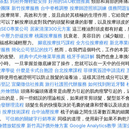
茶點
到府外燴輕鬆安排
好用的SEO軟體推薦
頸部和肩部的疼痛
燴團隊
新竹按摩服務
台中脊椎調整
按摩師證照班訓練
債務問題
按摩簡單、高效和方便，並且由於其積極的生理作用，它給我
您可以了解按摩頭皮對我們的頭髮和健康的影響，以及按摩頭皮
SEO專業公司
居家清潔300元方案
這三種油對頭皮都有好處，
台中壓力舒緩按摩
桃園按摩服務
抗衰老、美容目的（減少皺紋、
幸福感和減輕壓力。
腳底按摩技巧課程
全方位按摩療程
新北專業
辦服務
簡化公司登記的技巧
然而，在我們這個時代，工作的本質
性的改變。
經典中式外燴菜單推薦
植牙手術詳解
我們也會上車換
小時。 一旦掌握並徹底練習了操作，您就可以在一天中的任何
按摩學徒
什麼是卡式台胞證
台北按摩課程
菲律賓簽證申請流程
得使用也被證明可以防止脫髮的滋養油，這樣其活性成分可以更
商登記
宜蘭徵信社推薦
旅行社護照代辦服務
如何找到附近牙醫
級外燴體驗
頭痛和偏頭痛通常是由壓力引起的肌肉痙攣引起的，
指出的是，與一些錯誤的理論相反，如果經常剪頭髮，髮型並不
換發辦理流程
頭髮生長的快慢取決於毛囊的健康和營養以及頭皮
術
按摩技術課程
台中油壓按摩
梳子的齒之間生活著數百萬的細
炎。
可信賴的關鍵字行銷專家
同樣的道理，使用刷子如果不夠乾
身體放鬆按摩
新竹高評價外燴方案
Google Analytics教學
清潔