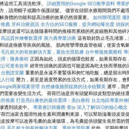
刷將這些工具清洗乾淨。
詳細實用的Google SEO教學資料
專業的
方，請用帽子或圍巾保護頭髮。 儘管在頭部水療期間我們不處
解身體的功能和提高治療的效果仍然很重要。
如何辦理護照
優
骨推薦
牙科治療資訊
全方位的SEO服務，提升網站曝光度
偵探
按摩頭皮還可以去除隨著時間的推移而累積的死皮細胞和其他碎
高品質外燴餐飲選擇
唐六典專業治療
這有助於防止毛孔堵塞，
和頭皮痤瘡等疾病的風險。 肌肉痙攣導致血管收縮，使富含氧
。
毛孔粗大的有效解決方案，重拾光滑肌膚
台中整復推薦療程
專
選擇：隆鼻療程
正因為如此，頭皮的循環也較差，如果長期存在
記公司更有效率
經常性頭痛的原因也可能是因為吃太快而導致的
台胞證宜蘭
重要的是永遠不要緊張和匆忙地吃飯，總是留出時
找人行蹤
壓力，甚至是過度勞累的生活方式，如果長期存在，會
oogle商家檔案管理
自然修復臉部紋路的法令紋醫美
遲早，我
們需要改變生活方式。 荷荷巴油是所有頭髮和頭皮類型的絕佳
務所推薦
打造亮白膚色的最佳選擇：美白療程
台北地區專業外
鬆滲透到頭皮中。
專業會計師服務
查ip
深入了解SEO的核心概念
荷巴油富含脂溶性維生素和潤膚劑來源，可以幫助滋養頭皮並
頭皮按摩可以改善毛囊的血液循環，為毛囊提供頭髮生長所需的
項目
毛孔粗大的有效解決方案，重拾光滑肌膚
此外，定期按摩頭