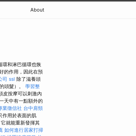
About
循環和淋巴循環也恢
好的作用，因此在預
公司
ssl
除了滋養頭
密的頭髮）。
學習整
頭皮按摩可以刺激內
一天中有一點額外的
專業徵信社
台中肩頸
只作用於表面的肌
，它就能重新發揮其
薦
如何進行居家打掃