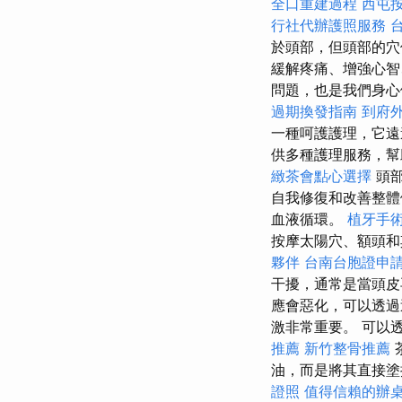
全口重建過程
西屯
行社代辦護照服務
於頭部，但頭部的穴
緩解疼痛、增強心
問題，也是我們身
過期換發指南
到府
一種呵護護理，它遠
供多種護理服務，幫
緻茶會點心選擇
頭部
自我修復和改善整體
血液循環。
植牙手
按摩太陽穴、額頭
夥伴
台南台胞證申
干擾，通常是當頭
應會惡化，可以透
激非常重要。 可以
推薦
新竹整骨推薦
油，而是將其直接
證照
值得信賴的辦