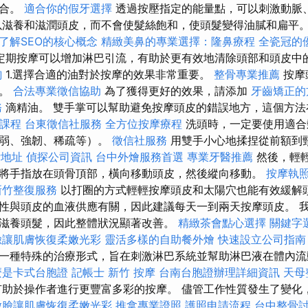
混合。
適合你的假牙選擇
透過按壓指定的能量點，可以刺激動脈
以滋養和滋潤頭皮，而不會使髮絲飽和，使頭髮變得油膩和扁平
了解SEO的核心概念
精緻美鼻的專業選擇：隆鼻療程
全瓷冠的
定期按摩可以增加淋巴引流，有助於更有效地清除頭部和頭皮中
詢
1.選擇合適的油對於按摩的效果非常重要。
整骨專業推薦
按摩
油。
合法專業徵信協助
為了獲得更好的效果，請添加
牙齒矯正的
務
滴精油。 雙手掌可以幫助避免按摩頭皮的錯誤地方，這個方法
業課程
台東徵信社服務
全方位按摩療程
洗頭時，一定要使用適合
脆弱、強韌、稀疏等）。
徵信社服務
用雙手小心地揉捏從前額到
P地址
偵探公司資訊
台中外燴服務首選
專業牙醫推薦
然後，輕
將手指放在頭骨頂部，橫向移動頭皮，然後縱向移動。
按摩執
新竹整復服務
以打圈的方式輕輕按摩頭皮和太陽穴也能有效緩解
性與頭皮的血液供應有關，因此建議每天一到兩天按摩頭皮。 
滋養頭髮，因此整體狀況顯著改善。
精緻茶會點心選擇
關鍵字
臉讓肌膚恢復柔嫩光彩
靈活多樣的自助餐外燴
快速設立公司指南
一種特殊的治療形式，旨在刺激淋巴系統並幫助淋巴液在體內
麼是卡式台胞證
記帳士
新竹 按摩
台南台胞證辦理詳細資訊
天母
助於操作者進行更豐富多彩的按摩。 儘管工作性質發生了變化
做臉讓肌膚恢復柔嫩光彩
推拿專業證照
護照申請流程
台中整骨