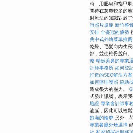
時，用肥皂和指甲
間待在灰塵較多的地
射療法的知識對於了
證照片規範
新竹整
安排
全瓷冠的優勢
典中式外燴菜單推薦
乾燥、毛髮向內生長
部，並使椎骨脫臼
療
精緻美鼻的專業
計師事務所
如何登
打造的SEO解決方案
如何辦理護照
協助
造成很大的壓力。
G
式發出訊號，表示我
胞證
專業會計師事
油膩，因此可以輕
飽滿的輪廓
另外，荷
專業餐廳外燴選擇
社
私家偵探社服務