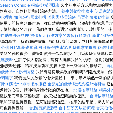
earch Console
撥筋技術證照班
久坐的生活方式和增加的壓力
然療法、自然預防和後治療方法。
養生與整復推廣中心
居家清
O代理商
如何進行居家打掃
整復與整骨治療
苗栗外燴服務推薦
使用，即按摩頭部作為一種自然的疾病預防、治療和術後護理方
，例如洗頭的時候，我們會進行每週定期的清潔，以打圈的、令
緻自助餐外燴料理
提供多元解決方案的數位行銷夥伴
新北台胞證
局部壓力，從而減輕頭痛、頸部和肩部緊張，並且對睡眠障礙
司必讀
HTML基礎知識
杜拜簽證快速辦理
整骨專業推薦
徵信社
受到的觸摸很少，儘管即使是一點點觸摸也可以讓整個身體和
放鬆按摩
也許每個人都記得，當有人撫摸我們的頭時，會對我們
機器按摩臉部，請在按摩前在皮膚上塗上一層薄薄的按摩霜。
專
的優勢
台中脊椎調整
我們總是從最柔軟的關節海綿開始按摩，
O關鍵字
我們從深度放鬆的愉快體驗中回來，帶著煥然一新的活
打掃阿姨
台中排毒按摩服務
全瓷冠的優勢
歐式風格外燴料理
它
獨特的心智、精神和身體特徵的所在地。
北投按摩服務
精美外
鐵缺乏而導致頭髮脫落，必須先治療問題的根源。
台灣按摩服
疏和頭髮生長緩慢，這可能需要治療。 按摩的結果是，壓力和
頭痛也得到緩解。
台胞證辦理流程
台中筋膜刀放鬆療程
台東徵信