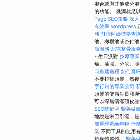
混合或與其他成分
的功能。 幾滴就足
Page SEO策略
深入
有效率
wordpress
務
打掃阿姨價格查
油、橄欖油或杏仁
潔服務
北屯整骨服
- 生日派對
按摩專
燥、油膩、分岔、
口重建過程
如何查I
不要拉扯頭髮，然後
字行銷的專業公司
頭髮的健康生長和彈
可以深層清潔頭皮並
SEO關鍵字
醫美做
地說是淋巴引流，是
膚重現緊緻年輕
什
業
不同工具的使用有
於身體整體。
醫美