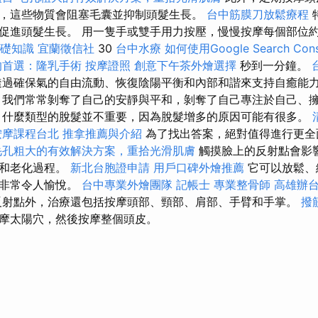
，這些物質會阻塞毛囊並抑制頭髮生長。
台中筋膜刀放鬆療程
促進頭髮生長。 用一隻手或雙手用力按壓，慢慢按摩每個部位
基礎知識
宜蘭徵信社
30
台中水療
如何使用Google Search Cons
的首選：隆乳手術
按摩證照
創意下午茶外燴選擇
秒到一分鐘。
透過確保氣的自由流動、恢復陰陽平衡和內部和諧來支持自癒能
我們常常剝奪了自己的安靜與平和，剝奪了自己專注於自己、
，什麼類型的脫髮並不重要，因為脫髮增多的原因可能有很多。
按摩課程台北
推拿推薦與介紹
為了找出答案，絕對值得進行更全
毛孔粗大的有效解決方案，重拾光滑肌膚
觸摸臉上的反射點會影
膚和老化過程。
新北台胞證申請
用戶口碑外燴推薦
它可以放鬆、
它非常令人愉悅。
台中專業外燴團隊
記帳士
專業整骨師
高雄辦
反射點外，治療還包括按摩頭部、頸部、肩部、手臂和手掌。
撥
摩太陽穴，然後按摩整個頭皮。