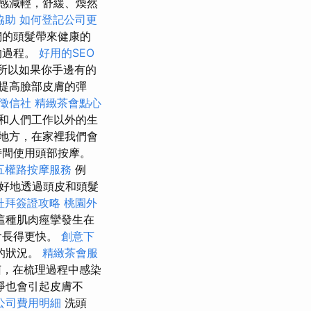
感減輕，舒緩、煥然
協助
如何登記公司更
們的頭髮帶來健康的
的過程。
好用的SEO
所以如果你手邊有的
提高臉部皮膚的彈
徵信社
精緻茶會點心
和人們工作以外的生
地方，在家裡我們會
時間使用頭部按摩。
五權路按摩服務
例
好地透過頭皮和頭髮
杜拜簽證攻略
桃園外
這種肌肉痙攣發生在
會長得更快。
創意下
的狀況。
精緻茶會服
菌，在梳理過程中感染
淨也會引起皮膚不
公司費用明細
洗頭