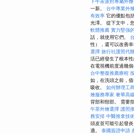
下午茶派對專屬外燴
一新。
台中專業外
有效率
它的優點包括
光澤。 從下文中，
軟體推薦
實力堅強的
話，就使用它們。
性），還可以改善
選擇
旅行社護照代
活已經發生了根本
在電視機前度過幾個
台中整復推薦療程
如，在洗頭之前，值
吸收。
如何辦理工
燴服務專家
奢華高
背部和頸部。 需要
午茶外燴選擇
護照
務安排
中醫推拿技
頭皮並可能引起發
適。
泰國簽證申請