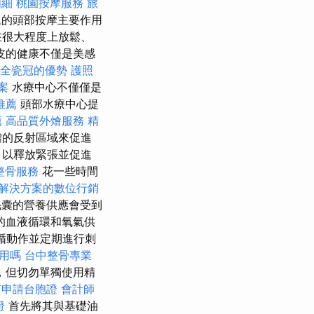
明細
桃園按摩服務
旅
的頭部按摩主要作用
在很大程度上放鬆、
皮的健康不僅是美感
全瓷冠的優勢
護照
案
水療中心不僅僅是
推薦
頭部水療中心提
薦
高品質外燴服務
精
體的反射區域來促進
，以釋放緊張並促進
整骨服務
花一些時間
解決方案的數位行銷
囊的營養供應會受到
的血液循環和氧氣供
循動作並定期進行刺
用嗎
台中整骨專業
，但切勿單獨使用精
何申請台胞證
會計師
證
首先將其與基礎油