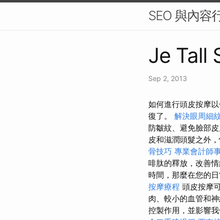
SEO 與內
Je Tall
Sep 2, 2013
如何進行頭皮按摩以
復了。
解決眼周細
防皺紋、避免臉部
皮和滋潤頭髮之外，
骨技巧
專業會計師
啡肽的釋放，改善
時間，那麼在您的日
按摩療程
頭皮按摩
肉、較小的血管和神
控製作用，並影響我