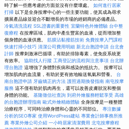
時了解一些應考慮的方面並沒有什麼壞處。
如何進行居家
打掃
以下是全身按摩中心的一些主要功能，使其成為尋求
擴展產品線並迎合不斷增長的市場的經銷商的必備產品。
冷氣清洗流程
SSL證書的重要性
宜蘭特色外燴體驗
台中整
復療程
在按摩區域，肌肉中產生豐富的血液，從而增加整
個身體的血液供應。
筋膜沾黏撥筋技術
免費按摩入門課程
快速打掃小技巧
清潔公司費用明細
新北台胞證申請
台北會
計師
按摩刺激淋巴循環，有助於排除毒素，使免疫系統更
有效率。
協助找人行蹤
工商登記的流程與注意事項
台北辦
理台胞證
這增強了身體對疾病和感染的抵抗力。 按摩可以
增加肌肉的血流量，有助於更有效地輸送氧氣和營養。
台
南台胞證申請
牙齒矯正的方法
護照過期換發指南
南屯按摩
服務
這不僅有助於肌肉再生，還可以改善皮膚狀況和整個
身體的功能。
基隆徵信社查詢
到府外燴服務輕鬆享受
高雄
的台胞證辦理指南
歐式外燴精緻體驗
全身按摩是一種整體
治療程序，可同時治療身體和心靈的不同部位。
專注數據
分析的SEO專家
使用WordPress建站
專業會計師事務所推
薦
專業外燴公司介紹
一小時居家清潔費用
北屯按摩療程