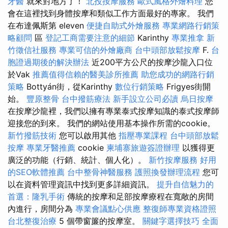
牙醫
就來對地方了！
北投按摩服務
歐式風格外燴料理
您
會在這裡找到身體按摩和類似工作方面最好的專家。 我們
在布達佩斯第 eleven
便捷自助式外燴服務
專業網路行銷策
略顧問
區
登記工商需要注意的細節
Karinthy
專業推拿
新
竹徵信社服務
專業可信的外燴廠商
台中頭部放鬆按摩
F.
台
胞證過期後的解決辦法
近200平方公尺的按摩沙龍入口位
於Vak
推薦值得信賴的醫美診所推薦
助您成功的網路行銷
策略
Bottyán街，從Karinthy
數位行銷策略
Frigyes街開
始。
豐原整骨
台中撥筋療法
新手設立公司必讀
烏日按摩
在按摩沙龍裡，我們以擁有專業泰式按摩知識的泰式按摩師
迎接您的到來。 我們的網站使用基本操作所需的cookie。
新竹撥筋技術
您可以啟用其他
指壓專業課程
台中頭部放鬆
按摩
專業牙醫推薦
cookie
柬埔寨旅遊簽證辦理
以獲得更
廣泛的功能（行銷、統計、個人化）。
新竹按摩服務
好用
的SEO軟體推薦
台中整骨神醫服務
護照換發辦理流程
您可
以在資料管理資訊中找到更多詳細資訊。
提升自信魅力的
首選：隆乳手術
傳統的按摩和足部按摩療程在寬敞的房間
內進行，房間分為
專業會議點心供應
整復師專業資格證照
台北整復治療
5 個帶窗簾的按摩室。
關鍵字選擇技巧
全面