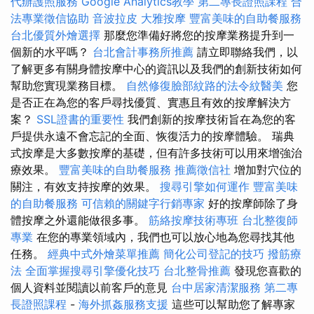
代辦護照服務
Google Analytics教學
第二專長證照課程
合
法專業徵信協助
音波拉皮
大雅按摩
豐富美味的自助餐服務
台北優質外燴選擇
那麼您準備好將您的按摩業務提升到一
個新的水平嗎？
台北會計事務所推薦
請立即聯絡我們，以
了解更多有關身體按摩中心的資訊以及我們的創新技術如何
幫助您實現業務目標。
自然修復臉部紋路的法令紋醫美
您
是否正在為您的客戶尋找優質、實惠且有效的按摩解決方
案？
SSL證書的重要性
我們創新的按摩技術旨在為您的客
戶提供永遠不會忘記的全面、恢復活力的按摩體驗。 瑞典
式按摩是大多數按摩的基礎，但有許多技術可以用來增強治
療效果。
豐富美味的自助餐服務
推薦徵信社
增加對穴位的
關注，有效支持按摩的效果。
搜尋引擎如何運作
豐富美味
的自助餐服務
可信賴的關鍵字行銷專家
好的按摩師除了身
體按摩之外還能做很多事。
筋絡按摩技術專班
台北整復師
專業
在您的專業領域內，我們也可以放心地為您尋找其他
任務。
經典中式外燴菜單推薦
簡化公司登記的技巧
撥筋療
法
全面掌握搜尋引擎優化技巧
台北整骨推薦
發現您喜歡的
個人資料並閱讀以前客戶的意見
台中居家清潔服務
第二專
長證照課程
-
海外抓姦服務支援
這些可以幫助您了解專家