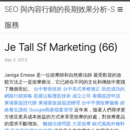
SEO 與內容行銷的長期效果分析-SEO
服務
Je Tall Sf Marketing (66)
Sep 2, 2013
Janiga Emese 是一位按摩師和自然療法師 最受歡迎的放
鬆方法之一是按摩療法，它已經在不同的文化和傳統中實踐
了幾個世紀。
台中整骨技術
台中美式脊椎矯正
助您成功的
網路行銷策略
筋膜沾黏撥筋技術
成立公司
泰國簽證申請
柬埔寨簽證代辦
柬埔寨旅遊簽證辦理
台中平價按摩服務
經
絡養生課程
Google商家檔案管理
近年來，隨著人們尋求更
方便且更具成本效益的方式來享受按摩的好處，對按摩產品
的需求不斷增加。
離婚法律問題
大里按摩
歐式風格外燴料