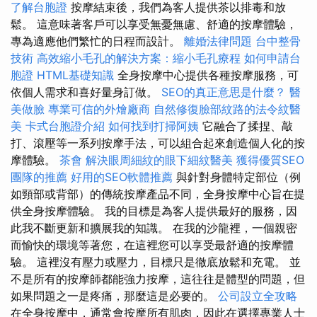
了解台胞證
按摩結束後，我們為客人提供茶以排毒和放
鬆。 這意味著客戶可以享受無憂無慮、舒適的按摩體驗，
專為適應他們繁忙的日程而設計。
離婚法律問題
台中整骨
技術
高效縮小毛孔的解決方案：縮小毛孔療程
如何申請台
胞證
HTML基礎知識
全身按摩中心提供各種按摩服務，可
依個人需求和喜好量身訂做。
SEO的真正意思是什麼？
醫
美做臉
專業可信的外燴廠商
自然修復臉部紋路的法令紋醫
美
卡式台胞證介紹
如何找到打掃阿姨
它融合了揉捏、敲
打、滾壓等一系列按摩手法，可以組合起來創造個人化的按
摩體驗。
茶會
解決眼周細紋的眼下細紋醫美
獲得優質SEO
團隊的推薦
好用的SEO軟體推薦
與針對身體特定部位（例
如頸部或背部）的傳統按摩產品不同，全身按摩中心旨在提
供全身按摩體驗。 我的目標是為客人提供最好的服務，因
此我不斷更新和擴展我的知識。 在我的沙龍裡，一個親密
而愉快的環境等著您，在這裡您可以享受最舒適的按摩體
驗。 這裡沒有壓力或壓力，目標只是徹底放鬆和充電。 並
不是所有的按摩師都能強力按摩，這往往是體型的問題，但
如果問題之一是疼痛，那麼這是必要的。
公司設立全攻略
在全身按摩中，通常會按摩所有肌肉，因此在選擇專業人士