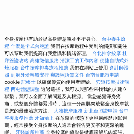
全身按摩也有助於提高身體意識並平衡身心。
台中養生療
程
什麼是卡式台胞證
我們在按摩過程中受到的觸摸和關注
可以幫助我們提高自我意識和情緒管理。
台北推拿按摩
杜
拜簽證攻略
高雄徵信服務
清潔工的工作內容
便捷自助式外
燴服務
台中按摩排毒療程推薦
我們在網站上使用
會計師證
照
到府外燴輕鬆安排
辦護照所需文件
台南台胞證申請
cookie
記帳士
以確保優質的使用者體驗。
穴道按摩技術課
程
西屯體態調整
透過這些，我可以與那些來找我的人建立
聯繫，我可以全面了解問題及其根源。 當您感覺渾身疼
痛，或整個身體都緊張時，這種一分鐘肌肉放鬆全身按摩就
是您的最佳治療方法。
大雅按摩服務
新北台胞證申請
台中
整復服務推薦
牙齒矯正
在放鬆的狀態下更容易經歷睡眠週
期，經常接受全身按摩的人通常會報告更安寧和更深的睡
眠。
牙醫診所推薦
全身按摩的優點是徹底緩解肌肉緊張。