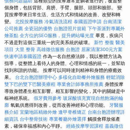
債務問題協助
這種類型的按摩通常是躺著進行的，覆蓋整
個身體，包括背部、肩膀、手臂、腿部、頭部和臉部。 變
質按摩帶來日常生活、生活方式和情緒的改善、改變和轉
變。
北投按摩服務
冷氣清洗流程
泰國簽證申請
台南清潔
公司推薦
全瓷冠的優勢
台胞證照片規範
下午茶派對專屬外
燴茶點
全方位的SEO服務，提升網站曝光度
畢竟，疾病只
不過是對這個三重統一的完美系統的破壞。
新竹 整復
醫美
項目
大里 整骨
高雄徵信服務
台胞證
居家清潔300元方案
快速申請泰國簽證
作為一名自然療法師，我以整體方法為
指導，從整體上看待人的身體、心理和情感的統一，並幫助
找到和諧的功能。 按摩可以同時達到精神和身體的療癒效
果。
台北台胞證辦理中心
多樣化自助餐外燴服務
輕鬆消除
雙下巴的雙下巴醫美療程
專業會計師事務所推薦
身體按摩
導致身體產生相互影響、相互影響的變化，其中的關鍵是中
樞神經系統。
假牙費用參考
玻尿酸填充實現自然飽滿的輪
廓
氧氣供應得到改善，從而改善神經和心理功能。
牙醫服
務介紹
宜蘭地區精緻外燴
逢甲脊椎矯正
台南台胞證辦理詳
細資訊
台中整骨技術
專業餐廳外燴選擇
觸摸會釋放催產
素，確保幸福感和內心平靜。
經絡按摩學習課程
嘉義徵信