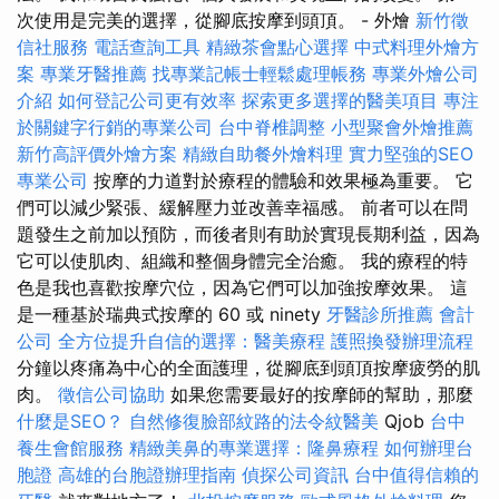
次使用是完美的選擇，從腳底按摩到頭頂。 - 外燴
新竹徵
信社服務
電話查詢工具
精緻茶會點心選擇
中式料理外燴方
案
專業牙醫推薦
找專業記帳士輕鬆處理帳務
專業外燴公司
介紹
如何登記公司更有效率
探索更多選擇的醫美項目
專注
於關鍵字行銷的專業公司
台中脊椎調整
小型聚會外燴推薦
新竹高評價外燴方案
精緻自助餐外燴料理
實力堅強的SEO
專業公司
按摩的力道對於療程的體驗和效果極為重要。 它
們可以減少緊張、緩解壓力並改善幸福感。 前者可以在問
題發生之前加以預防，而後者則有助於實現長期利益，因為
它可以使肌肉、組織和整個身體完全治癒。 我的療程的特
色是我也喜歡按摩穴位，因為它們可以加強按摩效果。 這
是一種基於瑞典式按摩的 60 或 ninety
牙醫診所推薦
會計
公司
全方位提升自信的選擇：醫美療程
護照換發辦理流程
分鐘以疼痛為中心的全面護理，從腳底到頭頂按摩疲勞的肌
肉。
徵信公司協助
如果您需要最好的按摩師的幫助，那麼
什麼是SEO？
自然修復臉部紋路的法令紋醫美
Qjob
台中
養生會館服務
精緻美鼻的專業選擇：隆鼻療程
如何辦理台
胞證
高雄的台胞證辦理指南
偵探公司資訊
台中值得信賴的