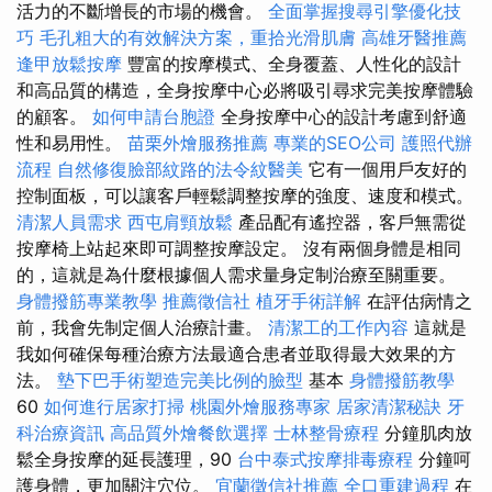
活力的不斷增長的市場的機會。
全面掌握搜尋引擎優化技
巧
毛孔粗大的有效解決方案，重拾光滑肌膚
高雄牙醫推薦
逢甲放鬆按摩
豐富的按摩模式、全身覆蓋、人性化的設計
和高品質的構造，全身按摩中心必將吸引尋求完美按摩體驗
的顧客。
如何申請台胞證
全身按摩中心的設計考慮到舒適
性和易用性。
苗栗外燴服務推薦
專業的SEO公司
護照代辦
流程
自然修復臉部紋路的法令紋醫美
它有一個用戶友好的
控制面板，可以讓客戶輕鬆調整按摩的強度、速度和模式。
清潔人員需求
西屯肩頸放鬆
產品配有遙控器，客戶無需從
按摩椅上站起來即可調整按摩設定。 沒有兩個身體是相同
的，這就是為什麼根據個人需求量身定制治療至關重要。
身體撥筋專業教學
推薦徵信社
植牙手術詳解
在評估病情之
前，我會先制定個人治療計畫。
清潔工的工作內容
這就是
我如何確保每種治療方法最適合患者並取得最大效果的方
法。
墊下巴手術塑造完美比例的臉型
基本
身體撥筋教學
60
如何進行居家打掃
桃園外燴服務專家
居家清潔秘訣
牙
科治療資訊
高品質外燴餐飲選擇
士林整骨療程
分鐘肌肉放
鬆全身按摩的延長護理，90
台中泰式按摩排毒療程
分鐘呵
護身體，更加關注穴位。
宜蘭徵信社推薦
全口重建過程
在