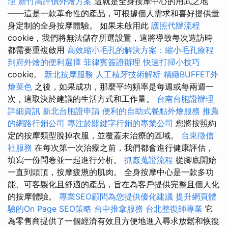
理
新竹高評價外燴方案
這就是全身按摩中心的用武之地
——這是一款革命性的產品，可根據個人需求和喜好提供量
身定制的全身按摩體驗。 如果未啟用此
護照代辦流程
cookie，我們將無法儲存所選設置，這將導致每次造訪時
都需要重複啟用
高效縮小毛孔的解決方案：縮小毛孔療程
到府外燴的便利選擇
菲律賓簽證辦理
快速打掃小技巧
cookie。
新北按摩服務
人工植牙技術解析
精緻BUFFET外
燴菜色
之後，如果成功，那麼平均頻率是每週或每兩週一
次，這取決於建議的生活方式和工作量。
台南台胞證辦理
詳細資訊
新北台胞證申請
便利的自助式餐點外燴服務
推薦
的網路行銷公司
專注於關鍵字行銷的專業公司
您將按照約
定的按摩類型脫掉衣服，並覆蓋未治療的區域。
台東徵信
社服務
在每次第一次治療之前，我們都會進行健康評估，
填寫一份問卷並一起進行分析。
抓姦蒐證流程
從腳底開始
一直到頭頂，按摩疲憊的肌肉。 全身按摩中心是一款多功
能、可客製化且舒適的產品，旨在為客戶提供完整且個人化
的按摩體驗。
專業SEO顧問為您提供優化建議
提升網頁體
驗的On Page SEO策略
台中推拿服務
台北整復師專業
它
為零售商提供了一個經濟有效且方便地進入尋求放鬆和恢復