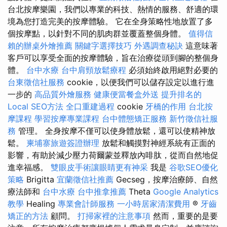
台北按摩樂園，我們以專業的科技、熱情的服務、舒適的環
境為您打造完美的按摩體驗。 它在全身策略性地放置了多
個按摩點，以針對不同的肌肉群並覆蓋整個身體。
值得信
賴的辦桌外燴推薦
關鍵字選擇技巧
外遇調查秘訣
這意味著
客戶可以享受全面的按摩體驗，旨在治療從頭到腳的整個身
體。
台中水療
台中肩頸放鬆療程
必須始終啟用絕對必要的
台東徵信社服務
cookie，以便我們可以儲存設定以進行進
一步的
高品質外燴服務
健康便當餐盒外送
提升排名的
Local SEO方法
全口重建過程
cookie
牙橋的作用
台北按
摩課程
學習按摩專業課程
台中體態矯正服務
新竹徵信社服
務
管理。 全身按摩不僅可以使身體放鬆，還可以使精神放
鬆。
柬埔寨旅遊簽證辦理
放鬆和觸摸對神經系統有正面的
影響，有助於減少壓力荷爾蒙並釋放內啡肽，從而自然地促
進幸福感。
雙眼皮手術讓眼睛更有神采
我是
谷歌SEO優化
策略
Brigitta
宜蘭徵信社推薦
Gecseg，按摩治療師、自然
療法師和
台中水療
台中推拿推薦
Theta
Google Analytics
教學
Healing
專業會計師服務
一小時居家清潔費用
®
牙齒
矯正的方法
顧問。
打掃家裡的注意事項
然而，重要的是要