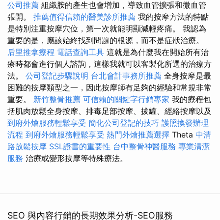
公司推薦
組織胺的產生也會增加，導致血管擴張和微血管
張開。
推薦值得信賴的醫美診所推薦
我的按摩方法的特點
是特別注重按摩穴位，第一次就能明顯減輕疼痛。 我認為
重要的是，應該始終找到問題的根源，而不是症狀治療。
后里推拿療程
電話查詢工具
這就是為什麼我在開始所有治
療時都會進行個人諮詢，這樣我就可以客製化所選的治療方
法。
公司登記步驟說明
台北會計事務所推薦
全身按摩是最
困難的按摩類型之一，因此按摩師有足夠的經驗和常規非常
重要。
新竹整骨推薦
可信賴的關鍵字行銷專家
我的療程包
括肌肉放鬆全身按摩、排毒足部按摩、拔罐、經絡按摩以及
到府外燴服務輕鬆享受
簡化公司登記的技巧
護照換發辦理
流程
到府外燴服務輕鬆享受
熱門外燴推薦選擇
Theta
中清
路放鬆按摩
SSL證書的重要性
台中整骨神醫服務
專業清潔
服務
治療或變形按摩等特殊療法。
SEO 與內容行銷的長期效果分析-SEO服務