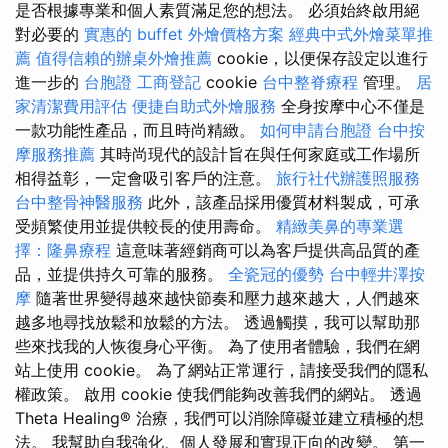
是否根據專業和個人素質滿足您的想法。 必須始終啟用絕
對必要的
實惠的 buffet 外燴價格方案
經典中式外燴菜單推
薦
值得信賴的辦桌外燴推薦
cookie，以便保存設定以進行
進一步的
台胞證
工商登記
cookie
台中整脊療程
管理。
居
家清潔費用評估
便捷自助式外燴服務
全身按摩中心不僅是
一款功能性產品，而且時尚精緻。
如何申請台胞證
台中按
摩服務推薦
其時尚現代的設計旨在與任何家庭或工作場所
相得益彰，一定會吸引客戶的注意。
旅行社代辦護照服務
台中整骨神醫服務
此外，該產品採用優質材料製成，可承
受頻繁使用並提供較長的使用壽命。
精緻美鼻的專業選
擇：隆鼻療程
這意味著經銷商可以為客戶提供高品質的產
品，並提供持久可靠的服務。
全瓷冠的優勢
台中輕井澤按
摩
隨著世界變得越來越快節奏和壓力越來越大，人們越來
越多地尋找放鬆和放鬆的方法。 透過觸摸，我可以幫助那
些來找我的人恢復身心平衡。 為了使用者體驗，我們在網
站上使用 cookie。 為了網站正常運行，請接受我們的隱私
權政策。 啟用 cookie 使我們能夠改善我們的網站。 透過
Theta Healing® 治療，我們可以消除障礙並建立積極的想
法。 我幫助自我強化、個人發展和實現正向的改變。 第一