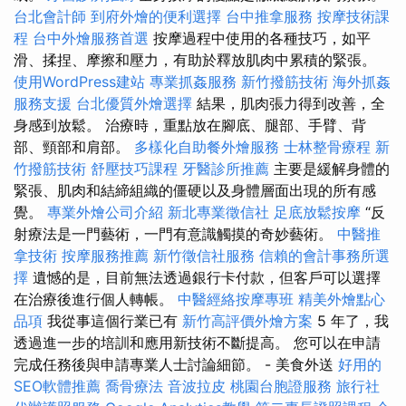
台北會計師
到府外燴的便利選擇
台中推拿服務
按摩技術課
程
台中外燴服務首選
按摩過程中使用的各種技巧，​​如平
滑、揉捏、摩擦和壓力，有助於釋放肌肉中累積的緊張。
使用WordPress建站
專業抓姦服務
新竹撥筋技術
海外抓姦
服務支援
台北優質外燴選擇
結果，肌肉張力得到改善，全
身感到放鬆。 治療時，重點放在腳底、腿部、手臂、背
部、頸部和肩部。
多樣化自助餐外燴服務
士林整骨療程
新
竹撥筋技術
舒壓技巧課程
牙醫診所推薦
主要是緩解身體的
緊張、肌肉和結締組織的僵硬以及身體層面出現的所有感
覺。
專業外燴公司介紹
新北專業徵信社
足底放鬆按摩
“反
射療法是一門藝術，一門有意識觸摸的奇妙藝術。
中醫推
拿技術
按摩服務推薦
新竹徵信社服務
信賴的會計事務所選
擇
遺憾的是，目前無法透過銀行卡付款，但客戶可以選擇
在治療後進行個人轉帳。
中醫經絡按摩專班
精美外燴點心
品項
我從事這個行業已有
新竹高評價外燴方案
5 年了，我
透過進一步的培訓和應用新技術不斷提高。 您可以在申請
完成任務後與申請專業人士討論細節。 - 美食外送
好用的
SEO軟體推薦
喬骨療法
音波拉皮
桃園台胞證服務
旅行社